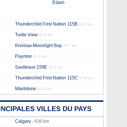
Edam
Thunderchild First Nation 115B
15.8 km
Turtle View
30.6 km
Kivimaa-Moonlight Bay
33.7 km
Paynton
35.4 km
Saulteaux 159E
36.2 km
Thunderchild First Nation 115C
37.8 km
Maidstone
38.8 km
INCIPALES VILLES DU PAYS
Calgary
: 436 km