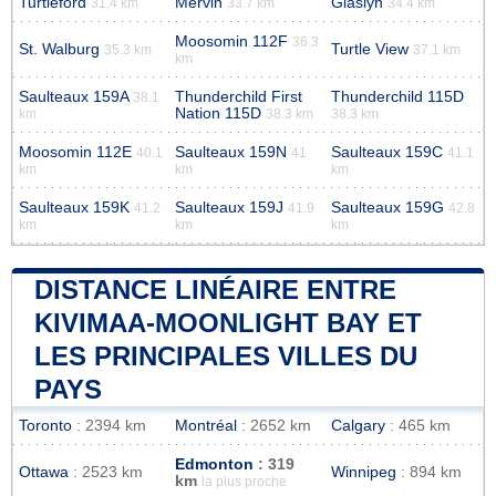
Turtleford
Mervin
Glaslyn
31.4 km
33.7 km
34.4 km
Moosomin 112F
36.3
St. Walburg
Turtle View
35.3 km
37.1 km
km
Saulteaux 159A
Thunderchild First
Thunderchild 115D
38.1
Nation 115D
km
38.3 km
38.3 km
Moosomin 112E
Saulteaux 159N
Saulteaux 159C
40.1
41
41.1
km
km
km
Saulteaux 159K
Saulteaux 159J
Saulteaux 159G
41.2
41.9
42.8
km
km
km
DISTANCE LINÉAIRE ENTRE
KIVIMAA-MOONLIGHT BAY ET
LES PRINCIPALES VILLES DU
PAYS
Toronto
: 2394 km
Montréal
: 2652 km
Calgary
: 465 km
Edmonton
: 319
Ottawa
: 2523 km
Winnipeg
: 894 km
km
la plus proche