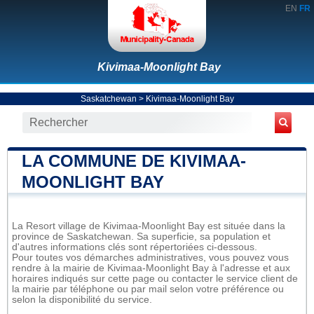
EN
FR
Kivimaa-Moonlight Bay
Saskatchewan
>
Kivimaa-Moonlight Bay
LA COMMUNE DE KIVIMAA-
MOONLIGHT BAY
La Resort village de Kivimaa-Moonlight Bay est située dans la
province de Saskatchewan. Sa superficie, sa population et
d'autres informations clés sont répertoriées ci-dessous.
Pour toutes vos démarches administratives, vous pouvez vous
rendre à la mairie de Kivimaa-Moonlight Bay à l'adresse et aux
horaires indiqués sur cette page ou contacter le service client de
la mairie par téléphone ou par mail selon votre préférence ou
selon la disponibilité du service.