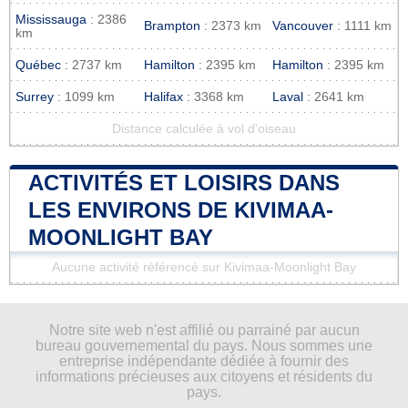
Mississauga
: 2386
Brampton
: 2373 km
Vancouver
: 1111 km
km
Québec
: 2737 km
Hamilton
: 2395 km
Hamilton
: 2395 km
Surrey
: 1099 km
Halifax
: 3368 km
Laval
: 2641 km
Distance calculée à vol d'oiseau
ACTIVITÉS ET LOISIRS DANS
LES ENVIRONS DE KIVIMAA-
MOONLIGHT BAY
Aucune activité référencé sur Kivimaa-Moonlight Bay
Notre site web n'est affilié ou parrainé par aucun
bureau gouvernemental du pays. Nous sommes une
entreprise indépendante dédiée à fournir des
informations précieuses aux citoyens et résidents du
pays.