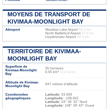
MOYENS DE TRANSPORT DE
KIVIMAA-MOONLIGHT BAY
Aéroport
Meadow Lake Airport
58.2 km
North Battleford Airport
97.6 km
Lloydminster Airport
99.3 km
TERRITOIRE DE KIVIMAA-
MOONLIGHT BAY
Superficie de
55 hectares
Kivimaa-Moonlight
0,55 km²
(0,21 sq mi)
Bay
Altitude de Kivimaa-
647 mètres d'altitude
Moonlight Bay
Coordonnées
Latitude:
53.609
géographiques
Longitude:
-108.662
Latitude:
53° 36' 32'' Nord
Longitude:
108° 39' 43'' Ouest