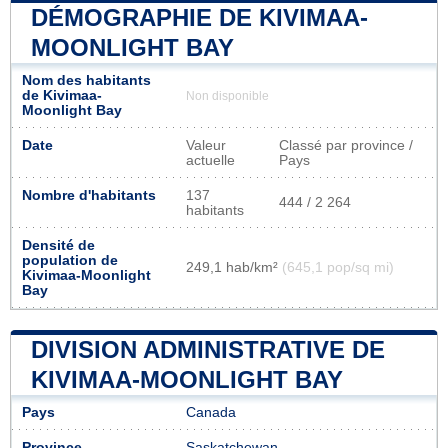
DÉMOGRAPHIE DE KIVIMAA-
MOONLIGHT BAY
Nom des habitants
de Kivimaa-
Non disponible
Moonlight Bay
Date
Valeur
Classé par province /
actuelle
Pays
Nombre d'habitants
137
444 / 2 264
habitants
Densité de
population de
249,1 hab/km²
(645,1 pop/sq mi)
Kivimaa-Moonlight
Bay
DIVISION ADMINISTRATIVE DE
KIVIMAA-MOONLIGHT BAY
Pays
Canada
Province
Saskatchewan