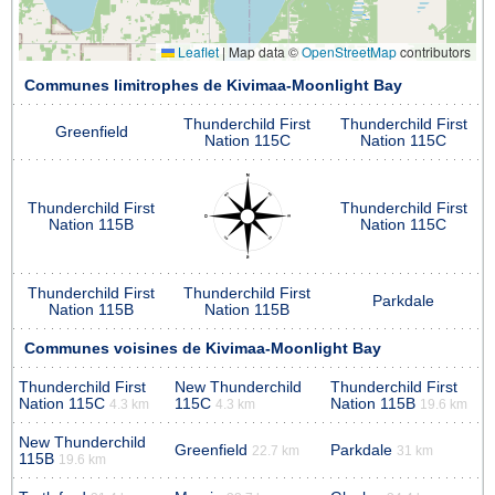
Leaflet
|
Map data ©
OpenStreetMap
contributors
Communes limitrophes de Kivimaa-Moonlight Bay
Thunderchild First
Thunderchild First
Greenfield
Nation 115C
Nation 115C
Thunderchild First
Thunderchild First
Nation 115B
Nation 115C
Thunderchild First
Thunderchild First
Parkdale
Nation 115B
Nation 115B
Communes voisines de Kivimaa-Moonlight Bay
Thunderchild First
New Thunderchild
Thunderchild First
Nation 115C
115C
Nation 115B
4.3 km
4.3 km
19.6 km
New Thunderchild
Greenfield
Parkdale
22.7 km
31 km
115B
19.6 km