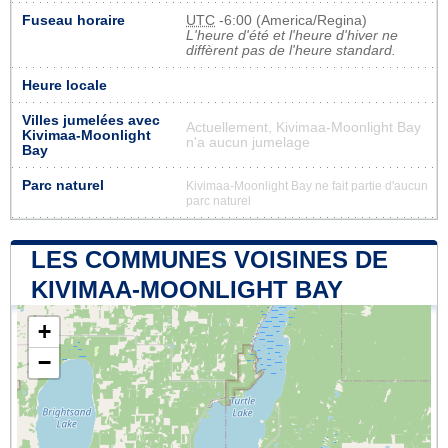
Fuseau horaire
UTC
-6:00 (America/Regina)
L'heure d'été et l'heure d'hiver ne
diffèrent pas de l'heure standard.
Heure locale
Villes jumelées avec
Actuellement, Kivimaa-Moonlight Bay
Kivimaa-Moonlight
n'a aucun jumelage
Bay
Parc naturel
Kivimaa-Moonlight Bay ne fait partie d'aucun
parc naturel
LES COMMUNES VOISINES DE
KIVIMAA-MOONLIGHT BAY
+
−