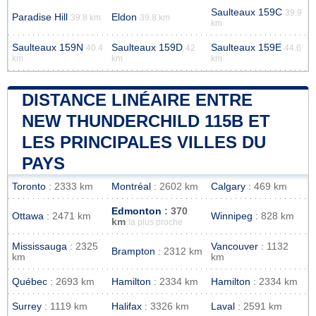
Saulteaux 159C
39.9
Paradise Hill
Eldon
39.8 km
39.8 km
km
Saulteaux 159N
Saulteaux 159D
Saulteaux 159E
40.4
42
44.6
km
km
km
DISTANCE LINÉAIRE ENTRE
NEW THUNDERCHILD 115B ET
LES PRINCIPALES VILLES DU
PAYS
Toronto
: 2333 km
Montréal
: 2602 km
Calgary
: 469 km
Edmonton
: 370
Ottawa
: 2471 km
Winnipeg
: 828 km
km
la plus proche
Mississauga
: 2325
Vancouver
: 1132
Brampton
: 2312 km
km
km
Québec
: 2693 km
Hamilton
: 2334 km
Hamilton
: 2334 km
Surrey
: 1119 km
Halifax
: 3326 km
Laval
: 2591 km