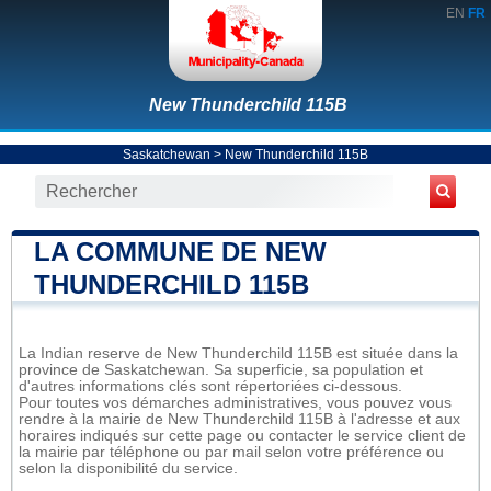
EN
FR
New Thunderchild 115B
Saskatchewan
>
New Thunderchild 115B
LA COMMUNE DE NEW
THUNDERCHILD 115B
La Indian reserve de New Thunderchild 115B est située dans la
province de Saskatchewan. Sa superficie, sa population et
d'autres informations clés sont répertoriées ci-dessous.
Pour toutes vos démarches administratives, vous pouvez vous
rendre à la mairie de New Thunderchild 115B à l'adresse et aux
horaires indiqués sur cette page ou contacter le service client de
la mairie par téléphone ou par mail selon votre préférence ou
selon la disponibilité du service.