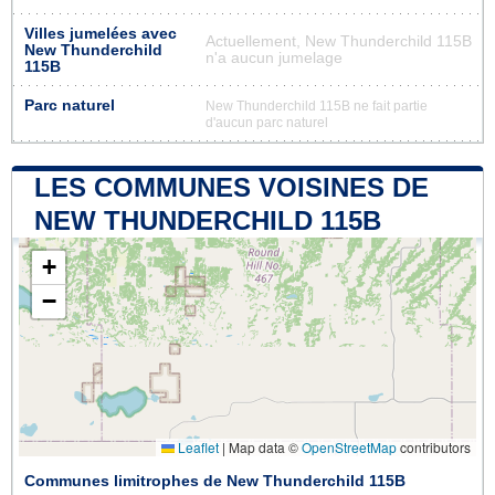
Villes jumelées avec
Actuellement, New Thunderchild 115B
New Thunderchild
n'a aucun jumelage
115B
Parc naturel
New Thunderchild 115B ne fait partie
d'aucun parc naturel
LES COMMUNES VOISINES DE
NEW THUNDERCHILD 115B
+
−
Leaflet
|
Map data ©
OpenStreetMap
contributors
Communes limitrophes de New Thunderchild 115B