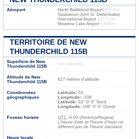
Aéroport
North Battleford Airport
30.5 km
Saskatoon John G. Diefenbaker
International Airport
127.5 km
Meadow Lake Airport
130 km
TERRITOIRE DE NEW
THUNDERCHILD 115B
Superficie de New
Non disponible
Thunderchild 115B
Altitude de New
627 mètres d'altitude
Thunderchild 115B
Coordonnées
Latitude:
53
géographiques
Longitude:
-108
Latitude:
53° 0' 0'' Nord
Longitude:
108° 0' 0'' Ouest
Fuseau horaire
UTC
-6:00 (America/Regina)
L'heure d'été et l'heure d'hiver ne
diffèrent pas de l'heure standard.
Heure locale