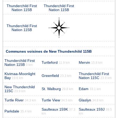
Thunderchild First
Thunderchild First
Nation 115B
Nation 115B
Thunderchild First
Nation 115B
Communes voisines de New Thunderchild 115B
Thunderchild First
Turtleford
Mervin
11.9 km
15.8 km
Nation 115B
0 km
Kivimaa-Moonlight
Thunderchild First
Greenfield
23.3 km
Bay
Nation 115C
19.6 km
23.9 km
New Thunderchild
St. Walburg
Edam
29.8 km
33.1 km
115C
23.9 km
Turtle River
Turtle View
Glaslyn
34.3 km
34.5 km
34.8 km
Saulteaux 159K
Saulteaux 159J
37.3
39.5
Parkdale
35.4 km
km
km