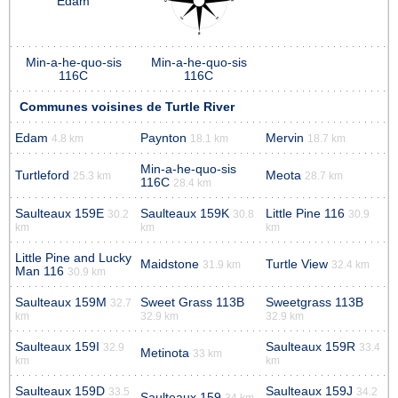
Edam
Min-a-he-quo-sis
Min-a-he-quo-sis
116C
116C
Communes voisines de Turtle River
Edam
Paynton
Mervin
4.8 km
18.1 km
18.7 km
Min-a-he-quo-sis
Turtleford
Meota
25.3 km
28.7 km
116C
28.4 km
Saulteaux 159E
Saulteaux 159K
Little Pine 116
30.2
30.8
30.9
km
km
km
Little Pine and Lucky
Maidstone
Turtle View
31.9 km
32.4 km
Man 116
30.9 km
Saulteaux 159M
Sweet Grass 113B
Sweetgrass 113B
32.7
km
32.9 km
32.9 km
Saulteaux 159I
Saulteaux 159R
32.9
33.4
Metinota
33 km
km
km
Saulteaux 159D
Saulteaux 159J
33.5
34.2
Saulteaux 159
34 km