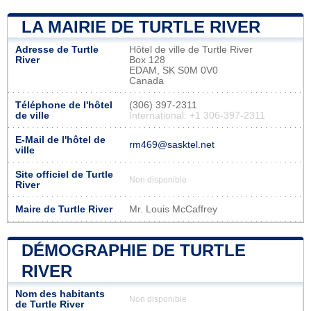
LA MAIRIE DE TURTLE RIVER
Adresse de Turtle
Hôtel de ville de Turtle River
River
Box 128
EDAM, SK S0M 0V0
Canada
Téléphone de l'hôtel
(306) 397-2311
de ville
International: +1 306-397-2311
E-Mail de l'hôtel de
rm469@sasktel.net
ville
Site officiel de Turtle
Non disponible
River
Maire de Turtle River
Mr. Louis McCaffrey
DÉMOGRAPHIE DE TURTLE
RIVER
Nom des habitants
Non disponible
de Turtle River