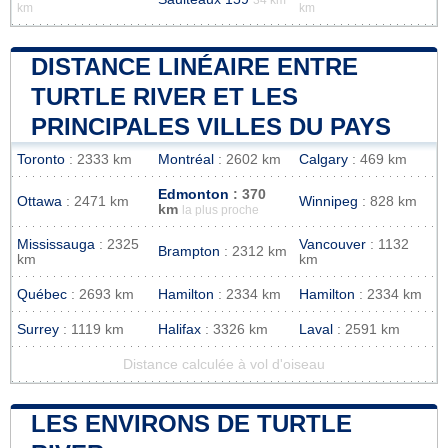
km
km
DISTANCE LINÉAIRE ENTRE
TURTLE RIVER ET LES
PRINCIPALES VILLES DU PAYS
Toronto
: 2333 km
Montréal
: 2602 km
Calgary
: 469 km
Edmonton
: 370
Ottawa
: 2471 km
Winnipeg
: 828 km
km
la plus proche
Mississauga
: 2325
Vancouver
: 1132
Brampton
: 2312 km
km
km
Québec
: 2693 km
Hamilton
: 2334 km
Hamilton
: 2334 km
Surrey
: 1119 km
Halifax
: 3326 km
Laval
: 2591 km
Distance calculée à vol d'oiseau
LES ENVIRONS DE TURTLE