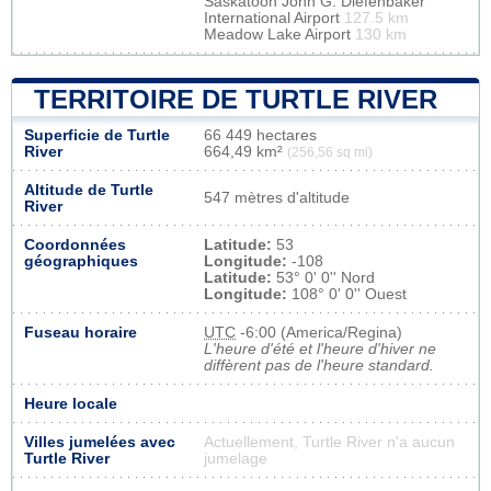
Saskatoon John G. Diefenbaker
International Airport
127.5 km
Meadow Lake Airport
130 km
TERRITOIRE DE TURTLE RIVER
Superficie de Turtle
66 449 hectares
River
664,49 km²
(256,56 sq mi)
Altitude de Turtle
547 mètres d'altitude
River
Coordonnées
Latitude:
53
géographiques
Longitude:
-108
Latitude:
53° 0' 0'' Nord
Longitude:
108° 0' 0'' Ouest
Fuseau horaire
UTC
-6:00 (America/Regina)
L'heure d'été et l'heure d'hiver ne
diffèrent pas de l'heure standard.
Heure locale
Villes jumelées avec
Actuellement, Turtle River n'a aucun
Turtle River
jumelage