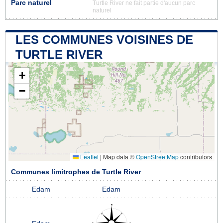
Parc naturel
Turtle River ne fait partie d'aucun parc
naturel
LES COMMUNES VOISINES DE
TURTLE RIVER
+
−
Leaflet
|
Map data ©
OpenStreetMap
contributors
Communes limitrophes de Turtle River
Edam
Edam