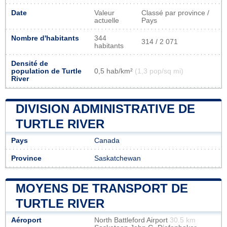
Date
Valeur
Classé par province /
actuelle
Pays
Nombre d'habitants
344
314 / 2 071
habitants
Densité de
population de Turtle
0,5 hab/km²
(1,3 pop/sq mi)
River
DIVISION ADMINISTRATIVE DE
TURTLE RIVER
Pays
Canada
Province
Saskatchewan
MOYENS DE TRANSPORT DE
TURTLE RIVER
Aéroport
North Battleford Airport
30.5 km