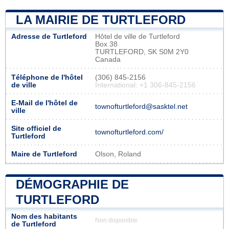
LA MAIRIE DE TURTLEFORD
Adresse de Turtleford
Hôtel de ville de Turtleford
Box 38
TURTLEFORD, SK S0M 2Y0
Canada
Téléphone de l'hôtel
(306) 845-2156
de ville
International: +1 306-845-2156
E-Mail de l'hôtel de
townofturtleford@sasktel.net
ville
Site officiel de
townofturtleford.com/
Turtleford
Maire de Turtleford
Olson, Roland
DÉMOGRAPHIE DE
TURTLEFORD
Nom des habitants
Non disponible
de Turtleford