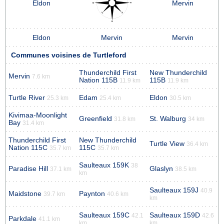
Eldon
Mervin
Eldon
Mervin
Mervin
Communes voisines de Turtleford
Thunderchild First
New Thunderchild
Mervin
7.6 km
Nation 115B
115B
11.9 km
11.9 km
Turtle River
Edam
Eldon
25.3 km
25.4 km
30.5 km
Kivimaa-Moonlight
Greenfield
St. Walburg
31.8 km
34 km
Bay
31.4 km
Thunderchild First
New Thunderchild
Turtle View
36.4 km
Nation 115C
115C
35.7 km
35.7 km
Saulteaux 159K
38
Paradise Hill
Glaslyn
37.1 km
38.5 km
km
Saulteaux 159J
40.9
Maidstone
Paynton
39.7 km
40.6 km
km
Saulteaux 159C
Saulteaux 159D
42.1
42.6
Parkdale
41.1 km
km
km