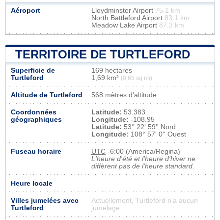
Aéroport
Lloydminster Airport
75.1 km
North Battleford Airport
83.1 km
Meadow Lake Airport
87.3 km
TERRITOIRE DE TURTLEFORD
Superficie de
169 hectares
Turtleford
1,69 km²
(0,65 sq mi)
Altitude de Turtleford
568 mètres d'altitude
Coordonnées
Latitude:
53.383
géographiques
Longitude:
-108.95
Latitude:
53° 22' 59'' Nord
Longitude:
108° 57' 0'' Ouest
Fuseau horaire
UTC
-6:00 (America/Regina)
L'heure d'été et l'heure d'hiver ne
diffèrent pas de l'heure standard.
Heure locale
Villes jumelées avec
Actuellement, Turtleford n'a aucun
Turtleford
jumelage