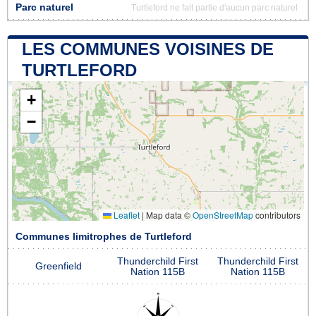
Parc naturel
Turtleford ne fait partie d'aucun parc naturel
LES COMMUNES VOISINES DE
TURTLEFORD
+
−
Leaflet
|
Map data ©
OpenStreetMap
contributors
Communes limitrophes de Turtleford
Thunderchild First
Thunderchild First
Greenfield
Nation 115B
Nation 115B