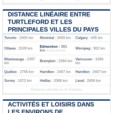
DISTANCE LINÉAIRE ENTRE
TURTLEFORD ET LES
PRINCIPALES VILLES DU PAYS
Toronto
: 2405 km
Montréal
: 2669 km
Calgary
: 435 km
Edmonton
: 301
Ottawa
: 2539 km
Winnipeg
: 902 km
km
la plus proche
Mississauga
: 2397
Vancouver
: 1084
Brampton
: 2384 km
km
km
Québec
: 2756 km
Hamilton
: 2407 km
Hamilton
: 2407 km
Surrey
: 1072 km
Halifax
: 3388 km
Laval
: 2658 km
Distance calculée à vol d'oiseau
ACTIVITÉS ET LOISIRS DANS
LES ENVIRONS DE