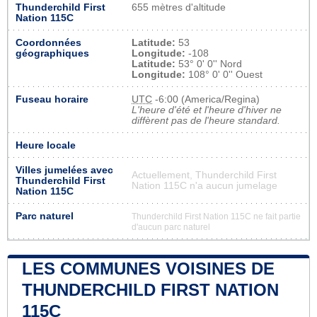
Thunderchild First
655 mètres d'altitude
Nation 115C
Coordonnées
Latitude:
53
géographiques
Longitude:
-108
Latitude:
53° 0' 0'' Nord
Longitude:
108° 0' 0'' Ouest
Fuseau horaire
UTC
-6:00 (America/Regina)
L'heure d'été et l'heure d'hiver ne
diffèrent pas de l'heure standard.
Heure locale
Villes jumelées avec
Actuellement, Thunderchild First
Thunderchild First
Nation 115C n'a aucun jumelage
Nation 115C
Parc naturel
Thunderchild First Nation 115C ne fait partie
d'aucun parc naturel
LES COMMUNES VOISINES DE
THUNDERCHILD FIRST NATION
115C