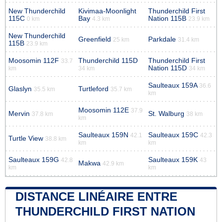
New Thunderchild
Kivimaa-Moonlight
Thunderchild First
115C
Bay
Nation 115B
0 km
4.3 km
23.9 km
New Thunderchild
Greenfield
Parkdale
25 km
31.4 km
115B
23.9 km
Moosomin 112F
Thunderchild 115D
Thunderchild First
33.7
Nation 115D
km
34 km
34 km
Saulteaux 159A
36.6
Glaslyn
Turtleford
35.5 km
35.7 km
km
Moosomin 112E
37.9
Mervin
St. Walburg
37.8 km
38 km
km
Saulteaux 159N
Saulteaux 159C
42.1
42.3
Turtle View
38.8 km
km
km
Saulteaux 159G
Saulteaux 159K
42.8
43
Makwa
42.9 km
km
km
DISTANCE LINÉAIRE ENTRE
THUNDERCHILD FIRST NATION