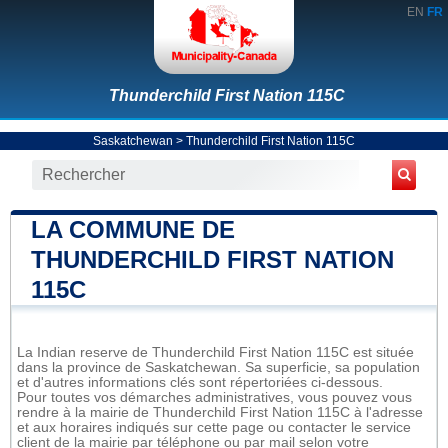
EN
FR
Thunderchild First Nation 115C
Saskatchewan
>
Thunderchild First Nation 115C
LA COMMUNE DE
THUNDERCHILD FIRST NATION
115C
La Indian reserve de Thunderchild First Nation 115C est située
dans la province de Saskatchewan. Sa superficie, sa population
et d'autres informations clés sont répertoriées ci-dessous.
Pour toutes vos démarches administratives, vous pouvez vous
rendre à la mairie de Thunderchild First Nation 115C à l'adresse
et aux horaires indiqués sur cette page ou contacter le service
client de la mairie par téléphone ou par mail selon votre