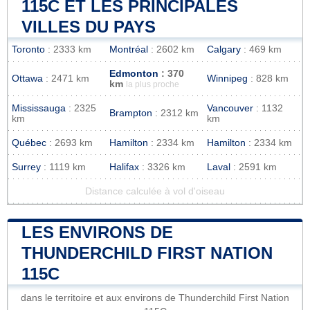
115C ET LES PRINCIPALES
VILLES DU PAYS
Toronto
: 2333 km
Montréal
: 2602 km
Calgary
: 469 km
Edmonton
: 370
Ottawa
: 2471 km
Winnipeg
: 828 km
km
la plus proche
Mississauga
: 2325
Vancouver
: 1132
Brampton
: 2312 km
km
km
Québec
: 2693 km
Hamilton
: 2334 km
Hamilton
: 2334 km
Surrey
: 1119 km
Halifax
: 3326 km
Laval
: 2591 km
Distance calculée à vol d'oiseau
LES ENVIRONS DE
THUNDERCHILD FIRST NATION
115C
dans le territoire et aux environs de Thunderchild First Nation