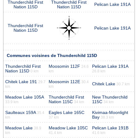
Thunderchild First
Thunderchild First
Pelican Lake 191A
Nation 115D
Nation 115D
Thunderchild First
Pelican Lake 191A
Nation 115D
Communes voisines de Thunderchild 115D
Thunderchild First
Moosomin 112F
Pelican Lake 191A
24.6
Nation 115D
0 km
km
26.8 km
Chitek Lake 191
Moosomin 112E
29.7
30.4
Chitek Lake
30.7 km
km
km
Meadow Lake 105A
Thunderchild First
New Thunderchild
Nation 115C
115C
33.9 km
34 km
34 km
Saulteaux 159A
Eagles Lake 165C
Kivimaa-Moonlight
35.4
Bay
km
37 km
38.3 km
Meadow Lake
Meadow Lake 105C
Pelican Lake 191B
38.9
km
41.4 km
41.6 km