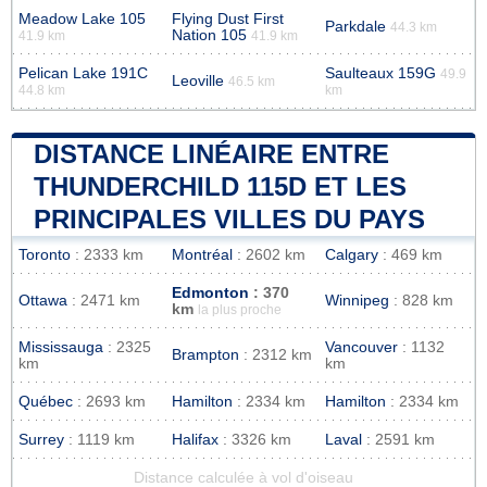
Meadow Lake 105
Flying Dust First
Parkdale
44.3 km
Nation 105
41.9 km
41.9 km
Pelican Lake 191C
Saulteaux 159G
49.9
Leoville
46.5 km
44.8 km
km
DISTANCE LINÉAIRE ENTRE
THUNDERCHILD 115D ET LES
PRINCIPALES VILLES DU PAYS
Toronto
: 2333 km
Montréal
: 2602 km
Calgary
: 469 km
Edmonton
: 370
Ottawa
: 2471 km
Winnipeg
: 828 km
km
la plus proche
Mississauga
: 2325
Vancouver
: 1132
Brampton
: 2312 km
km
km
Québec
: 2693 km
Hamilton
: 2334 km
Hamilton
: 2334 km
Surrey
: 1119 km
Halifax
: 3326 km
Laval
: 2591 km
Distance calculée à vol d'oiseau