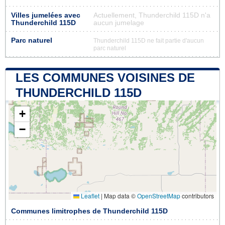
Villes jumelées avec
Actuellement, Thunderchild 115D n'a
Thunderchild 115D
aucun jumelage
Parc naturel
Thunderchild 115D ne fait partie d'aucun
parc naturel
LES COMMUNES VOISINES DE
THUNDERCHILD 115D
+
−
Leaflet
|
Map data ©
OpenStreetMap
contributors
Communes limitrophes de Thunderchild 115D