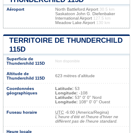
Aéroport
North Battleford Airport
30.5 km
Saskatoon John G. Diefenbaker
International Airport
127.5 km
Meadow Lake Airport
130 km
TERRITOIRE DE THUNDERCHILD
115D
Superficie de
Non disponible
Thunderchild 115D
Altitude de
623 mètres d'altitude
Thunderchild 115D
Coordonnées
Latitude:
53
géographiques
Longitude:
-108
Latitude:
53° 0' 0'' Nord
Longitude:
108° 0' 0'' Ouest
Fuseau horaire
UTC
-6:00 (America/Regina)
L'heure d'été et l'heure d'hiver ne
diffèrent pas de l'heure standard.
Heure locale