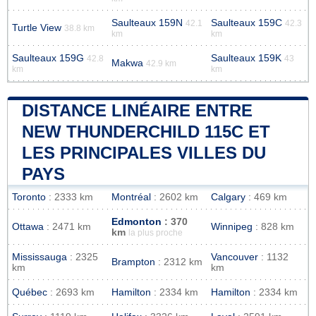
Saulteaux 159N
Saulteaux 159C
42.1
42.3
Turtle View
38.8 km
km
km
Saulteaux 159G
Saulteaux 159K
42.8
43
Makwa
42.9 km
km
km
DISTANCE LINÉAIRE ENTRE
NEW THUNDERCHILD 115C ET
LES PRINCIPALES VILLES DU
PAYS
Toronto
: 2333 km
Montréal
: 2602 km
Calgary
: 469 km
Edmonton
: 370
Ottawa
: 2471 km
Winnipeg
: 828 km
km
la plus proche
Mississauga
: 2325
Vancouver
: 1132
Brampton
: 2312 km
km
km
Québec
: 2693 km
Hamilton
: 2334 km
Hamilton
: 2334 km