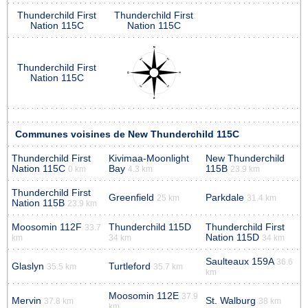
Thunderchild First
Thunderchild First
Nation 115C
Nation 115C
Thunderchild First
Nation 115C
Communes voisines de New Thunderchild 115C
Thunderchild First
Kivimaa-Moonlight
New Thunderchild
Nation 115C
Bay
115B
0 km
4.3 km
23.9 km
Thunderchild First
Greenfield
Parkdale
25 km
31.4 km
Nation 115B
23.9 km
Moosomin 112F
Thunderchild 115D
Thunderchild First
33.7
Nation 115D
km
34 km
34 km
Saulteaux 159A
36.6
Glaslyn
Turtleford
35.5 km
35.7 km
km
Moosomin 112E
37.9
Mervin
St. Walburg
37.8 km
38 km
km