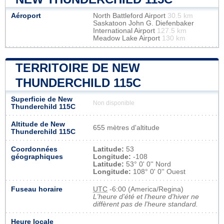
Aéroport
North Battleford Airport
30.5 km
Saskatoon John G. Diefenbaker
International Airport
127.5 km
Meadow Lake Airport
130 km
TERRITOIRE DE NEW
THUNDERCHILD 115C
Superficie de New
Non disponible
Thunderchild 115C
Altitude de New
655 mètres d'altitude
Thunderchild 115C
Coordonnées
Latitude:
53
géographiques
Longitude:
-108
Latitude:
53° 0' 0'' Nord
Longitude:
108° 0' 0'' Ouest
Fuseau horaire
UTC
-6:00 (America/Regina)
L'heure d'été et l'heure d'hiver ne
diffèrent pas de l'heure standard.
Heure locale