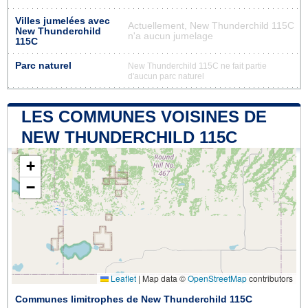
Villes jumelées avec
Actuellement, New Thunderchild 115C
New Thunderchild
n'a aucun jumelage
115C
Parc naturel
New Thunderchild 115C ne fait partie
d'aucun parc naturel
LES COMMUNES VOISINES DE
NEW THUNDERCHILD 115C
+
−
Leaflet
|
Map data ©
OpenStreetMap
contributors
Communes limitrophes de New Thunderchild 115C