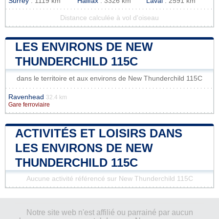
Surrey
: 1119 km
Halifax
: 3326 km
Laval
: 2591 km
Distance calculée à vol d'oiseau
LES ENVIRONS DE NEW
THUNDERCHILD 115C
dans le territoire et aux environs de New Thunderchild 115C
Ravenhead
32.4 km
Gare ferroviaire
ACTIVITÉS ET LOISIRS DANS
LES ENVIRONS DE NEW
THUNDERCHILD 115C
Aucune activité référencé sur New Thunderchild 115C
Notre site web n'est affilié ou parrainé par aucun