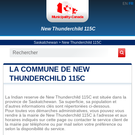
EN
FR
New Thunderchild 115C
Saskatchewan
>
New Thunderchild 115C
LA COMMUNE DE NEW
THUNDERCHILD 115C
La Indian reserve de New Thunderchild 115C est située dans la
province de Saskatchewan. Sa superficie, sa population et
d'autres informations clés sont répertoriées ci-dessous.
Pour toutes vos démarches administratives, vous pouvez vous
rendre à la mairie de New Thunderchild 115C à l'adresse et aux
horaires indiqués sur cette page ou contacter le service client de
la mairie par téléphone ou par mail selon votre préférence ou
selon la disponibilité du service.