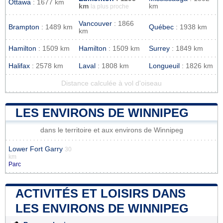
Ottawa
: 1677 km
km
km
la plus proche
Vancouver
: 1866
Brampton
: 1489 km
Québec
: 1938 km
km
Hamilton
: 1509 km
Hamilton
: 1509 km
Surrey
: 1849 km
Halifax
: 2578 km
Laval
: 1808 km
Longueuil
: 1826 km
Distance calculée à vol d'oiseau
LES ENVIRONS DE WINNIPEG
dans le territoire et aux environs de Winnipeg
Lower Fort Garry
30
km
Parc
ACTIVITÉS ET LOISIRS DANS
LES ENVIRONS DE WINNIPEG