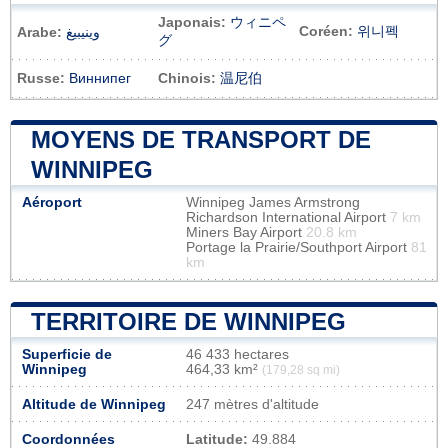
Japonais:
ウィニペ
Coréen:
위니펙
Arabe:
وينيبيغ
グ
Russe:
Виннипег
Chinois:
温尼伯
MOYENS DE TRANSPORT DE
WINNIPEG
Aéroport
Winnipeg James Armstrong
Richardson International Airport
7 km
Miners Bay Airport
20.8 km
Portage la Prairie/Southport Airport
81
km
TERRITOIRE DE WINNIPEG
Superficie de
46 433 hectares
Winnipeg
464,33 km²
(179,28 sq mi)
Altitude de Winnipeg
247 mètres d'altitude
Coordonnées
Latitude:
49.884