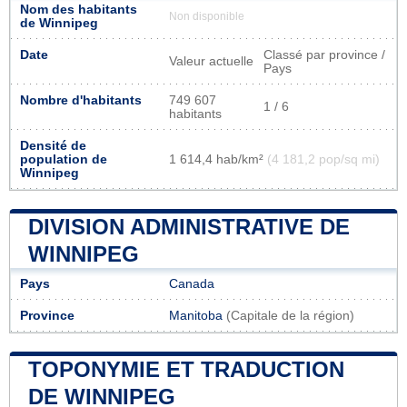
Nom des habitants
Non disponible
de Winnipeg
Date
Classé par province /
Valeur actuelle
Pays
Nombre d'habitants
749 607
1 / 6
habitants
Densité de
population de
1 614,4 hab/km²
(4 181,2 pop/sq mi)
Winnipeg
DIVISION ADMINISTRATIVE DE
WINNIPEG
Pays
Canada
Province
Manitoba
(Capitale de la région)
TOPONYMIE ET TRADUCTION
DE WINNIPEG