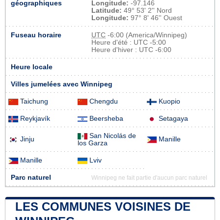
géographiques
Longitude:
-97.146
Latitude:
49° 53' 2'' Nord
Longitude:
97° 8' 46'' Ouest
Fuseau horaire
UTC
-6:00 (America/Winnipeg)
Heure d'été : UTC -5:00
Heure d'hiver : UTC -6:00
Heure locale
Villes jumelées avec Winnipeg
Taichung
Chengdu
Kuopio
Reykjavík
Beersheba
Setagaya
San Nicolás de
Jinju
Manille
los Garza
Manille
Lviv
Parc naturel
Winnipeg ne fait partie d'aucun parc naturel
LES COMMUNES VOISINES DE