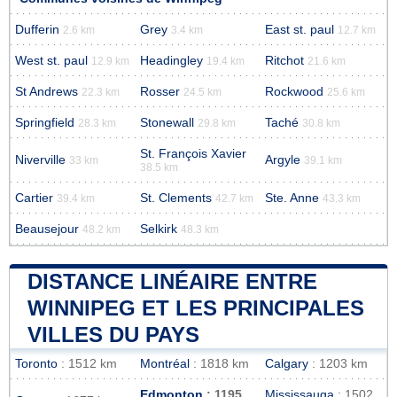
Dufferin
Grey
East st. paul
2.6 km
3.4 km
12.7 km
West st. paul
Headingley
Ritchot
12.9 km
19.4 km
21.6 km
St Andrews
Rosser
Rockwood
22.3 km
24.5 km
25.6 km
Springfield
Stonewall
Taché
28.3 km
29.8 km
30.8 km
St. François Xavier
Niverville
Argyle
33 km
39.1 km
38.5 km
Cartier
St. Clements
Ste. Anne
39.4 km
42.7 km
43.3 km
Beausejour
Selkirk
48.2 km
48.3 km
DISTANCE LINÉAIRE ENTRE
WINNIPEG ET LES PRINCIPALES
VILLES DU PAYS
Toronto
: 1512 km
Montréal
: 1818 km
Calgary
: 1203 km
Edmonton
: 1195
Mississauga
: 1502