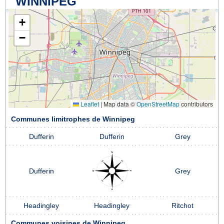
WINNIPEG
+
−
Leaflet
|
Map data ©
OpenStreetMap
contributors
Communes limitrophes de Winnipeg
Dufferin
Dufferin
Grey
Dufferin
Grey
Headingley
Headingley
Ritchot
Communes voisines de Winnipeg