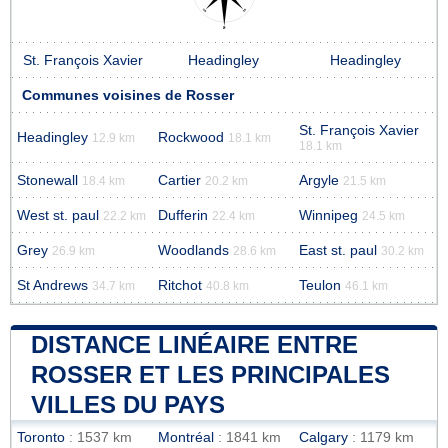
St. François Xavier
Headingley
Headingley
Communes voisines de Rosser
St. François Xavier
Headingley
Rockwood
12.9 km
18.1 km
18.1 km
Stonewall
Cartier
Argyle
18.4 km
20.2 km
21.5 km
West st. paul
Dufferin
Winnipeg
22.2 km
22.4 km
24.5 km
Grey
Woodlands
East st. paul
26.9 km
28.6 km
30.2 km
St Andrews
Ritchot
Teulon
34.7 km
40.8 km
46.1 km
DISTANCE LINÉAIRE ENTRE
ROSSER ET LES PRINCIPALES
VILLES DU PAYS
Toronto
: 1537 km
Montréal
: 1841 km
Calgary
: 1179 km