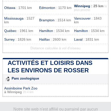
Winnipeg
: 25 km
la
Ottawa
: 1701 km
Edmonton
: 1170 km
plus proche
Mississauga
: 1527
Vancouver
: 1843
Brampton
: 1514 km
km
km
Québec
: 1961 km
Hamilton
: 1534 km
Hamilton
: 1534 km
Surrey
: 1826 km
Halifax
: 2600 km
Laval
: 1831 km
Distance calculée à vol d'oiseau
ACTIVITÉS ET LOISIRS DANS
LES ENVIRONS DE ROSSER
Parc zoologique
Assiniboine Park Zoo
à
Winnipeg
20.4 km
Notre site web n'est affilié ou parrainé par aucun