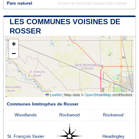
Parc naturel
Rosser ne fait partie d'aucun parc naturel
LES COMMUNES VOISINES DE
ROSSER
+
−
Leaflet
|
Map data ©
OpenStreetMap
contributors
Communes limitrophes de Rosser
Woodlands
Rockwood
Rockwood
St. François Xavier
Headingley