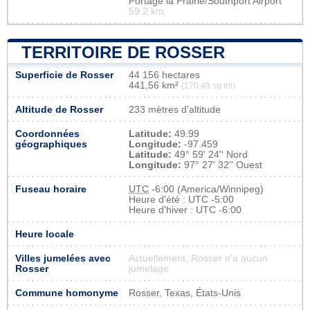
Portage la Prairie/Southport Airport
59.2 km
TERRITOIRE DE ROSSER
Superficie de Rosser
44 156 hectares
441,56 km²
(170,49 sq mi)
Altitude de Rosser
233 mètres d'altitude
Coordonnées
Latitude:
49.99
géographiques
Longitude:
-97.459
Latitude:
49° 59' 24'' Nord
Longitude:
97° 27' 32'' Ouest
Fuseau horaire
UTC
-6:00 (America/Winnipeg)
Heure d'été : UTC -5:00
Heure d'hiver : UTC -6:00
Heure locale
Villes jumelées avec
Actuellement, Rosser n'a aucun
Rosser
jumelage
Commune homonyme
Rosser, Texas, États-Unis