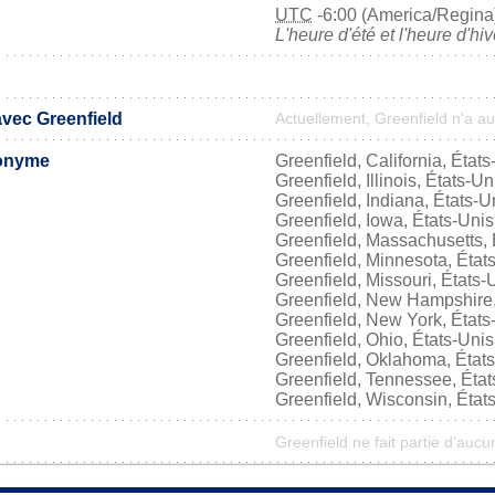
UTC
-6:00 (America/Regina
L'heure d'été et l'heure d'hi
avec Greenfield
Actuellement, Greenfield n'a a
onyme
Greenfield, California, États
Greenfield, Illinois, États-Un
Greenfield, Indiana, États-U
Greenfield, Iowa, États-Unis
Greenfield, Massachusetts, 
Greenfield, Minnesota, État
Greenfield, Missouri, États-
Greenfield, New Hampshire,
Greenfield, New York, États
Greenfield, Ohio, États-Unis
Greenfield, Oklahoma, État
Greenfield, Tennessee, État
Greenfield, Wisconsin, État
Greenfield ne fait partie d'aucu