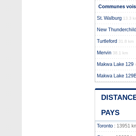
Communes voisi
St. Walburg
13.3 
New Thunderchil
Turtleford
31.8 km
Mervin
38.1 km
Makwa Lake 129
Makwa Lake 129
DISTANCE
PAYS
Toronto
: 13951 k