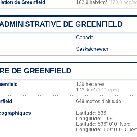
lation de Greenfield
182,9 hab/km²
(473,8 pop/s
 ADMINISTRATIVE DE GREENFIELD
Canada
Saskatchewan
IRE DE GREENFIELD
eenfield
129 hectares
1,29 km²
(0,50 sq mi)
nfield
649 mètres d'altitude
éographiques
Latitude:
536
Longitude:
-109
Latitude:
536° 0' 0'' Nord
Longitude:
109° 0' 0'' Oues