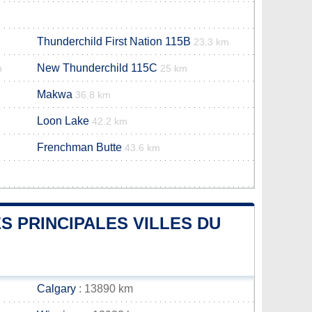
Thunderchild First Nation 115B
23.3 km
New Thunderchild 115C
m
25 km
Makwa
36.8 km
Loon Lake
42.2 km
Frenchman Butte
43.6 km
S PRINCIPALES VILLES DU
Calgary
: 13890 km