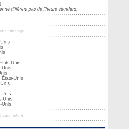
)
ver ne diffèrent pas de l'heure standard.
ucun jumelage
-Unis
is
nis
États-Unis
s-Unis
Unis
 États-Unis
-Unis
s-Unis
s-Unis
s-Unis
n parc naturel