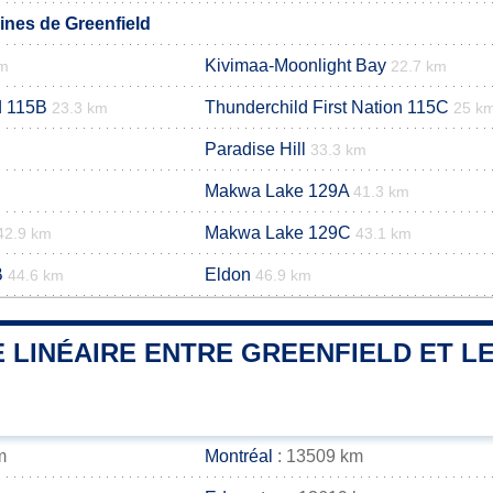
nes de Greenfield
Kivimaa-Moonlight Bay
km
22.7 km
d 115B
Thunderchild First Nation 115C
23.3 km
25 k
Paradise Hill
33.3 km
Makwa Lake 129A
41.3 km
Makwa Lake 129C
42.9 km
43.1 km
B
Eldon
44.6 km
46.9 km
 LINÉAIRE ENTRE GREENFIELD ET LE
m
Montréal
: 13509 km