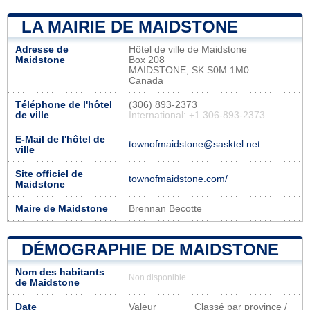
LA MAIRIE DE MAIDSTONE
Adresse de
Hôtel de ville de Maidstone
Maidstone
Box 208
MAIDSTONE, SK S0M 1M0
Canada
Téléphone de l'hôtel
(306) 893-2373
de ville
International: +1 306-893-2373
E-Mail de l'hôtel de
townofmaidstone@sasktel.net
ville
Site officiel de
townofmaidstone.com/
Maidstone
Maire de Maidstone
Brennan Becotte
DÉMOGRAPHIE DE MAIDSTONE
Nom des habitants
Non disponible
de Maidstone
Date
Valeur
Classé par province /