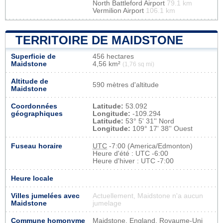
North Battleford Airport
79.1 km
Vermilion Airport
106.1 km
TERRITOIRE DE MAIDSTONE
Superficie de
456 hectares
Maidstone
4,56 km²
(1,76 sq mi)
Altitude de
590 mètres d'altitude
Maidstone
Coordonnées
Latitude:
53.092
géographiques
Longitude:
-109.294
Latitude:
53° 5' 31'' Nord
Longitude:
109° 17' 38'' Ouest
Fuseau horaire
UTC
-7:00 (America/Edmonton)
Heure d'été : UTC -6:00
Heure d'hiver : UTC -7:00
Heure locale
Villes jumelées avec
Actuellement, Maidstone n'a aucun
Maidstone
jumelage
Commune homonyme
Maidstone, England, Royaume-Uni