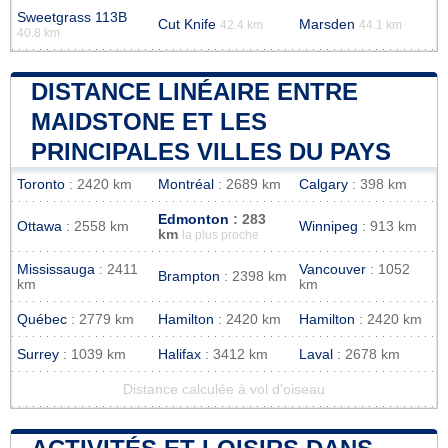
Sweetgrass 113B
Cut Knife
Marsden
42.4 km
44.1 km
40.8 km
DISTANCE LINÉAIRE ENTRE
MAIDSTONE ET LES
PRINCIPALES VILLES DU PAYS
Toronto
: 2420 km
Montréal
: 2689 km
Calgary
: 398 km
Edmonton
: 283
Ottawa
: 2558 km
Winnipeg
: 913 km
km
la plus proche
Mississauga
: 2411
Vancouver
: 1052
Brampton
: 2398 km
km
km
Québec
: 2779 km
Hamilton
: 2420 km
Hamilton
: 2420 km
Surrey
: 1039 km
Halifax
: 3412 km
Laval
: 2678 km
Distance calculée à vol d'oiseau