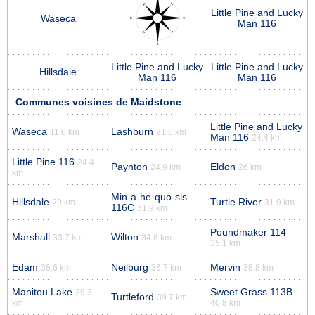
Little Pine and Lucky
Waseca
Man 116
Little Pine and Lucky
Little Pine and Lucky
Hillsdale
Man 116
Man 116
Communes voisines de Maidstone
Little Pine and Lucky
Waseca
Lashburn
11.6 km
21.6 km
Man 116
24.4 km
Little Pine 116
24.4
Paynton
Eldon
24.9 km
26 km
km
Min-a-he-quo-sis
Hillsdale
Turtle River
29 km
31.9 km
116C
31.9 km
Poundmaker 114
Marshall
Wilton
33.7 km
34.8 km
35.1 km
Edam
Neilburg
Mervin
36.6 km
36.7 km
38.8 km
Manitou Lake
Sweet Grass 113B
39.3
Turtleford
39.7 km
km
40.8 km