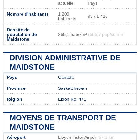
actuelle
Pays
Nombre d'habitants
1 209
93 / 1 426
habitants
Densité de
population de
265,1 hab/km²
(686,7 pop/sq mi)
Maidstone
DIVISION ADMINISTRATIVE DE
MAIDSTONE
Pays
Canada
Province
Saskatchewan
Région
Eldon No. 471
MOYENS DE TRANSPORT DE
MAIDSTONE
Aéroport
Lloydminster Airport
57.3 km