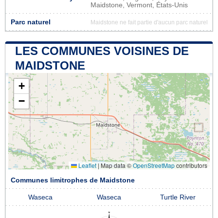
Maidstone, Vermont, États-Unis
Parc naturel
Maidstone ne fait partie d'aucun parc naturel
LES COMMUNES VOISINES DE
MAIDSTONE
+
−
Leaflet
|
Map data ©
OpenStreetMap
contributors
Communes limitrophes de Maidstone
Waseca
Waseca
Turtle River