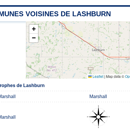
MUNES VOISINES DE LASHBURN
+
−
Leaflet
|
Map data ©
Op
rophes de Lashburn
Marshall
Marshall
Marshall