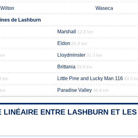
Wilton
Waseca
ines de Lashburn
Marshall
12.8 km
Eldon
25.9 km
Lloydminster
 km
31.3 km
Brittania
33.9 km
Little Pine and Lucky Man 116
3 km
43.3 k
Paradise Valley
 km
46.8 km
 LINÉAIRE ENTRE LASHBURN ET LES 