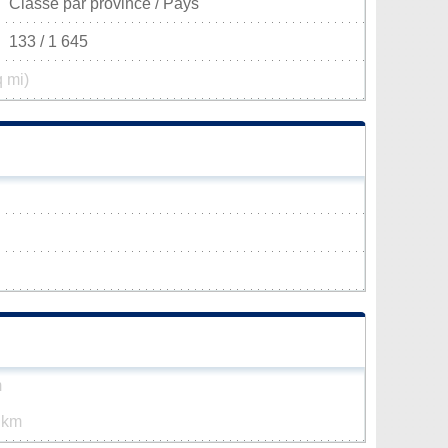
Classé par province / Pays
133 / 1 645
q mi)
m
 km