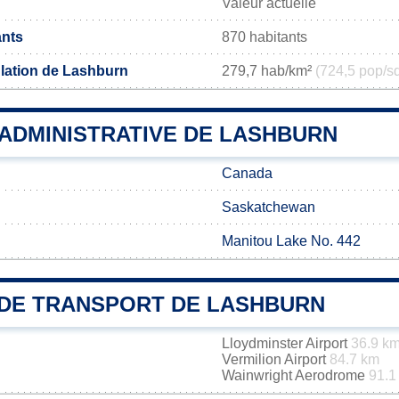
Valeur actuelle
ants
870 habitants
lation de Lashburn
279,7 hab/km²
(724,5 pop/s
 ADMINISTRATIVE DE LASHBURN
Canada
Saskatchewan
Manitou Lake No. 442
DE TRANSPORT DE LASHBURN
Lloydminster Airport
36.9 k
Vermilion Airport
84.7 km
Wainwright Aerodrome
91.1