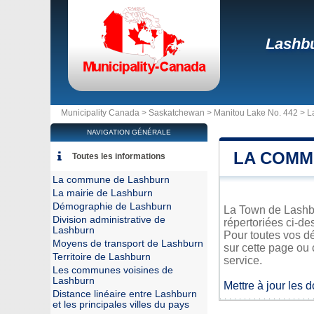
Lashb
Municipality Canada >
Saskatchewan
>
Manitou Lake No. 442
>
L
NAVIGATION GÉNÉRALE
LA COMM
Toutes les informations
La commune de Lashburn
La mairie de Lashburn
Démographie de Lashburn
La Town de Lashbur
Division administrative de
répertoriées ci-de
Lashburn
Pour toutes vos d
Moyens de transport de Lashburn
sur cette page ou 
Territoire de Lashburn
service.
Les communes voisines de
Lashburn
Mettre à jour les 
Distance linéaire entre Lashburn
et les principales villes du pays