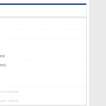
est
ton)
cun jumelage
 parc naturel