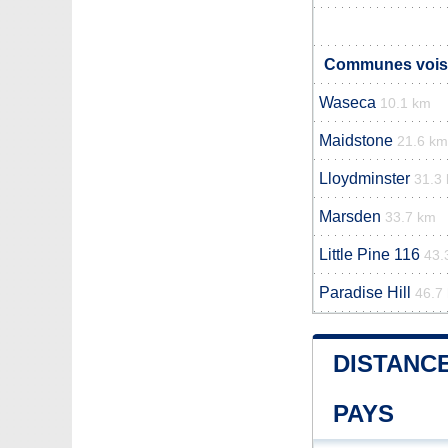
Communes vois
Waseca
10.1 km
Maidstone
21.6 km
Lloydminster
31.3
Marsden
33.7 km
Little Pine 116
43.
Paradise Hill
46.7
DISTANCE
PAYS