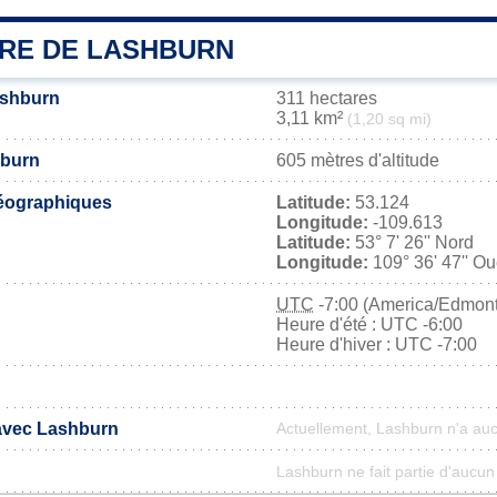
IRE DE LASHBURN
ashburn
311 hectares
3,11 km²
(1,20 sq mi)
hburn
605 mètres d'altitude
éographiques
Latitude:
53.124
Longitude:
-109.613
Latitude:
53° 7' 26'' Nord
Longitude:
109° 36' 47'' Ou
UTC
-7:00 (America/Edmon
Heure d'été : UTC -6:00
Heure d'hiver : UTC -7:00
 avec Lashburn
Actuellement, Lashburn n'a au
Lashburn ne fait partie d'aucun