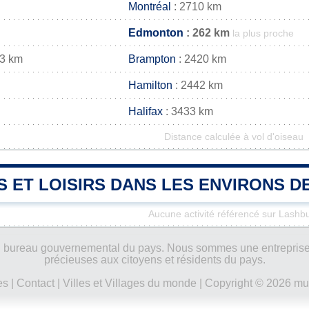
Montréal
: 2710 km
Edmonton
: 262 km
la plus proche
33 km
Brampton
: 2420 km
Hamilton
: 2442 km
Halifax
: 3433 km
Distance calculée à vol d'oiseau
S ET LOISIRS DANS LES ENVIRONS 
Aucune activité référencé sur Lashb
ucun bureau gouvernemental du pays. Nous sommes une entreprise
précieuses aux citoyens et résidents du pays.
es
|
Contact
|
Villes et Villages du monde
| Copyright © 2026 mun