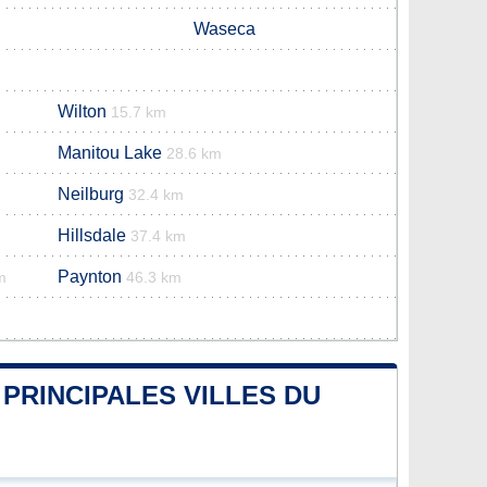
Waseca
Wilton
15.7 km
Manitou Lake
28.6 km
Neilburg
32.4 km
Hillsdale
37.4 km
Paynton
m
46.3 km
PRINCIPALES VILLES DU