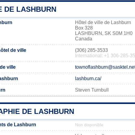
IE DE LASHBURN
hburn
Hôtel de ville de Lashburn
Box 328
LASHBURN, SK S0M 1H0
Canada
tel de ville
(306) 285-3533
International: +1 306-285-3
de ville
townoflashburn@sasktel.ne
 Lashburn
lashburn.ca/
urn
Steven Turnbull
PHIE DE LASHBURN
nts de Lashburn
Non disponible