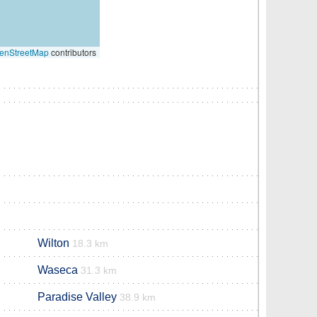
enStreetMap
contributors
Wilton
18.3 km
Waseca
31.3 km
Paradise Valley
38.9 km