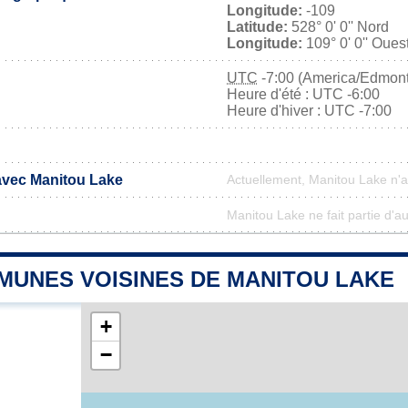
Longitude:
-109
Latitude:
528° 0' 0'' Nord
Longitude:
109° 0' 0'' Oues
UTC
-7:00 (America/Edmon
Heure d'été : UTC -6:00
Heure d'hiver : UTC -7:00
 avec Manitou Lake
Actuellement, Manitou Lake n'
Manitou Lake ne fait partie d'a
MUNES VOISINES DE MANITOU LAKE
+
−