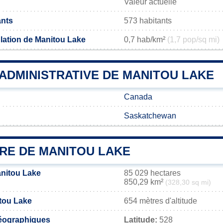
Valeur actuelle
ants
573 habitants
lation de Manitou Lake
0,7 hab/km²
(1,7 pop/sq mi)
 ADMINISTRATIVE DE MANITOU LAKE
Canada
Saskatchewan
IRE DE MANITOU LAKE
anitou Lake
85 029 hectares
850,29 km²
(328,30 sq mi)
itou Lake
654 mètres d'altitude
éographiques
Latitude:
528