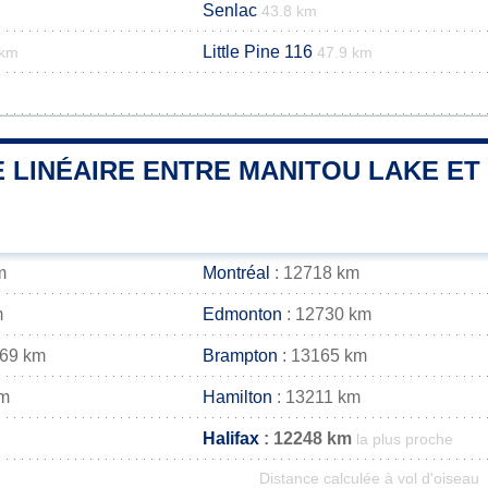
Senlac
43.8 km
Little Pine 116
 km
47.9 km
 LINÉAIRE ENTRE MANITOU LAKE ET 
m
Montréal
: 12718 km
m
Edmonton
: 12730 km
169 km
Brampton
: 13165 km
km
Hamilton
: 13211 km
Halifax
: 12248 km
la plus proche
Distance calculée à vol d'oiseau