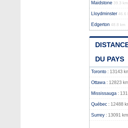
Maidstone
39.3 km
Lloydminster
46.6
Edgerton
48.8 km
DISTANCE
DU PAYS
Toronto
: 13143 k
Ottawa
: 12823 k
Mississauga
: 13
Québec
: 12488 
Surrey
: 13091 km