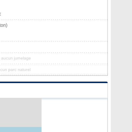
t
ton)
a aucun jumelage
ucun parc naturel