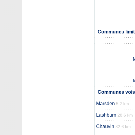
Communes limit
Communes voisi
Marsden
5.2 km
Lashburn
28.6 km
Chauvin
32.6 km