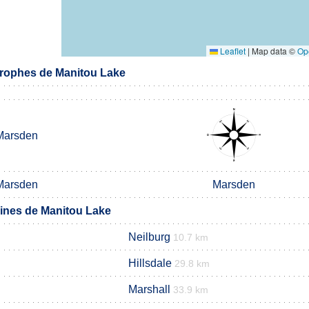
Leaflet
|
Map data ©
Op
rophes de Manitou Lake
Marsden
Marsden
Marsden
nes de Manitou Lake
Neilburg
10.7 km
Hillsdale
29.8 km
Marshall
33.9 km