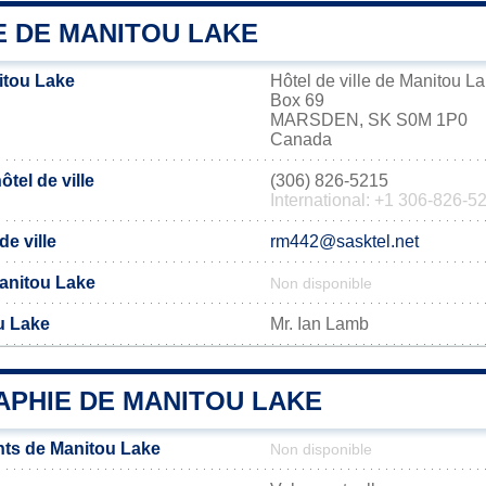
E DE MANITOU LAKE
itou Lake
Hôtel de ville de Manitou L
Box 69
MARSDEN, SK S0M 1P0
Canada
tel de ville
(306) 826-5215
International: +1 306-826-5
de ville
rm442@sasktel.net
 Manitou Lake
Non disponible
u Lake
Mr. Ian Lamb
PHIE DE MANITOU LAKE
ts de Manitou Lake
Non disponible