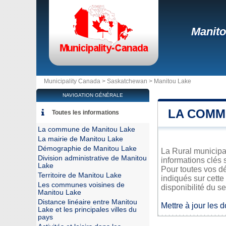
Manito
Municipality Canada >
Saskatchewan
>
Manitou Lake
NAVIGATION GÉNÉRALE
LA COMM
Toutes les informations
La commune de Manitou Lake
La mairie de Manitou Lake
Démographie de Manitou Lake
La Rural municipal
Division administrative de Manitou
informations clés 
Lake
Pour toutes vos d
Territoire de Manitou Lake
indiqués sur cette
Les communes voisines de
disponibilité du se
Manitou Lake
Distance linéaire entre Manitou
Mettre à jour les 
Lake et les principales villes du
pays