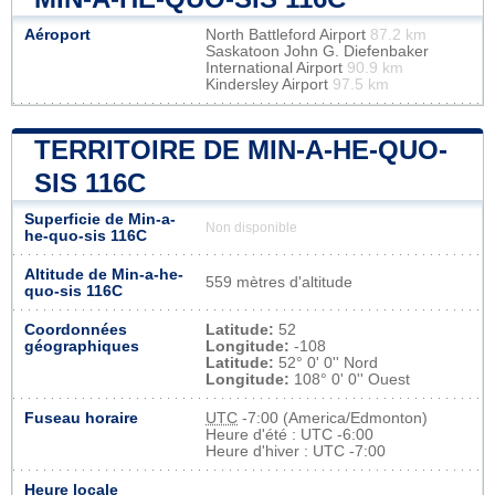
Aéroport
North Battleford Airport
87.2 km
Saskatoon John G. Diefenbaker
International Airport
90.9 km
Kindersley Airport
97.5 km
TERRITOIRE DE MIN-A-HE-QUO-
SIS 116C
Superficie de Min-a-
Non disponible
he-quo-sis 116C
Altitude de Min-a-he-
559 mètres d'altitude
quo-sis 116C
Coordonnées
Latitude:
52
géographiques
Longitude:
-108
Latitude:
52° 0' 0'' Nord
Longitude:
108° 0' 0'' Ouest
Fuseau horaire
UTC
-7:00 (America/Edmonton)
Heure d'été : UTC -6:00
Heure d'hiver : UTC -7:00
Heure locale