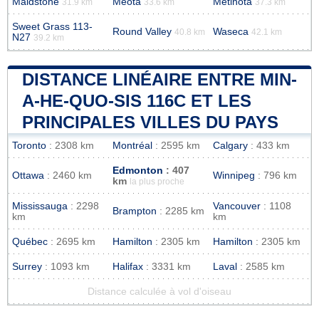
Maidstone
Meota
Metinota
31.9 km
33.6 km
37.3 km
Sweet Grass 113-
Round Valley
Waseca
40.8 km
42.1 km
N27
39.2 km
DISTANCE LINÉAIRE ENTRE MIN-
A-HE-QUO-SIS 116C ET LES
PRINCIPALES VILLES DU PAYS
Toronto
: 2308 km
Montréal
: 2595 km
Calgary
: 433 km
Edmonton
: 407
Ottawa
: 2460 km
Winnipeg
: 796 km
km
la plus proche
Mississauga
: 2298
Vancouver
: 1108
Brampton
: 2285 km
km
km
Québec
: 2695 km
Hamilton
: 2305 km
Hamilton
: 2305 km
Surrey
: 1093 km
Halifax
: 3331 km
Laval
: 2585 km
Distance calculée à vol d'oiseau