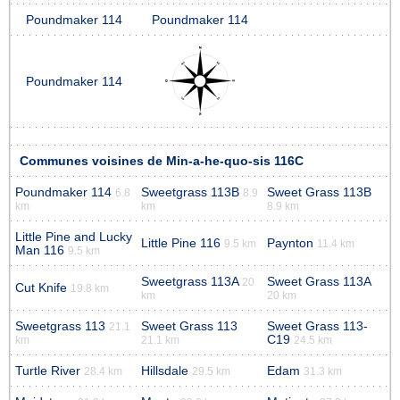
Poundmaker 114
Poundmaker 114
Poundmaker 114
Communes voisines de Min-a-he-quo-sis 116C
Poundmaker 114
Sweetgrass 113B
Sweet Grass 113B
6.8
8.9
km
km
8.9 km
Little Pine and Lucky
Little Pine 116
Paynton
9.5 km
11.4 km
Man 116
9.5 km
Sweetgrass 113A
Sweet Grass 113A
20
Cut Knife
19.8 km
km
20 km
Sweetgrass 113
Sweet Grass 113
Sweet Grass 113-
21.1
C19
km
21.1 km
24.5 km
Turtle River
Hillsdale
Edam
28.4 km
29.5 km
31.3 km