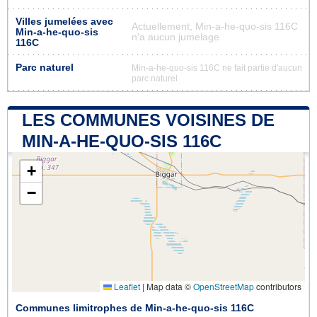
Villes jumelées avec
Actuellement, Min-a-he-quo-sis 116C
Min-a-he-quo-sis
n'a aucun jumelage
116C
Parc naturel
Min-a-he-quo-sis 116C ne fait partie d'aucun
parc naturel
LES COMMUNES VOISINES DE
MIN-A-HE-QUO-SIS 116C
+
−
Leaflet
|
Map data ©
OpenStreetMap
contributors
Communes limitrophes de Min-a-he-quo-sis 116C