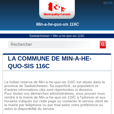
EN
FR
Min-a-he-quo-sis 116C
Saskatchewan
>
Min-a-he-quo-sis 116C
LA COMMUNE DE MIN-A-HE-
QUO-SIS 116C
La Indian reserve de Min-a-he-quo-sis 116C est située dans la
province de Saskatchewan. Sa superficie, sa population et
d'autres informations clés sont répertoriées ci-dessous.
Pour toutes vos démarches administratives, vous pouvez vous
rendre à la mairie de Min-a-he-quo-sis 116C à l'adresse et aux
horaires indiqués sur cette page ou contacter le service client de
la mairie par téléphone ou par mail selon votre préférence ou
selon la disponibilité du service.