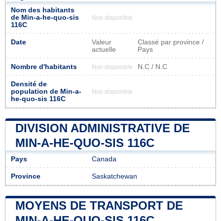
Nom des habitants
de Min-a-he-quo-sis
Non disponible
116C
Date
Valeur
Classé par province /
actuelle
Pays
Nombre d'habitants
N.C / N.C
Non disponible
Densité de
population de Min-a-
Non disponible
he-quo-sis 116C
DIVISION ADMINISTRATIVE DE
MIN-A-HE-QUO-SIS 116C
Pays
Canada
Province
Saskatchewan
MOYENS DE TRANSPORT DE
MIN-A-HE-QUO-SIS 116C