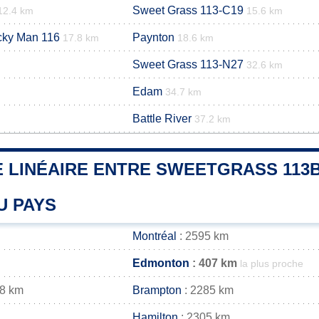
Sweet Grass 113-C19
12.4 km
15.6 km
ucky Man 116
Paynton
17.8 km
18.6 km
Sweet Grass 113-N27
32.6 km
Edam
34.7 km
Battle River
37.2 km
 LINÉAIRE ENTRE SWEETGRASS 113B
U PAYS
Montréal
: 2595 km
Edmonton
: 407 km
la plus proche
98 km
Brampton
: 2285 km
Hamilton
: 2305 km