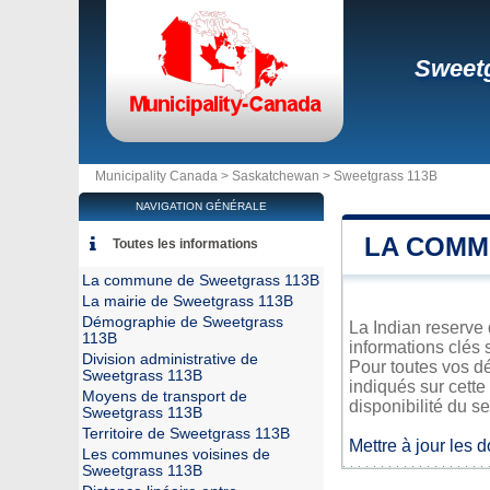
Sweet
Municipality Canada >
Saskatchewan
>
Sweetgrass 113B
NAVIGATION GÉNÉRALE
LA COMM
Toutes les informations
La commune de Sweetgrass 113B
La mairie de Sweetgrass 113B
Démographie de Sweetgrass
La Indian reserve
113B
informations clés 
Division administrative de
Pour toutes vos d
Sweetgrass 113B
indiqués sur cette
Moyens de transport de
disponibilité du se
Sweetgrass 113B
Territoire de Sweetgrass 113B
Mettre à jour les 
Les communes voisines de
Sweetgrass 113B