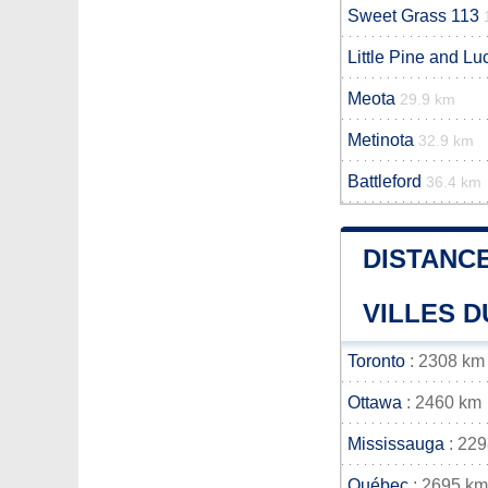
Sweet Grass 113
Little Pine and L
Meota
29.9 km
Metinota
32.9 km
Battleford
36.4 km
DISTANCE
VILLES D
Toronto
: 2308 km
Ottawa
: 2460 km
Mississauga
: 22
Québec
: 2695 km