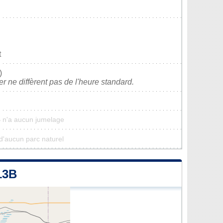
t
)
ver ne diffèrent pas de l'heure standard.
 n'a aucun jumelage
d'aucun parc naturel
13B