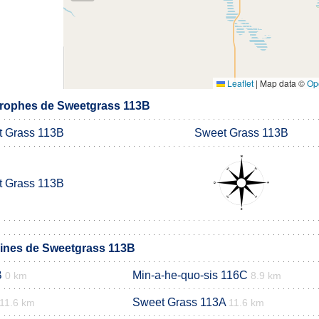
Leaflet
|
Map data ©
Op
rophes de Sweetgrass 113B
 Grass 113B
Sweet Grass 113B
 Grass 113B
nes de Sweetgrass 113B
B
Min-a-he-quo-sis 116C
0 km
8.9 km
Sweet Grass 113A
11.6 km
11.6 km