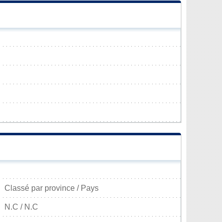
Classé par province / Pays
N.C / N.C