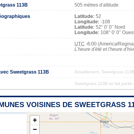
etgrass 113B
505 mètres d'altitude
éographiques
Latitude:
52
Longitude:
-108
Latitude:
52° 0' 0'' Nord
Longitude:
108° 0' 0'' Oues
UTC
-6:00 (America/Regina
L'heure d'été et l'heure d'hi
 avec Sweetgrass 113B
Actuellement, Sweetgrass 113B
Sweetgrass 113B ne fait partie 
MUNES VOISINES DE SWEETGRASS 1
+
−