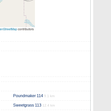
enStreetMap
contributors
Poundmaker 114
9.1 km
Sweetgrass 113
12.4 km