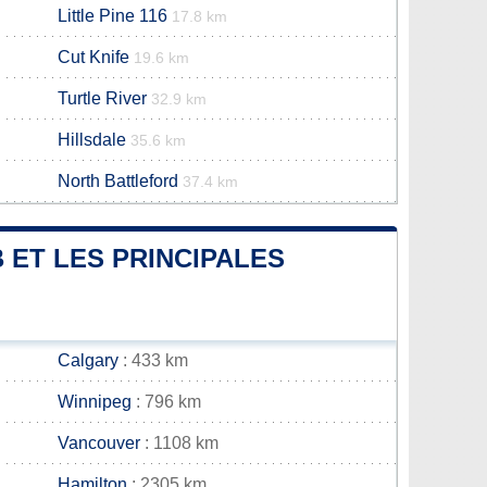
Little Pine 116
17.8 km
Cut Knife
19.6 km
Turtle River
32.9 km
Hillsdale
35.6 km
North Battleford
37.4 km
 ET LES PRINCIPALES
Calgary
: 433 km
Winnipeg
: 796 km
Vancouver
: 1108 km
Hamilton
: 2305 km