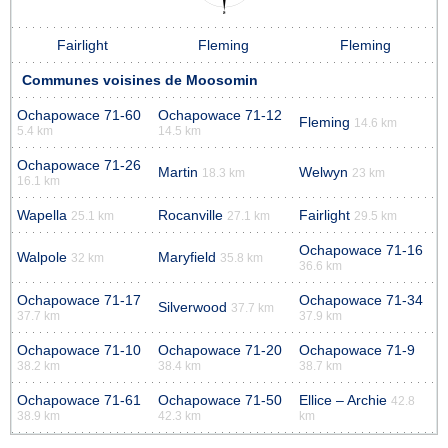
Fairlight
Fleming
Fleming
Communes voisines de Moosomin
Ochapowace 71-60
Ochapowace 71-12
Fleming
14.6 km
5.4 km
14.5 km
Ochapowace 71-26
Martin
Welwyn
18.3 km
23 km
16.1 km
Wapella
Rocanville
Fairlight
25.1 km
27.1 km
29.5 km
Ochapowace 71-16
Walpole
Maryfield
32 km
35.8 km
36.6 km
Ochapowace 71-17
Ochapowace 71-34
Silverwood
37.7 km
37.7 km
37.9 km
Ochapowace 71-10
Ochapowace 71-20
Ochapowace 71-9
38.2 km
38.4 km
38.7 km
Ochapowace 71-61
Ochapowace 71-50
Ellice – Archie
42.8
38.9 km
42.3 km
km