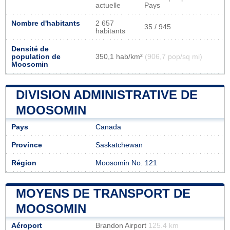
actuelle
Pays
Nombre d'habitants
2 657
35 / 945
habitants
Densité de
population de
350,1 hab/km²
(906,7 pop/sq mi)
Moosomin
DIVISION ADMINISTRATIVE DE
MOOSOMIN
Pays
Canada
Province
Saskatchewan
Région
Moosomin No. 121
MOYENS DE TRANSPORT DE
MOOSOMIN
Aéroport
Brandon Airport
125.4 km