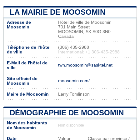
LA MAIRIE DE MOOSOMIN
Adresse de
Hôtel de ville de Moosomin
Moosomin
701 Main Street
MOOSOMIN, SK S0G 3N0
Canada
Téléphone de l'hôtel
(306) 435-2988
de ville
International: +1 306-435-2988
E-Mail de l'hôtel de
twn.moosomin@sasktel.net
ville
Site officiel de
moosomin.com/
Moosomin
Maire de Moosomin
Larry Tomlinson
DÉMOGRAPHIE DE MOOSOMIN
Nom des habitants
Non disponible
de Moosomin
Date
Valeur
Classé par province /