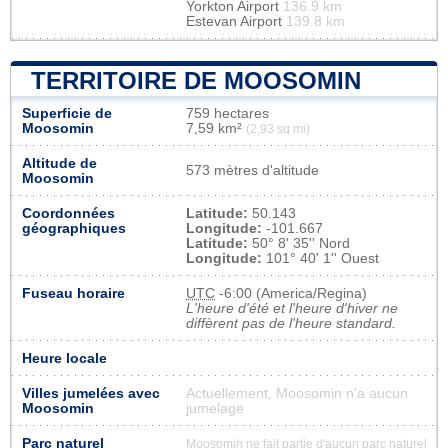
Yorkton Airport
136.9 km
Estevan Airport
139.8 km
TERRITOIRE DE MOOSOMIN
Superficie de
759 hectares
Moosomin
7,59 km²
(2,93 sq mi)
Altitude de
573 mètres d'altitude
Moosomin
Coordonnées
Latitude:
50.143
géographiques
Longitude:
-101.667
Latitude:
50° 8' 35'' Nord
Longitude:
101° 40' 1'' Ouest
Fuseau horaire
UTC
-6:00 (America/Regina)
L'heure d'été et l'heure d'hiver ne
diffèrent pas de l'heure standard.
Heure locale
Villes jumelées avec
Actuellement, Moosomin n'a aucun
Moosomin
jumelage
Parc naturel
Moosomin ne fait partie d'aucun parc naturel