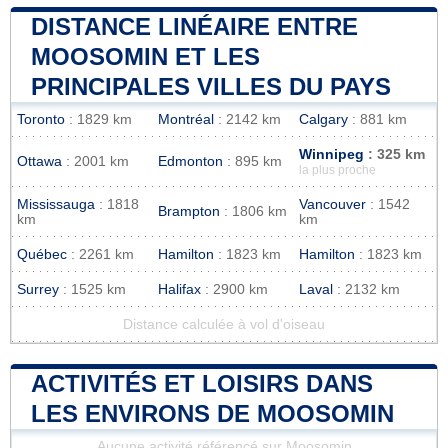
DISTANCE LINÉAIRE ENTRE
MOOSOMIN ET LES
PRINCIPALES VILLES DU PAYS
Toronto
: 1829 km
Montréal
: 2142 km
Calgary
: 881 km
Winnipeg
: 325 km
Ottawa
: 2001 km
Edmonton
: 895 km
la plus proche
Mississauga
: 1818
Vancouver
: 1542
Brampton
: 1806 km
km
km
Québec
: 2261 km
Hamilton
: 1823 km
Hamilton
: 1823 km
Surrey
: 1525 km
Halifax
: 2900 km
Laval
: 2132 km
Distance calculée à vol d'oiseau
ACTIVITÉS ET LOISIRS DANS
LES ENVIRONS DE MOOSOMIN
Aucune activité référencé sur Moosomin