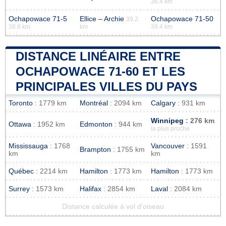
36.4 km
Ochapowace 71-5
Ellice – Archie
Ochapowace 71-50
39.2
38.8 km
km
39.4 km
DISTANCE LINÉAIRE ENTRE
OCHAPOWACE 71-60 ET LES
PRINCIPALES VILLES DU PAYS
Toronto
: 1779 km
Montréal
: 2094 km
Calgary
: 931 km
Winnipeg
: 276 km
Ottawa
: 1952 km
Edmonton
: 944 km
la plus proche
Mississauga
: 1768
Vancouver
: 1591
Brampton
: 1755 km
km
km
Québec
: 2214 km
Hamilton
: 1773 km
Hamilton
: 1773 km
Surrey
: 1573 km
Halifax
: 2854 km
Laval
: 2084 km
Distance calculée à vol d'oiseau