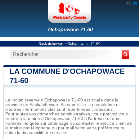
EN
FR
Ochapowace 71-60
Saskatchewan
>
Ochapowace 71-60
LA COMMUNE D'OCHAPOWACE
71-60
La Indian reserve d'Ochapowace 71-60 est située dans la
province de Saskatchewan. Sa superficie, sa population et
d'autres informations clés sont répertoriées ci-dessous.
Pour toutes vos démarches administratives, vous pouvez vous
rendre à la mairie d'Ochapowace 71-60 à l'adresse et aux
horaires indiqués sur cette page ou contacter le service client de
la mairie par téléphone ou par mail selon votre préférence ou
selon la disponibilité du service.