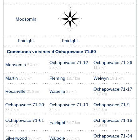
Moosomin
Fairlight
Fairlight
Communes voisines d'Ochapowace 71-60
Ochapowace 71-12
Ochapowace 71-26
Moosomin
5.4 km
9.7 km
11.3 km
Martin
Fleming
Welwyn
15.6 km
18.7 km
19.1 km
Ochapowace 71-17
Rocanville
Wapella
21.8 km
22 km
33.7 km
Ochapowace 71-20
Ochapowace 71-10
Ochapowace 71-9
33.7 km
34 km
34.1 km
Ochapowace 71-61
Ochapowace 71-16
Fairlight
34.7 km
34.2 km
34.9 km
Ochapowace 71-34
Silverwood
Walpole
36.4 km
36.4 km