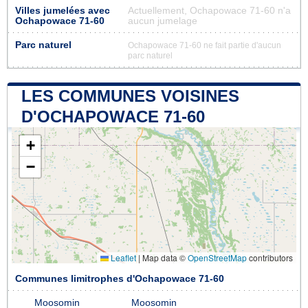
Villes jumelées avec
Actuellement, Ochapowace 71-60 n'a
Ochapowace 71-60
aucun jumelage
Parc naturel
Ochapowace 71-60 ne fait partie d'aucun
parc naturel
LES COMMUNES VOISINES
D'OCHAPOWACE 71-60
+
−
Leaflet
|
Map data ©
OpenStreetMap
contributors
Communes limitrophes d'Ochapowace 71-60
Moosomin
Moosomin