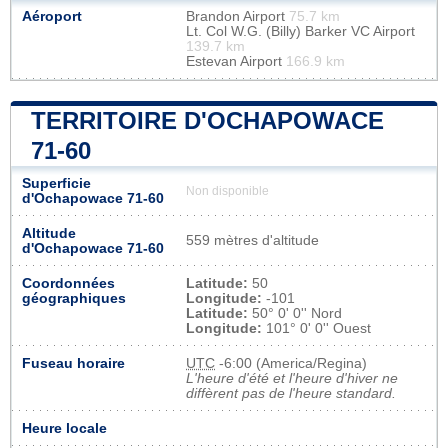
Aéroport
Brandon Airport
75.7 km
Lt. Col W.G. (Billy) Barker VC Airport
139.7 km
Estevan Airport
166.9 km
TERRITOIRE D'OCHAPOWACE
71-60
Superficie
Non disponible
d'Ochapowace 71-60
Altitude
559 mètres d'altitude
d'Ochapowace 71-60
Coordonnées
Latitude:
50
géographiques
Longitude:
-101
Latitude:
50° 0' 0'' Nord
Longitude:
101° 0' 0'' Ouest
Fuseau horaire
UTC
-6:00 (America/Regina)
L'heure d'été et l'heure d'hiver ne
diffèrent pas de l'heure standard.
Heure locale