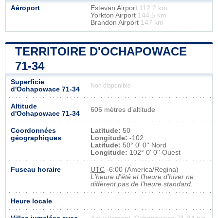
Aéroport
Estevan Airport
112.2 km
Yorkton Airport
144.5 km
Brandon Airport
147 km
TERRITOIRE D'OCHAPOWACE
71-34
Superficie
Non disponible
d'Ochapowace 71-34
Altitude
606 mètres d'altitude
d'Ochapowace 71-34
Coordonnées
Latitude:
50
géographiques
Longitude:
-102
Latitude:
50° 0' 0'' Nord
Longitude:
102° 0' 0'' Ouest
Fuseau horaire
UTC
-6:00 (America/Regina)
L'heure d'été et l'heure d'hiver ne
diffèrent pas de l'heure standard.
Heure locale