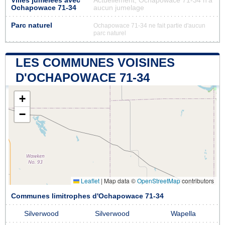
Villes jumelées avec
Actuellement, Ochapowace 71-34 n'a
Ochapowace 71-34
aucun jumelage
Parc naturel
Ochapowace 71-34 ne fait partie d'aucun
parc naturel
LES COMMUNES VOISINES
D'OCHAPOWACE 71-34
+
−
Leaflet
|
Map data ©
OpenStreetMap
contributors
Communes limitrophes d'Ochapowace 71-34
Silverwood
Silverwood
Wapella