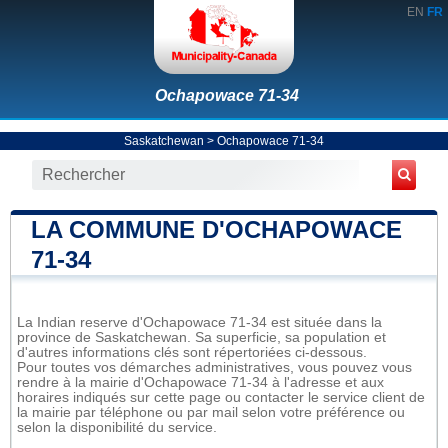
EN
FR
Ochapowace 71-34
Saskatchewan
>
Ochapowace 71-34
LA COMMUNE D'OCHAPOWACE
71-34
La Indian reserve d'Ochapowace 71-34 est située dans la
province de Saskatchewan. Sa superficie, sa population et
d'autres informations clés sont répertoriées ci-dessous.
Pour toutes vos démarches administratives, vous pouvez vous
rendre à la mairie d'Ochapowace 71-34 à l'adresse et aux
horaires indiqués sur cette page ou contacter le service client de
la mairie par téléphone ou par mail selon votre préférence ou
selon la disponibilité du service.