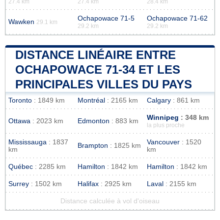
27.4 km
27.4 km
28.4 km
Ochapowace 71-5
Ochapowace 71-62
Wawken
29.1 km
29.2 km
29.2 km
DISTANCE LINÉAIRE ENTRE
OCHAPOWACE 71-34 ET LES
PRINCIPALES VILLES DU PAYS
Toronto
: 1849 km
Montréal
: 2165 km
Calgary
: 861 km
Winnipeg
: 348 km
Ottawa
: 2023 km
Edmonton
: 883 km
la plus proche
Mississauga
: 1837
Vancouver
: 1520
Brampton
: 1825 km
km
km
Québec
: 2285 km
Hamilton
: 1842 km
Hamilton
: 1842 km
Surrey
: 1502 km
Halifax
: 2925 km
Laval
: 2155 km
Distance calculée à vol d'oiseau