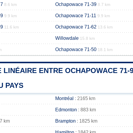
37
Ochapowace 71-39
8.6 km
8.7 km
59
Ochapowace 71-11
9.9 km
9.9 km
49
Ochapowace 71-62
11.6 km
13.6 km
Willowdale
15.8 km
Ochapowace 71-50
m
18.1 km
 LINÉAIRE ENTRE OCHAPOWACE 71-9
U PAYS
Montréal
: 2165 km
Edmonton
: 883 km
37 km
Brampton
: 1825 km
Hamilton
: 1842 km