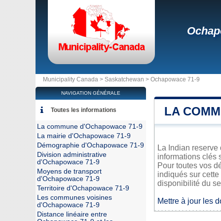
Ochap
Municipality Canada >
Saskatchewan
>
Ochapowace 71-9
NAVIGATION GÉNÉRALE
LA COMM
Toutes les informations
La commune d'Ochapowace 71-9
La mairie d'Ochapowace 71-9
Démographie d'Ochapowace 71-9
La Indian reserve
Division administrative
informations clés 
d'Ochapowace 71-9
Pour toutes vos d
Moyens de transport
indiqués sur cette
d'Ochapowace 71-9
disponibilité du se
Territoire d'Ochapowace 71-9
Les communes voisines
Mettre à jour les 
d'Ochapowace 71-9
Distance linéaire entre