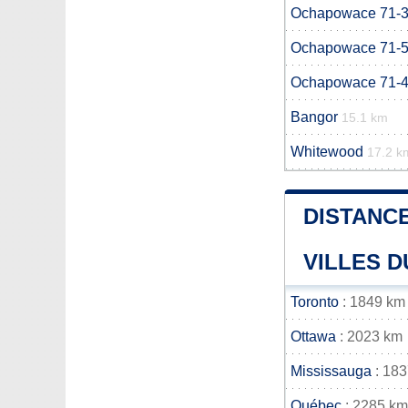
Ochapowace 71-
Ochapowace 71-
Ochapowace 71-
Bangor
15.1 km
Whitewood
17.2 k
DISTANCE
VILLES D
Toronto
: 1849 km
Ottawa
: 2023 km
Mississauga
: 18
Québec
: 2285 km