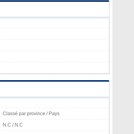
Classé par province / Pays
N.C / N.C