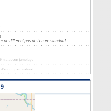
t
)
ver ne diffèrent pas de l'heure standard.
9 n'a aucun jumelage
 d'aucun parc naturel
-9