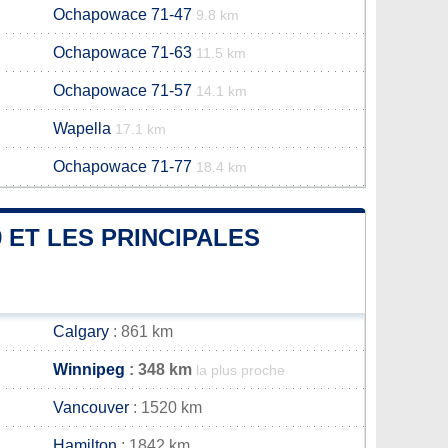
Ochapowace 71-47
9.8 km
Ochapowace 71-63
11.5 km
Ochapowace 71-57
14.1 km
Wapella
17.1 km
Ochapowace 71-77
18.4 km
 ET LES PRINCIPALES
Calgary
: 861 km
Winnipeg
: 348 km
la plus proche
Vancouver
: 1520 km
Hamilton
: 1842 km