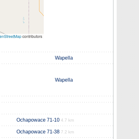
enStreetMap
contributors
Wapella
Wapella
Ochapowace 71-10
4.7 km
Ochapowace 71-38
7.2 km