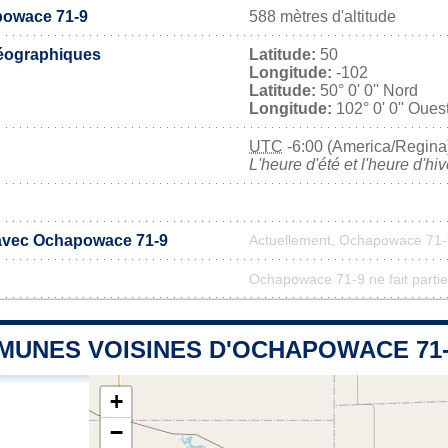
powace 71-9
588 mètres d'altitude
éographiques
Latitude:
50
Longitude:
-102
Latitude:
50° 0' 0'' Nord
Longitude:
102° 0' 0'' Oues
UTC
-6:00 (America/Regina
L'heure d'été et l'heure d'hi
 avec Ochapowace 71-9
Actuellement, Ochapowace 71-
Ochapowace 71-9 ne fait partie
MUNES VOISINES D'OCHAPOWACE 71
+
−