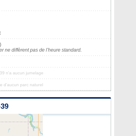
t
)
ver ne diffèrent pas de l'heure standard.
39 n'a aucun jumelage
e d'aucun parc naturel
39