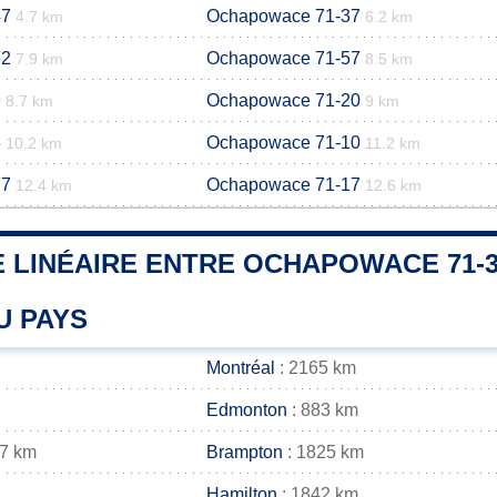
47
Ochapowace 71-37
4.7 km
6.2 km
62
Ochapowace 71-57
7.9 km
8.5 km
9
Ochapowace 71-20
8.7 km
9 km
6
Ochapowace 71-10
10.2 km
11.2 km
77
Ochapowace 71-17
12.4 km
12.6 km
 LINÉAIRE ENTRE OCHAPOWACE 71-3
U PAYS
Montréal
: 2165 km
Edmonton
: 883 km
37 km
Brampton
: 1825 km
Hamilton
: 1842 km