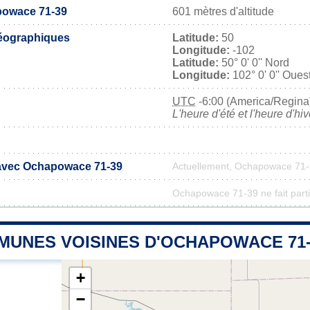
powace 71-39
601 mètres d'altitude
éographiques
Latitude:
50
Longitude:
-102
Latitude:
50° 0' 0'' Nord
Longitude:
102° 0' 0'' Oues
UTC
-6:00 (America/Regina
L'heure d'été et l'heure d'hi
 avec Ochapowace 71-39
Actuellement, Ochapowace 71-
Ochapowace 71-39 ne fait parti
MUNES VOISINES D'OCHAPOWACE 71-
+
−