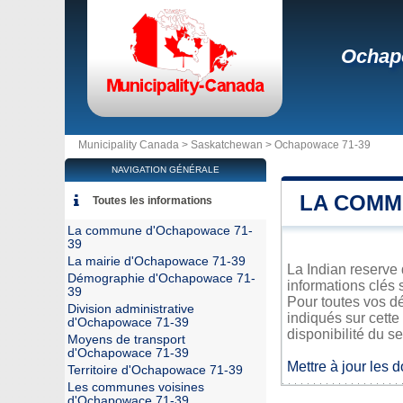
Ochap
Municipality Canada >
Saskatchewan
>
Ochapowace 71-39
NAVIGATION GÉNÉRALE
LA COMM
Toutes les informations
La commune d'Ochapowace 71-
39
La mairie d'Ochapowace 71-39
La Indian reserve
Démographie d'Ochapowace 71-
informations clés 
39
Pour toutes vos d
Division administrative
indiqués sur cette
d'Ochapowace 71-39
disponibilité du se
Moyens de transport
d'Ochapowace 71-39
Mettre à jour les 
Territoire d'Ochapowace 71-39
Les communes voisines
d'Ochapowace 71-39