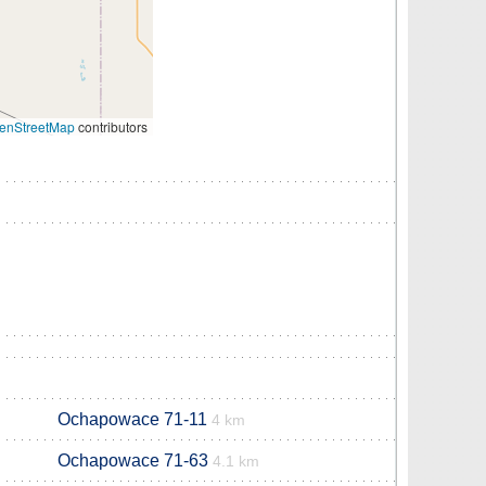
enStreetMap
contributors
Ochapowace 71-11
4 km
Ochapowace 71-63
4.1 km