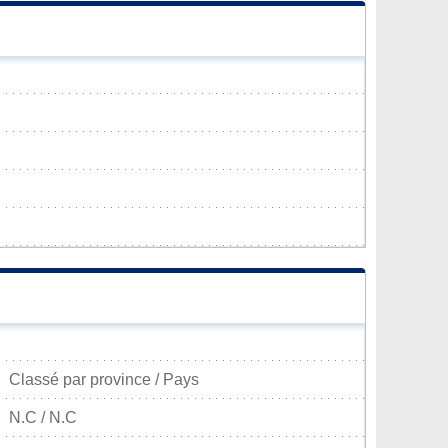
Classé par province / Pays
N.C / N.C