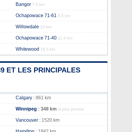
Bangor
7.5 km
Ochapowace 71-61
8.5 km
Willowdale
10 km
Ochapowace 71-40
11.4 km
Whitewood
18.3 km
9 ET LES PRINCIPALES
Calgary
: 861 km
Winnipeg
: 348 km
la plus proche
Vancouver
: 1520 km
Hamilton
: 1842 km