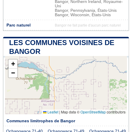
Bangor, Northern Ireland, Royaume-
Uni
Bangor, Pennsylvania, États-Unis
Bangor, Wisconsin, États-Unis
Parc naturel
Bangor ne fait partie d'aucun parc naturel
LES COMMUNES VOISINES DE
BANGOR
+
−
Leaflet
|
Map data ©
OpenStreetMap
contributors
Communes limitrophes de Bangor
Ochapowace 71-40
Ochapowace 71-49
Ochapowace 71-49