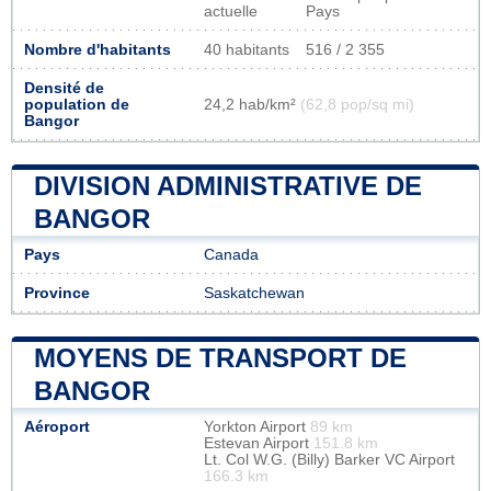
actuelle
Pays
Nombre d'habitants
40 habitants
516 / 2 355
Densité de
population de
24,2 hab/km²
(62,8 pop/sq mi)
Bangor
DIVISION ADMINISTRATIVE DE
BANGOR
Pays
Canada
Province
Saskatchewan
MOYENS DE TRANSPORT DE
BANGOR
Aéroport
Yorkton Airport
89 km
Estevan Airport
151.8 km
Lt. Col W.G. (Billy) Barker VC Airport
166.3 km