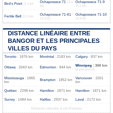
Ochapowace 71
Ochapowace 71-9
13.4
Bird's Point
11.3 km
km
15.1 km
Ochapowace 71-61
Ochapowace 71-10
Fertile Belt
15.2 km
15.4 km
15.6 km
DISTANCE LINÉAIRE ENTRE
BANGOR ET LES PRINCIPALES
VILLES DU PAYS
Toronto
: 1876 km
Montréal
: 2183 km
Calgary
: 837 km
Winnipeg
: 366 km
Ottawa
: 2043 km
Edmonton
: 844 km
la plus proche
Mississauga
: 1865
Vancouver
: 1501
Brampton
: 1852 km
km
km
Québec
: 2298 km
Hamilton
: 1871 km
Hamilton
: 1871 km
Surrey
: 1484 km
Halifax
: 2937 km
Laval
: 2172 km
Distance calculée à vol d'oiseau