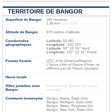
TERRITOIRE DE BANGOR
Superficie de Bangor
165 hectares
1,65 km²
(0,64 sq mi)
Altitude de Bangor
579 mètres d'altitude
Coordonnées
Latitude:
50.482
géographiques
Longitude:
-102.203
Latitude:
50° 28' 55'' Nord
Longitude:
102° 12' 11'' Ouest
Fuseau horaire
UTC
-6:00 (America/Regina)
L'heure d'été et l'heure d'hiver ne
diffèrent pas de l'heure standard.
Heure locale
Villes jumelées avec
Actuellement, Bangor n'a aucun
Bangor
jumelage
Commune homonyme
Bangor, Maine, États-Unis
Bangor, Michigan, États-Unis
Bangor, Wales, Royaume-Uni
Bangor, New York, États-Unis