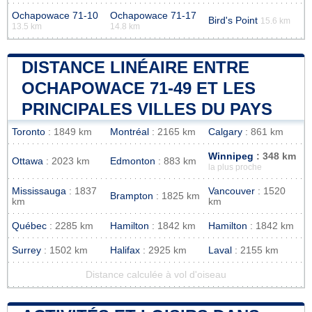
Ochapowace 71-10
Ochapowace 71-17
Bird's Point
15.6 km
13.5 km
14.8 km
DISTANCE LINÉAIRE ENTRE
OCHAPOWACE 71-49 ET LES
PRINCIPALES VILLES DU PAYS
Toronto
: 1849 km
Montréal
: 2165 km
Calgary
: 861 km
Winnipeg
: 348 km
Ottawa
: 2023 km
Edmonton
: 883 km
la plus proche
Mississauga
: 1837
Vancouver
: 1520
Brampton
: 1825 km
km
km
Québec
: 2285 km
Hamilton
: 1842 km
Hamilton
: 1842 km
Surrey
: 1502 km
Halifax
: 2925 km
Laval
: 2155 km
Distance calculée à vol d'oiseau