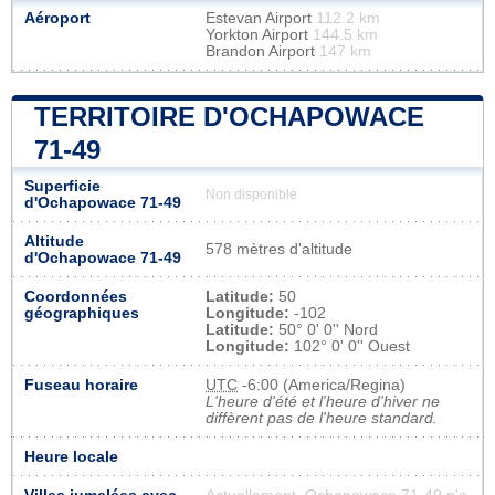
Aéroport
Estevan Airport
112.2 km
Yorkton Airport
144.5 km
Brandon Airport
147 km
TERRITOIRE D'OCHAPOWACE
71-49
Superficie
Non disponible
d'Ochapowace 71-49
Altitude
578 mètres d'altitude
d'Ochapowace 71-49
Coordonnées
Latitude:
50
géographiques
Longitude:
-102
Latitude:
50° 0' 0'' Nord
Longitude:
102° 0' 0'' Ouest
Fuseau horaire
UTC
-6:00 (America/Regina)
L'heure d'été et l'heure d'hiver ne
diffèrent pas de l'heure standard.
Heure locale