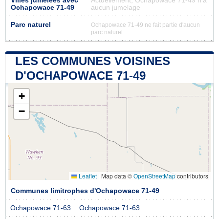
Villes jumelées avec
Actuellement, Ochapowace 71-49 n'a
Ochapowace 71-49
aucun jumelage
Parc naturel
Ochapowace 71-49 ne fait partie d'aucun
parc naturel
LES COMMUNES VOISINES
D'OCHAPOWACE 71-49
+
−
Leaflet
|
Map data ©
OpenStreetMap
contributors
Communes limitrophes d'Ochapowace 71-49
Ochapowace 71-63
Ochapowace 71-63