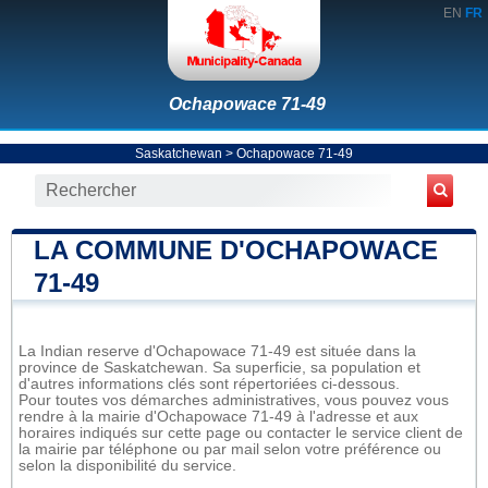
EN
FR
Ochapowace 71-49
Saskatchewan
>
Ochapowace 71-49
LA COMMUNE D'OCHAPOWACE
71-49
La Indian reserve d'Ochapowace 71-49 est située dans la
province de Saskatchewan. Sa superficie, sa population et
d'autres informations clés sont répertoriées ci-dessous.
Pour toutes vos démarches administratives, vous pouvez vous
rendre à la mairie d'Ochapowace 71-49 à l'adresse et aux
horaires indiqués sur cette page ou contacter le service client de
la mairie par téléphone ou par mail selon votre préférence ou
selon la disponibilité du service.