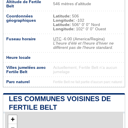
Altitude de Fertile
546 mètres d'altitude
Belt
Coordonnées
Latitude:
506
géographiques
Longitude:
-102
Latitude:
506° 0' 0'' Nord
Longitude:
102° 0' 0'' Ouest
Fuseau horaire
UTC
-6:00 (America/Regina)
L'heure d'été et l'heure d'hiver ne
diffèrent pas de l'heure standard.
Heure locale
Villes jumelées avec
Actuellement, Fertile Belt n'a aucun
Fertile Belt
jumelage
Parc naturel
Fertile Belt ne fait partie d'aucun parc naturel
LES COMMUNES VOISINES DE
FERTILE BELT
+