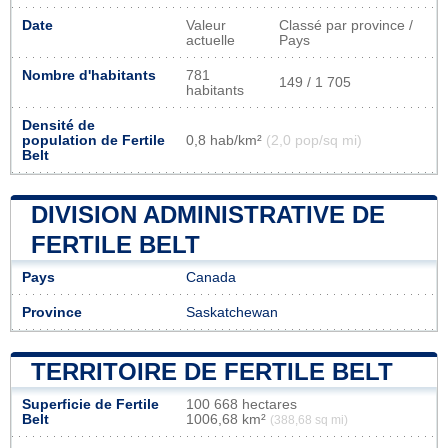
Date
Valeur
Classé par province /
actuelle
Pays
Nombre d'habitants
781
149 / 1 705
habitants
Densité de
population de Fertile
0,8 hab/km²
(2,0 pop/sq mi)
Belt
DIVISION ADMINISTRATIVE DE
FERTILE BELT
Pays
Canada
Province
Saskatchewan
TERRITOIRE DE FERTILE BELT
Superficie de Fertile
100 668 hectares
Belt
1006,68 km²
(388,68 sq mi)