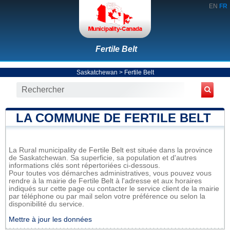
EN
FR
Fertile Belt
Saskatchewan
>
Fertile Belt
LA COMMUNE DE FERTILE BELT
La Rural municipality de Fertile Belt est située dans la province
de Saskatchewan. Sa superficie, sa population et d'autres
informations clés sont répertoriées ci-dessous.
Pour toutes vos démarches administratives, vous pouvez vous
rendre à la mairie de Fertile Belt à l'adresse et aux horaires
indiqués sur cette page ou contacter le service client de la mairie
par téléphone ou par mail selon votre préférence ou selon la
disponibilité du service.
Mettre à jour les données