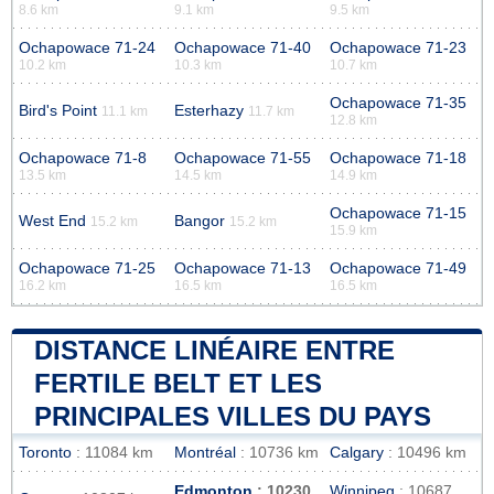
8.6 km
9.1 km
9.5 km
Ochapowace 71-24
Ochapowace 71-40
Ochapowace 71-23
10.2 km
10.3 km
10.7 km
Ochapowace 71-35
Bird's Point
Esterhazy
11.1 km
11.7 km
12.8 km
Ochapowace 71-8
Ochapowace 71-55
Ochapowace 71-18
13.5 km
14.5 km
14.9 km
Ochapowace 71-15
West End
Bangor
15.2 km
15.2 km
15.9 km
Ochapowace 71-25
Ochapowace 71-13
Ochapowace 71-49
16.2 km
16.5 km
16.5 km
DISTANCE LINÉAIRE ENTRE
FERTILE BELT ET LES
PRINCIPALES VILLES DU PAYS
Toronto
: 11084 km
Montréal
: 10736 km
Calgary
: 10496 km
Edmonton
: 10230
Winnipeg
: 10687