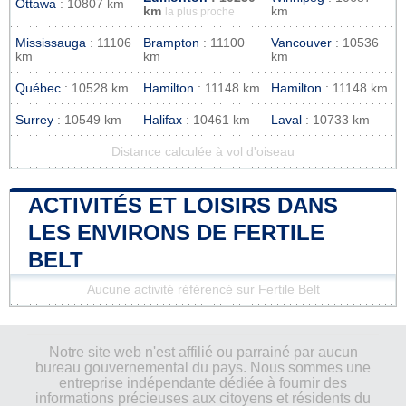
Ottawa
: 10807 km
km
km
la plus proche
Mississauga
: 11106
Brampton
: 11100
Vancouver
: 10536
km
km
km
Québec
: 10528 km
Hamilton
: 11148 km
Hamilton
: 11148 km
Surrey
: 10549 km
Halifax
: 10461 km
Laval
: 10733 km
Distance calculée à vol d'oiseau
ACTIVITÉS ET LOISIRS DANS
LES ENVIRONS DE FERTILE
BELT
Aucune activité référencé sur Fertile Belt
Notre site web n'est affilié ou parrainé par aucun
bureau gouvernemental du pays. Nous sommes une
entreprise indépendante dédiée à fournir des
informations précieuses aux citoyens et résidents du