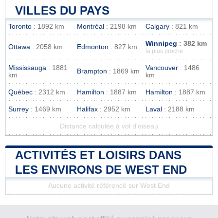
VILLES DU PAYS
Toronto
: 1892 km
Montréal
: 2198 km
Calgary
: 821 km
Winnipeg
: 382 km
Ottawa
: 2058 km
Edmonton
: 827 km
la plus proche
Mississauga
: 1881
Vancouver
: 1486
Brampton
: 1869 km
km
km
Québec
: 2312 km
Hamilton
: 1887 km
Hamilton
: 1887 km
Surrey
: 1469 km
Halifax
: 2952 km
Laval
: 2188 km
Distance calculée à vol d'oiseau
ACTIVITÉS ET LOISIRS DANS
LES ENVIRONS DE WEST END
Aucune activité référencé sur West End