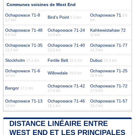
Communes voisines de West End
Ochapowace 71-8
Ochapowace 71
8.6
Bird's Point
6.2 km
1.7 km
km
Ochapowace 71-48
Ochapowace 71-24
Kahkewistahaw 72
9.6 km
10.9 km
11 km
Ochapowace 71-35
Ochapowace 71-40
Ochapowace 71-77
13.3 km
13.5 km
14.3 km
Stockholm
Fertile Belt
Dubuc
15.1 km
15.2 km
15.4 km
Ochapowace 71-6
Ochapowace 71-25
Willowdale
16.6 km
16 km
16.6 km
Ochapowace 71-42
Ochapowace 71-72
Bangor
17.1 km
17.4 km
17.9 km
Ochapowace 71-13
Ochapowace 71-46
Ochapowace 71-57
18 km
18.1 km
18.2 km
DISTANCE LINÉAIRE ENTRE
WEST END ET LES PRINCIPALES