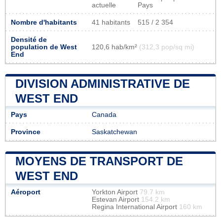
actuelle
Pays
Nombre d'habitants
41 habitants
515 / 2 354
Densité de
population de West
120,6 hab/km²
(312,3 pop/sq mi)
End
DIVISION ADMINISTRATIVE DE
WEST END
Pays
Canada
Province
Saskatchewan
MOYENS DE TRANSPORT DE
WEST END
Aéroport
Yorkton Airport
79.7 km
Estevan Airport
154.2 km
Regina International Airport
160 km