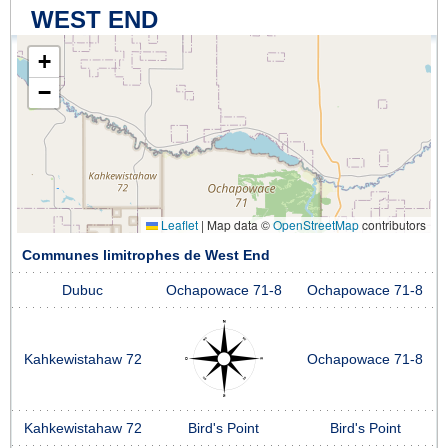
WEST END
+
−
Leaflet
|
Map data ©
OpenStreetMap
contributors
Communes limitrophes de West End
Dubuc
Ochapowace 71-8
Ochapowace 71-8
Kahkewistahaw 72
Ochapowace 71-8
Kahkewistahaw 72
Bird's Point
Bird's Point