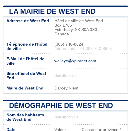
LA MAIRIE DE WEST END
Adresse de West End
Hôtel de ville de West End
Box 1765
Esterhazy, SK S0A 0X0
Canada
Téléphone de l'hôtel
(306) 740-8624
de ville
International: +1 306-740-8624
E-Mail de l'hôtel de
walleye@xplornet.com
ville
Site officiel de West
Non disponible
End
Maire de West End
Darcey Niemi
DÉMOGRAPHIE DE WEST END
Nom des habitants
Non disponible
de West End
Date
Valeur
Classé par province /