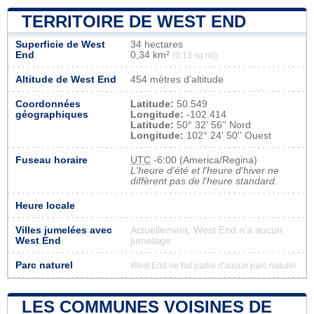
TERRITOIRE DE WEST END
Superficie de West
34 hectares
End
0,34 km²
(0,13 sq mi)
Altitude de West End
454 mètres d'altitude
Coordonnées
Latitude:
50.549
géographiques
Longitude:
-102.414
Latitude:
50° 32' 56'' Nord
Longitude:
102° 24' 50'' Ouest
Fuseau horaire
UTC
-6:00 (America/Regina)
L'heure d'été et l'heure d'hiver ne
diffèrent pas de l'heure standard.
Heure locale
Villes jumelées avec
Actuellement, West End n'a aucun
West End
jumelage
Parc naturel
West End ne fait partie d'aucun parc naturel
LES COMMUNES VOISINES DE