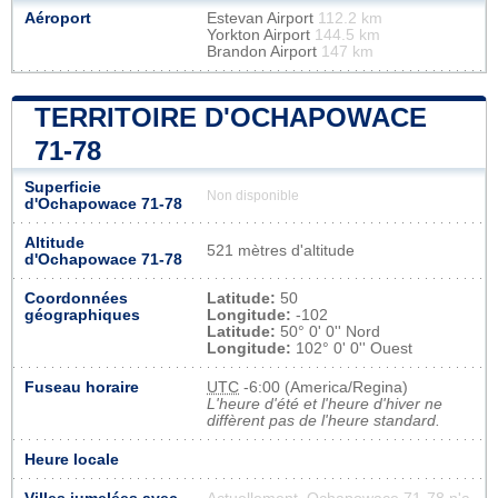
Aéroport
Estevan Airport
112.2 km
Yorkton Airport
144.5 km
Brandon Airport
147 km
TERRITOIRE D'OCHAPOWACE
71-78
Superficie
Non disponible
d'Ochapowace 71-78
Altitude
521 mètres d'altitude
d'Ochapowace 71-78
Coordonnées
Latitude:
50
géographiques
Longitude:
-102
Latitude:
50° 0' 0'' Nord
Longitude:
102° 0' 0'' Ouest
Fuseau horaire
UTC
-6:00 (America/Regina)
L'heure d'été et l'heure d'hiver ne
diffèrent pas de l'heure standard.
Heure locale