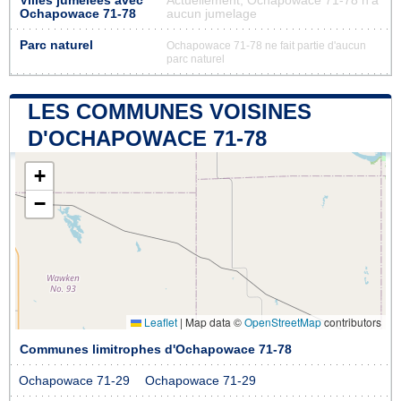
Villes jumelées avec
Actuellement, Ochapowace 71-78 n'a
Ochapowace 71-78
aucun jumelage
Parc naturel
Ochapowace 71-78 ne fait partie d'aucun
parc naturel
LES COMMUNES VOISINES
D'OCHAPOWACE 71-78
+
−
Leaflet
|
Map data ©
OpenStreetMap
contributors
Communes limitrophes d'Ochapowace 71-78
Ochapowace 71-29
Ochapowace 71-29