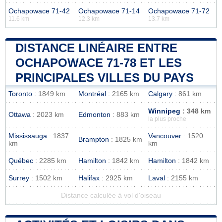
Ochapowace 71-42
Ochapowace 71-14
Ochapowace 71-72
11.6 km
12.3 km
13.7 km
DISTANCE LINÉAIRE ENTRE
OCHAPOWACE 71-78 ET LES
PRINCIPALES VILLES DU PAYS
Toronto
: 1849 km
Montréal
: 2165 km
Calgary
: 861 km
Winnipeg
: 348 km
Ottawa
: 2023 km
Edmonton
: 883 km
la plus proche
Mississauga
: 1837
Vancouver
: 1520
Brampton
: 1825 km
km
km
Québec
: 2285 km
Hamilton
: 1842 km
Hamilton
: 1842 km
Surrey
: 1502 km
Halifax
: 2925 km
Laval
: 2155 km
Distance calculée à vol d'oiseau