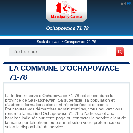
EN
FR
Ochapowace 71-78
Saskatchewan
>
Ochapowace 71-78
LA COMMUNE D'OCHAPOWACE
71-78
La Indian reserve d'Ochapowace 71-78 est située dans la
province de Saskatchewan. Sa superficie, sa population et
d'autres informations clés sont répertoriées ci-dessous.
Pour toutes vos démarches administratives, vous pouvez vous
rendre à la mairie d'Ochapowace 71-78 à l'adresse et aux
horaires indiqués sur cette page ou contacter le service client de
la mairie par téléphone ou par mail selon votre préférence ou
selon la disponibilité du service.