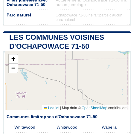
Villes jumelées avec
Actuellement, Ochapowace 71-50 n'a
Ochapowace 71-50
aucun jumelage
Parc naturel
Ochapowace 71-50 ne fait partie d'aucun
parc naturel
LES COMMUNES VOISINES
D'OCHAPOWACE 71-50
+
−
Leaflet
|
Map data ©
OpenStreetMap
contributors
Communes limitrophes d'Ochapowace 71-50
Whitewood
Whitewood
Wapella