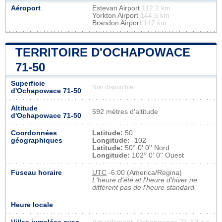
Aéroport
Estevan Airport
112.2 km
Yorkton Airport
144.5 km
Brandon Airport
147 km
TERRITOIRE D'OCHAPOWACE
71-50
Superficie
Non disponible
d'Ochapowace 71-50
Altitude
592 mètres d'altitude
d'Ochapowace 71-50
Coordonnées
Latitude:
50
géographiques
Longitude:
-102
Latitude:
50° 0' 0'' Nord
Longitude:
102° 0' 0'' Ouest
Fuseau horaire
UTC
-6:00 (America/Regina)
L'heure d'été et l'heure d'hiver ne
diffèrent pas de l'heure standard.
Heure locale