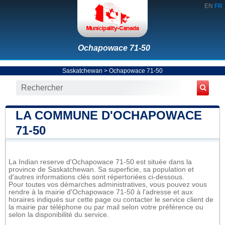
EN
FR
Ochapowace 71-50
Saskatchewan
>
Ochapowace 71-50
LA COMMUNE D'OCHAPOWACE
71-50
La Indian reserve d'Ochapowace 71-50 est située dans la
province de Saskatchewan. Sa superficie, sa population et
d'autres informations clés sont répertoriées ci-dessous.
Pour toutes vos démarches administratives, vous pouvez vous
rendre à la mairie d'Ochapowace 71-50 à l'adresse et aux
horaires indiqués sur cette page ou contacter le service client de
la mairie par téléphone ou par mail selon votre préférence ou
selon la disponibilité du service.