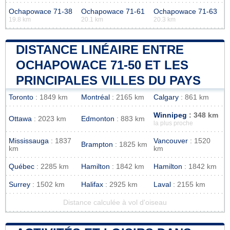
Ochapowace 71-38
Ochapowace 71-61
Ochapowace 71-63
19.8 km
20.1 km
20.3 km
DISTANCE LINÉAIRE ENTRE
OCHAPOWACE 71-50 ET LES
PRINCIPALES VILLES DU PAYS
Toronto
: 1849 km
Montréal
: 2165 km
Calgary
: 861 km
Winnipeg
: 348 km
Ottawa
: 2023 km
Edmonton
: 883 km
la plus proche
Mississauga
: 1837
Vancouver
: 1520
Brampton
: 1825 km
km
km
Québec
: 2285 km
Hamilton
: 1842 km
Hamilton
: 1842 km
Surrey
: 1502 km
Halifax
: 2925 km
Laval
: 2155 km
Distance calculée à vol d'oiseau