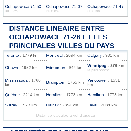
Ochapowace 71-50
Ochapowace 71-37
Ochapowace 71-47
30.1 km
30.8 km
30.8 km
DISTANCE LINÉAIRE ENTRE
OCHAPOWACE 71-26 ET LES
PRINCIPALES VILLES DU PAYS
Toronto
: 1779 km
Montréal
: 2094 km
Calgary
: 931 km
Winnipeg
: 276 km
Ottawa
: 1952 km
Edmonton
: 944 km
la plus proche
Mississauga
: 1768
Vancouver
: 1591
Brampton
: 1755 km
km
km
Québec
: 2214 km
Hamilton
: 1773 km
Hamilton
: 1773 km
Surrey
: 1573 km
Halifax
: 2854 km
Laval
: 2084 km
Distance calculée à vol d'oiseau