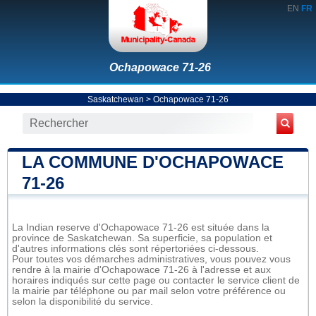
EN
FR
Ochapowace 71-26
Saskatchewan
>
Ochapowace 71-26
LA COMMUNE D'OCHAPOWACE
71-26
La Indian reserve d'Ochapowace 71-26 est située dans la
province de Saskatchewan. Sa superficie, sa population et
d'autres informations clés sont répertoriées ci-dessous.
Pour toutes vos démarches administratives, vous pouvez vous
rendre à la mairie d'Ochapowace 71-26 à l'adresse et aux
horaires indiqués sur cette page ou contacter le service client de
la mairie par téléphone ou par mail selon votre préférence ou
selon la disponibilité du service.