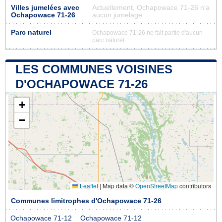
Villes jumelées avec
Actuellement, Ochapowace 71-26 n'a
Ochapowace 71-26
aucun jumelage
Parc naturel
Ochapowace 71-26 ne fait partie d'aucun
parc naturel
LES COMMUNES VOISINES
D'OCHAPOWACE 71-26
+
−
Leaflet
|
Map data ©
OpenStreetMap
contributors
Communes limitrophes d'Ochapowace 71-26
Ochapowace 71-12
Ochapowace 71-12