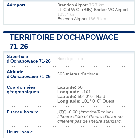
Aéroport
Brandon Airport
75.7 km
Lt. Col W.G. (Billy) Barker VC Airport
139.7 km
Estevan Airport
166.9 km
TERRITOIRE D'OCHAPOWACE
71-26
Superficie
Non disponible
d'Ochapowace 71-26
Altitude
565 mètres d'altitude
d'Ochapowace 71-26
Coordonnées
Latitude:
50
géographiques
Longitude:
-101
Latitude:
50° 0' 0'' Nord
Longitude:
101° 0' 0'' Ouest
Fuseau horaire
UTC
-6:00 (America/Regina)
L'heure d'été et l'heure d'hiver ne
diffèrent pas de l'heure standard.
Heure locale