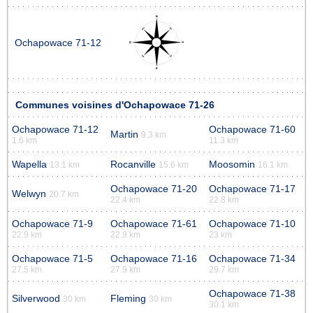
Ochapowace 71-12
Communes voisines d'Ochapowace 71-26
Ochapowace 71-12
Ochapowace 71-60
Martin
9.3 km
1.6 km
11.3 km
Wapella
Rocanville
Moosomin
13.1 km
15.6 km
16.1 km
Ochapowace 71-20
Ochapowace 71-17
Welwyn
20.7 km
22.4 km
22.8 km
Ochapowace 71-9
Ochapowace 71-61
Ochapowace 71-10
22.9 km
22.9 km
23 km
Ochapowace 71-5
Ochapowace 71-16
Ochapowace 71-34
27.5 km
27.9 km
29.7 km
Ochapowace 71-38
Silverwood
Fleming
30 km
30 km
30.1 km