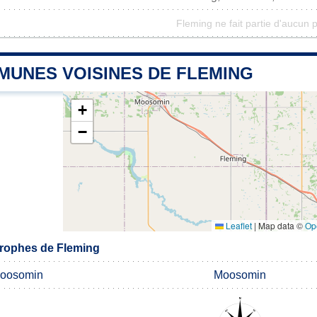
Fleming ne fait partie d'aucun 
MUNES VOISINES DE FLEMING
+
−
Leaflet
|
Map data ©
Op
rophes de Fleming
oosomin
Moosomin