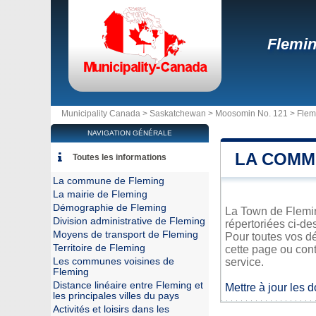
Flemi
Municipality Canada >
Saskatchewan
>
Moosomin No. 121
>
Flem
NAVIGATION GÉNÉRALE
LA COMM
Toutes les informations
La commune de Fleming
La mairie de Fleming
Démographie de Fleming
La Town de Fleming
Division administrative de Fleming
répertoriées ci-de
Moyens de transport de Fleming
Pour toutes vos d
Territoire de Fleming
cette page ou cont
Les communes voisines de
service.
Fleming
Distance linéaire entre Fleming et
Mettre à jour les 
les principales villes du pays
Activités et loisirs dans les