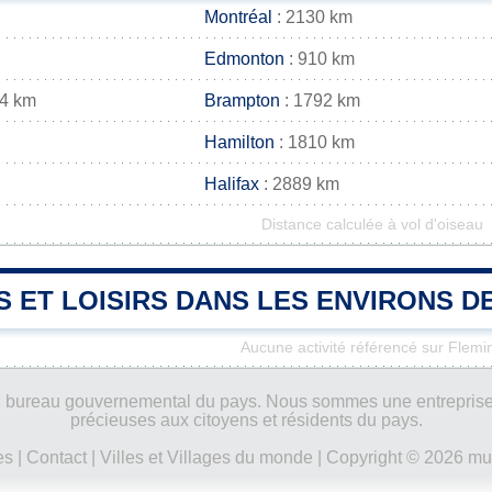
Montréal
: 2130 km
Edmonton
: 910 km
04 km
Brampton
: 1792 km
Hamilton
: 1810 km
Halifax
: 2889 km
Distance calculée à vol d'oiseau
S ET LOISIRS DANS LES ENVIRONS D
Aucune activité référencé sur Flemi
ucun bureau gouvernemental du pays. Nous sommes une entreprise
précieuses aux citoyens et résidents du pays.
es
|
Contact
|
Villes et Villages du monde
| Copyright © 2026 mun