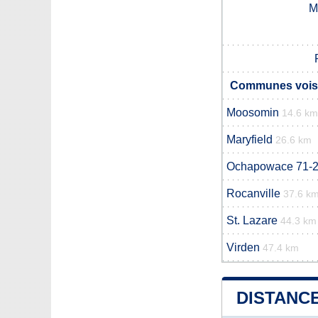
M
Communes voisi
Moosomin
14.6 km
Maryfield
26.6 km
Ochapowace 71-
Rocanville
37.6 k
St. Lazare
44.3 km
Virden
47.4 km
DISTANCE