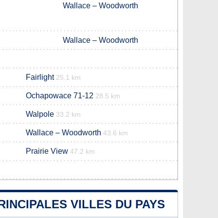
Wallace – Woodworth
Wallace – Woodworth
Fairlight
25.1 km
Ochapowace 71-12
28.5 km
Walpole
33.2 km
Wallace – Woodworth
43.6 km
Prairie View
47.2 km
RINCIPALES VILLES DU PAYS