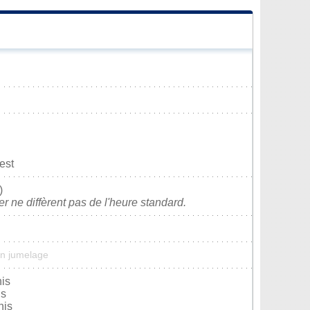
est
)
ver ne diffèrent pas de l'heure standard.
un jumelage
nis
is
nis