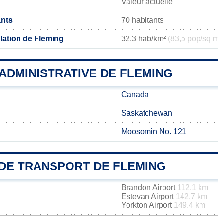
Valeur actuelle
ants
70 habitants
lation de Fleming
32,3 hab/km²
(83,5 pop/sq m
 ADMINISTRATIVE DE FLEMING
Canada
Saskatchewan
Moosomin No. 121
DE TRANSPORT DE FLEMING
Brandon Airport
112.1 km
Estevan Airport
142.7 km
Yorkton Airport
149.4 km