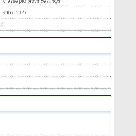
Classé par province / Pays
496 / 2 327
i)