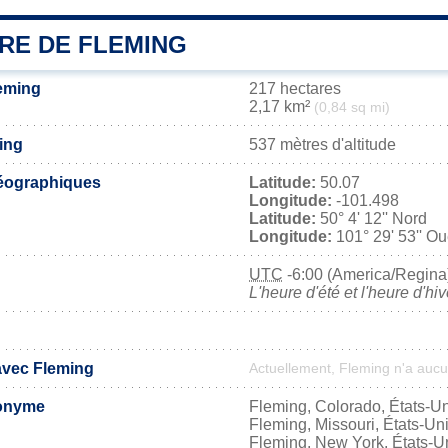
IRE DE FLEMING
leming
217 hectares
2,17 km²
(0,84 sq mi)
ing
537 mètres d'altitude
éographiques
Latitude:
50.07
Longitude:
-101.498
Latitude:
50° 4' 12'' Nord
Longitude:
101° 29' 53'' Ou
UTC
-6:00 (America/Regina
L'heure d'été et l'heure d'hi
 avec Fleming
Actuellement, Fleming n'a auc
onyme
Fleming, Colorado, États-U
Fleming, Missouri, États-Un
Fleming, New York, États-U