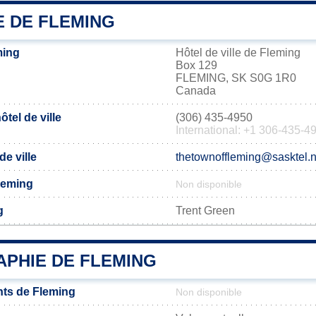
E DE FLEMING
ming
Hôtel de ville de Fleming
Box 129
FLEMING, SK S0G 1R0
Canada
tel de ville
(306) 435-4950
International: +1 306-435-4
de ville
thetownoffleming@sasktel.n
Fleming
Non disponible
g
Trent Green
PHIE DE FLEMING
ts de Fleming
Non disponible