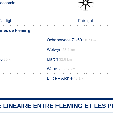
oosomin
Fairlight
Fairlight
nes de Fleming
Ochapowace 71-60
18.7 km
Welwyn
28.4 km
26
Martin
30 km
32.8 km
Wapella
m
39.7 km
Ellice – Archie
45.1 km
 LINÉAIRE ENTRE FLEMING ET LES P