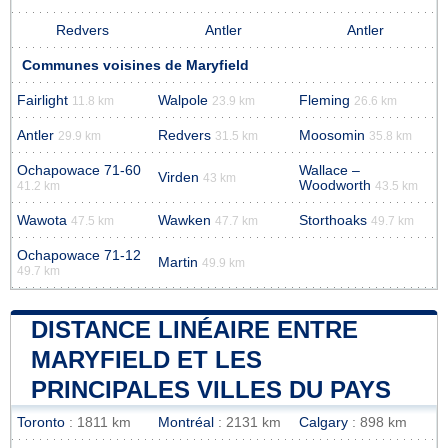
Redvers
Antler
Antler
Communes voisines de Maryfield
Fairlight
Walpole
Fleming
11.8 km
23.9 km
26.6 km
Antler
Redvers
Moosomin
29.9 km
31.5 km
35.8 km
Ochapowace 71-60
Wallace –
Virden
43 km
Woodworth
41.2 km
43.5 km
Wawota
Wawken
Storthoaks
47.5 km
47.7 km
49.7 km
Ochapowace 71-12
Martin
49.9 km
49.7 km
DISTANCE LINÉAIRE ENTRE
MARYFIELD ET LES
PRINCIPALES VILLES DU PAYS
Toronto
: 1811 km
Montréal
: 2131 km
Calgary
: 898 km