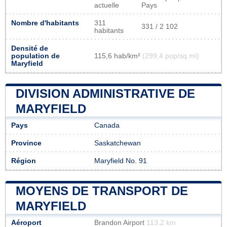
actuelle
Pays
Nombre d'habitants
311
331 / 2 102
habitants
Densité de
population de
115,6 hab/km²
(299,4 pop/sq mi)
Maryfield
DIVISION ADMINISTRATIVE DE
MARYFIELD
Pays
Canada
Province
Saskatchewan
Région
Maryfield No. 91
MOYENS DE TRANSPORT DE
MARYFIELD
Aéroport
Brandon Airport
113.2 km