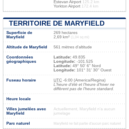
Estevan Airport
125.2 km
Yorkton Airport
172.4 km
TERRITOIRE DE MARYFIELD
Superficie de
269 hectares
Maryfield
2,69 km²
(1,04 sq mi)
Altitude de Maryfield
561 mètres d'altitude
Coordonnées
Latitude:
49.835
géographiques
Longitude:
-101.525
Latitude:
49° 50' 6'' Nord
Longitude:
101° 31' 30'' Ouest
Fuseau horaire
UTC
-6:00 (America/Regina)
L'heure d'été et l'heure d'hiver ne
diffèrent pas de l'heure standard.
Heure locale
Villes jumelées avec
Actuellement, Maryfield n'a aucun
Maryfield
jumelage
Parc naturel
Maryfield ne fait partie d'aucun parc naturel