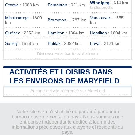
Winnipeg
: 314 km
Ottawa
: 1988 km
Edmonton
: 921 km
la plus proche
Mississauga
: 1800
Vancouver
: 1555
Brampton
: 1787 km
km
km
Québec
: 2252 km
Hamilton
: 1804 km
Hamilton
: 1804 km
Surrey
: 1538 km
Halifax
: 2892 km
Laval
: 2121 km
Distance calculée à vol d'oiseau
ACTIVITÉS ET LOISIRS DANS
LES ENVIRONS DE MARYFIELD
Aucune activité référencé sur Maryfield
Notre site web n'est affilié ou parrainé par aucun
bureau gouvernemental du pays. Nous sommes une
entreprise indépendante dédiée à fournir des
informations précieuses aux citoyens et résidents du
pays.