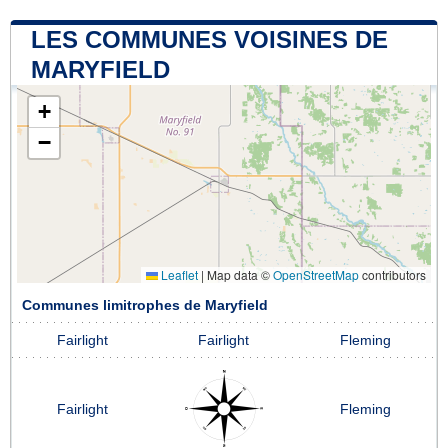
LES COMMUNES VOISINES DE
MARYFIELD
+
−
Leaflet
|
Map data ©
OpenStreetMap
contributors
Communes limitrophes de Maryfield
Fairlight
Fairlight
Fleming
Fairlight
Fleming