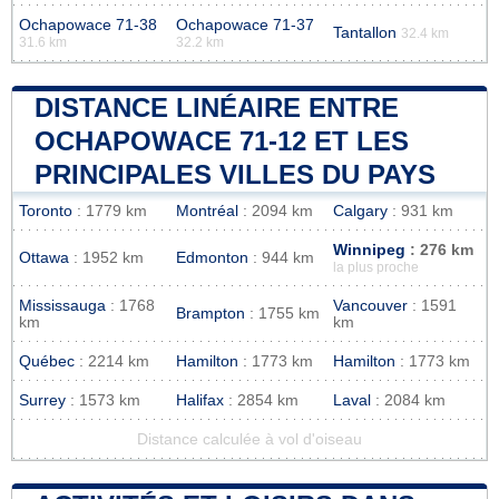
Ochapowace 71-38
Ochapowace 71-37
Tantallon
32.4 km
31.6 km
32.2 km
DISTANCE LINÉAIRE ENTRE
OCHAPOWACE 71-12 ET LES
PRINCIPALES VILLES DU PAYS
Toronto
: 1779 km
Montréal
: 2094 km
Calgary
: 931 km
Winnipeg
: 276 km
Ottawa
: 1952 km
Edmonton
: 944 km
la plus proche
Mississauga
: 1768
Vancouver
: 1591
Brampton
: 1755 km
km
km
Québec
: 2214 km
Hamilton
: 1773 km
Hamilton
: 1773 km
Surrey
: 1573 km
Halifax
: 2854 km
Laval
: 2084 km
Distance calculée à vol d'oiseau