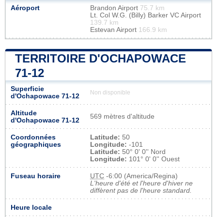
Aéroport
Brandon Airport
75.7 km
Lt. Col W.G. (Billy) Barker VC Airport
139.7 km
Estevan Airport
166.9 km
TERRITOIRE D'OCHAPOWACE
71-12
Superficie
Non disponible
d'Ochapowace 71-12
Altitude
569 mètres d'altitude
d'Ochapowace 71-12
Coordonnées
Latitude:
50
géographiques
Longitude:
-101
Latitude:
50° 0' 0'' Nord
Longitude:
101° 0' 0'' Ouest
Fuseau horaire
UTC
-6:00 (America/Regina)
L'heure d'été et l'heure d'hiver ne
diffèrent pas de l'heure standard.
Heure locale