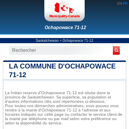
EN
FR
Ochapowace 71-12
Saskatchewan
>
Ochapowace 71-12
LA COMMUNE D'OCHAPOWACE
71-12
La Indian reserve d'Ochapowace 71-12 est située dans la
province de Saskatchewan. Sa superficie, sa population et
d'autres informations clés sont répertoriées ci-dessous.
Pour toutes vos démarches administratives, vous pouvez vous
rendre à la mairie d'Ochapowace 71-12 à l'adresse et aux
horaires indiqués sur cette page ou contacter le service client de
la mairie par téléphone ou par mail selon votre préférence ou
selon la disponibilité du service.