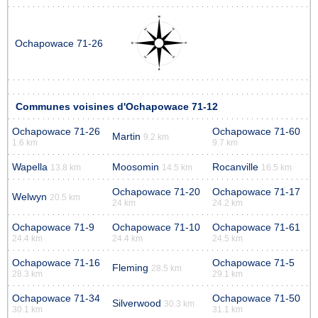
Ochapowace 71-26
Communes voisines d'Ochapowace 71-12
Ochapowace 71-26
Ochapowace 71-60
Martin
9.2 km
1.6 km
9.7 km
Wapella
Moosomin
Rocanville
13.8 km
14.5 km
16.5 km
Ochapowace 71-20
Ochapowace 71-17
Welwyn
20.5 km
24 km
24.2 km
Ochapowace 71-9
Ochapowace 71-10
Ochapowace 71-61
24.4 km
24.4 km
24.5 km
Ochapowace 71-16
Ochapowace 71-5
Fleming
28.5 km
28.3 km
29.1 km
Ochapowace 71-34
Ochapowace 71-50
Silverwood
30.3 km
30.1 km
31.1 km