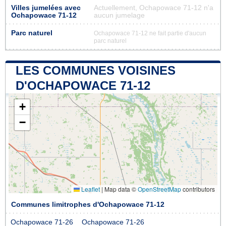
Villes jumelées avec
Actuellement, Ochapowace 71-12 n'a
Ochapowace 71-12
aucun jumelage
Parc naturel
Ochapowace 71-12 ne fait partie d'aucun
parc naturel
LES COMMUNES VOISINES
D'OCHAPOWACE 71-12
+
−
Leaflet
|
Map data ©
OpenStreetMap
contributors
Communes limitrophes d'Ochapowace 71-12
Ochapowace 71-26
Ochapowace 71-26