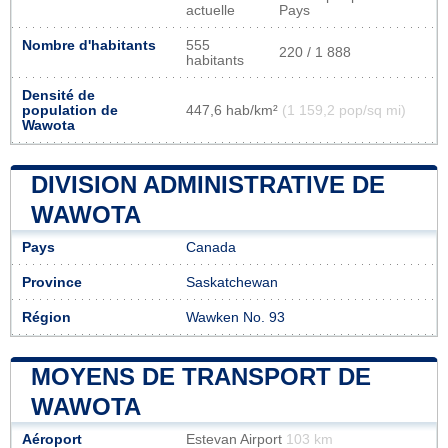
actuelle
Pays
Nombre d'habitants
555
220 / 1 888
habitants
Densité de
population de
447,6 hab/km²
(1 159,2 pop/sq mi)
Wawota
DIVISION ADMINISTRATIVE DE
WAWOTA
Pays
Canada
Province
Saskatchewan
Région
Wawken No. 93
MOYENS DE TRANSPORT DE
WAWOTA
Aéroport
Estevan Airport
103 km