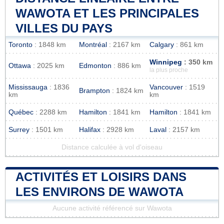
WAWOTA ET LES PRINCIPALES
VILLES DU PAYS
Toronto
: 1848 km
Montréal
: 2167 km
Calgary
: 861 km
Winnipeg
: 350 km
Ottawa
: 2025 km
Edmonton
: 886 km
la plus proche
Mississauga
: 1836
Vancouver
: 1519
Brampton
: 1824 km
km
km
Québec
: 2288 km
Hamilton
: 1841 km
Hamilton
: 1841 km
Surrey
: 1501 km
Halifax
: 2928 km
Laval
: 2157 km
Distance calculée à vol d'oiseau
ACTIVITÉS ET LOISIRS DANS
LES ENVIRONS DE WAWOTA
Aucune activité référencé sur Wawota