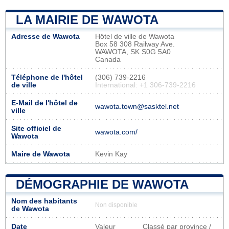
LA MAIRIE DE WAWOTA
Adresse de Wawota
Hôtel de ville de Wawota
Box 58 308 Railway Ave.
WAWOTA, SK S0G 5A0
Canada
Téléphone de l'hôtel
(306) 739-2216
de ville
International: +1 306-739-2216
E-Mail de l'hôtel de
wawota.town@sasktel.net
ville
Site officiel de
wawota.com/
Wawota
Maire de Wawota
Kevin Kay
DÉMOGRAPHIE DE WAWOTA
Nom des habitants
Non disponible
de Wawota
Date
Valeur
Classé par province /