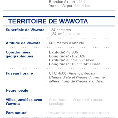
Brandon Airport
148.7 km
Yorkton Airport
154.4 km
TERRITOIRE DE WAWOTA
Superficie de Wawota
124 hectares
1,24 km²
(0,48 sq mi)
Altitude de Wawota
602 mètres d'altitude
Coordonnées
Latitude:
49.906
géographiques
Longitude:
-102.026
Latitude:
49° 54' 22'' Nord
Longitude:
102° 1' 34'' Ouest
Fuseau horaire
UTC
-6:00 (America/Regina)
L'heure d'été et l'heure d'hiver ne
diffèrent pas de l'heure standard.
Heure locale
Villes jumelées avec
Actuellement, Wawota n'a aucun
Wawota
jumelage
Parc naturel
Wawota ne fait partie d'aucun parc naturel