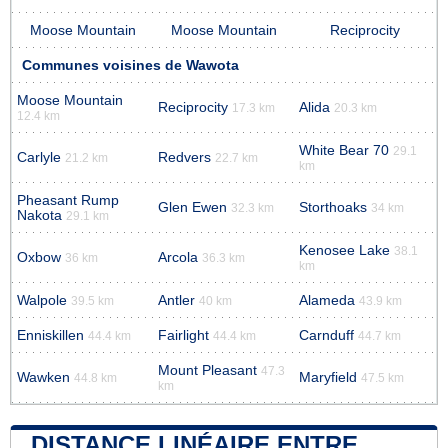
Moose Mountain
Moose Mountain
Reciprocity
Communes voisines de Wawota
Moose Mountain
Reciprocity
Alida
17.3 km
20.3 km
12.4 km
White Bear 70
29.1
Carlyle
Redvers
21.2 km
22.7 km
km
Pheasant Rump
Glen Ewen
Storthoaks
32.3 km
34 km
Nakota
29.1 km
Kenosee Lake
38.1
Oxbow
Arcola
36 km
36.3 km
km
Walpole
Antler
Alameda
39.5 km
40 km
43.9 km
Enniskillen
Fairlight
Carnduff
44.4 km
44.4 km
44.7 km
Mount Pleasant
47.3
Wawken
Maryfield
44.8 km
47.5 km
km
DISTANCE LINÉAIRE ENTRE