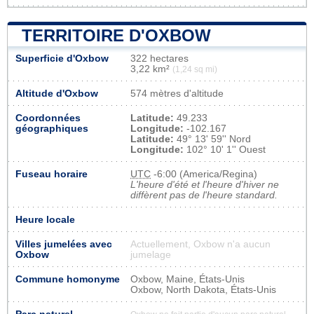
TERRITOIRE D'OXBOW
Superficie d'Oxbow
322 hectares
3,22 km²
(1,24 sq mi)
Altitude d'Oxbow
574 mètres d'altitude
Coordonnées
Latitude:
49.233
géographiques
Longitude:
-102.167
Latitude:
49° 13' 59'' Nord
Longitude:
102° 10' 1'' Ouest
Fuseau horaire
UTC
-6:00 (America/Regina)
L'heure d'été et l'heure d'hiver ne
diffèrent pas de l'heure standard.
Heure locale
Villes jumelées avec
Actuellement, Oxbow n'a aucun
Oxbow
jumelage
Commune homonyme
Oxbow, Maine, États-Unis
Oxbow, North Dakota, États-Unis