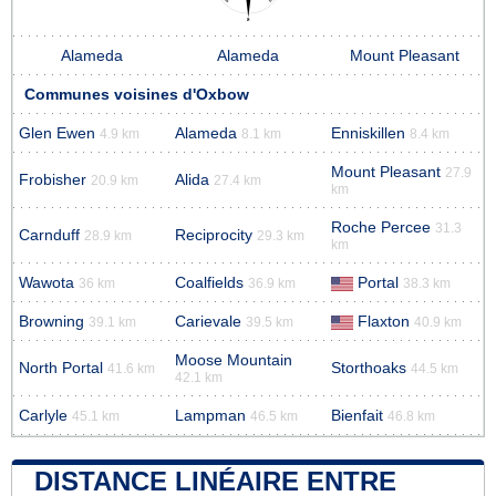
Alameda
Alameda
Mount Pleasant
Communes voisines d'Oxbow
Glen Ewen
Alameda
Enniskillen
4.9 km
8.1 km
8.4 km
Mount Pleasant
27.9
Frobisher
Alida
20.9 km
27.4 km
km
Roche Percee
31.3
Carnduff
Reciprocity
28.9 km
29.3 km
km
Wawota
Coalfields
Portal
36 km
36.9 km
38.3 km
Browning
Carievale
Flaxton
39.1 km
39.5 km
40.9 km
Moose Mountain
North Portal
Storthoaks
41.6 km
44.5 km
42.1 km
Carlyle
Lampman
Bienfait
45.1 km
46.5 km
46.8 km
DISTANCE LINÉAIRE ENTRE