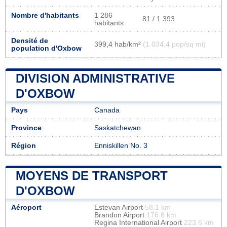
Nombre d'habitants
1 286
81 / 1 393
habitants
Densité de
399,4 hab/km²
(1 034,4 pop/sq mi)
population d'Oxbow
DIVISION ADMINISTRATIVE
D'OXBOW
Pays
Canada
Province
Saskatchewan
Région
Enniskillen No. 3
MOYENS DE TRANSPORT
D'OXBOW
Aéroport
Estevan Airport
58.1 km
Brandon Airport
176.8 km
Regina International Airport
223.6 km