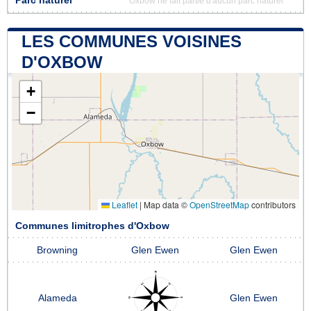
Parc naturel
Oxbow ne fait partie d'aucun parc naturel
LES COMMUNES VOISINES
D'OXBOW
+
−
Leaflet
|
Map data ©
OpenStreetMap
contributors
Communes limitrophes d'Oxbow
Browning
Glen Ewen
Glen Ewen
Alameda
Glen Ewen