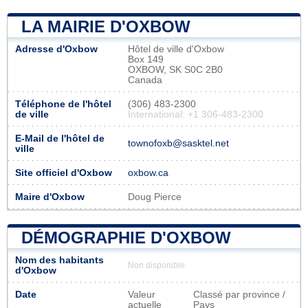
LA MAIRIE D'OXBOW
Adresse d'Oxbow
Hôtel de ville d'Oxbow
Box 149
OXBOW, SK S0C 2B0
Canada
Téléphone de l'hôtel
(306) 483-2300
de ville
International: +1 306-483-2300
E-Mail de l'hôtel de
townofoxb@sasktel.net
ville
Site officiel d'Oxbow
oxbow.ca
Maire d'Oxbow
Doug Pierce
DÉMOGRAPHIE D'OXBOW
Nom des habitants
Non disponible
d'Oxbow
Date
Valeur
Classé par province /
actuelle
Pays