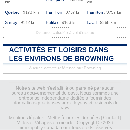
km
km
Québec
: 9173 km
Hamilton
: 9757 km
Hamilton
: 9757 km
Surrey
: 9142 km
Halifax
: 9163 km
Laval
: 9368 km
Distance calculée à vol d'oiseau
ACTIVITÉS ET LOISIRS DANS
LES ENVIRONS DE BROWNING
Aucune activité référencé sur Browning
Notre site web n'est affilié ou parrainé par aucun
bureau gouvernemental du pays. Nous sommes une
entreprise indépendante dédiée à fournir des
informations précieuses aux citoyens et résidents du
pays.
Mentions légales
|
Mettre à jour les données
|
Contact
|
Villes et Villages du monde
| Copyright © 2026
municipality-canada.com Tous droits réservés