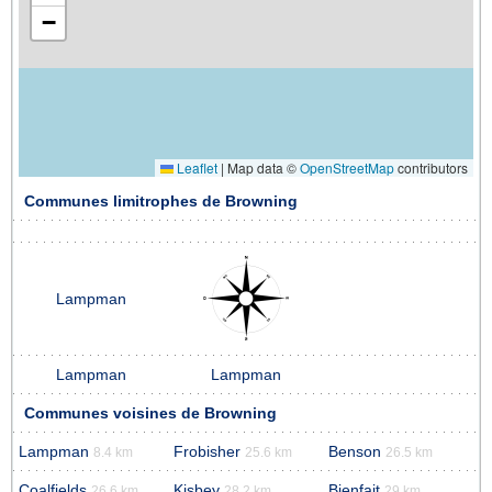
−
Leaflet
|
Map data ©
OpenStreetMap
contributors
Communes limitrophes de Browning
Lampman
Lampman
Lampman
Communes voisines de Browning
Lampman
Frobisher
Benson
8.4 km
25.6 km
26.5 km
Coalfields
Kisbey
Bienfait
26.6 km
28.2 km
29 km