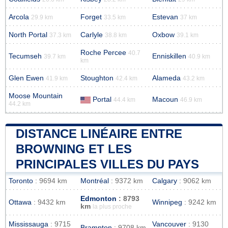
Arcola
Forget
Estevan
29.9 km
33.5 km
37 km
North Portal
Carlyle
Oxbow
37.3 km
38.8 km
39.1 km
Roche Percee
40.7
Tecumseh
Enniskillen
39.7 km
40.9 km
km
Glen Ewen
Stoughton
Alameda
41.9 km
42.4 km
43.2 km
Moose Mountain
Portal
Macoun
44.4 km
46.9 km
44.2 km
DISTANCE LINÉAIRE ENTRE
BROWNING ET LES
PRINCIPALES VILLES DU PAYS
Toronto
: 9694 km
Montréal
: 9372 km
Calgary
: 9062 km
Edmonton
: 8793
Ottawa
: 9432 km
Winnipeg
: 9242 km
km
la plus proche
Mississauga
: 9715
Vancouver
: 9130
Brampton
: 9708 km