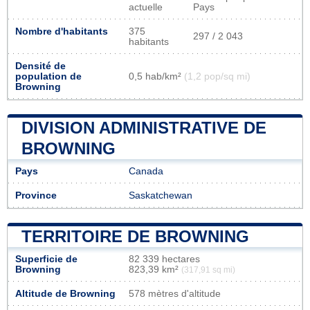
actuelle
Pays
Nombre d'habitants
375
297 / 2 043
habitants
Densité de
population de
0,5 hab/km²
(1,2 pop/sq mi)
Browning
DIVISION ADMINISTRATIVE DE
BROWNING
Pays
Canada
Province
Saskatchewan
TERRITOIRE DE BROWNING
Superficie de
82 339 hectares
Browning
823,39 km²
(317,91 sq mi)
Altitude de Browning
578 mètres d'altitude