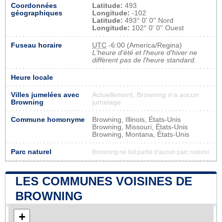
Coordonnées
Latitude:
493
géographiques
Longitude:
-102
Latitude:
493° 0' 0'' Nord
Longitude:
102° 0' 0'' Ouest
Fuseau horaire
UTC
-6:00 (America/Regina)
L'heure d'été et l'heure d'hiver ne
diffèrent pas de l'heure standard.
Heure locale
Villes jumelées avec
Actuellement, Browning n'a aucun
Browning
jumelage
Commune homonyme
Browning, Illinois, États-Unis
Browning, Missouri, États-Unis
Browning, Montana, États-Unis
Parc naturel
Browning ne fait partie d'aucun parc naturel
LES COMMUNES VOISINES DE
BROWNING
+