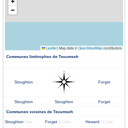
+
−
Leaflet
|
Map data ©
OpenStreetMap
contributors
Communes limitrophes de Tecumseh
Stoughton
Forget
Stoughton
Stoughton
Forget
Communes voisines de Tecumseh
Stoughton
Forget
Heward
3 km
11.3 km
13.1 km