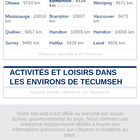
Edmonton
: 9134
Ottawa
: 9724 km
Winnipeg
: 9571 km
km
la plus proche
Mississauga
: 10014
Brampton
: 10007
Vancouver
: 9473
km
km
km
Québec
: 9457 km
Hamilton
: 10055 km
Hamilton
: 10055 km
Surrey
: 9485 km
Halifax
: 9426 km
Laval
: 9656 km
Distance calculée à vol d'oiseau
ACTIVITÉS ET LOISIRS DANS
LES ENVIRONS DE TECUMSEH
Aucune activité référencé sur Tecumseh
Notre site web n'est affilié ou parrainé par aucun
bureau gouvernemental du pays. Nous sommes une
entreprise indépendante dédiée à fournir des
informations précieuses aux citoyens et résidents du
pays.