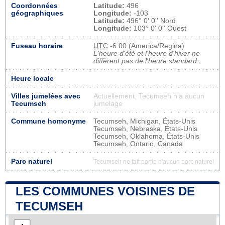
Coordonnées
Latitude:
496
géographiques
Longitude:
-103
Latitude:
496° 0' 0'' Nord
Longitude:
103° 0' 0'' Ouest
Fuseau horaire
UTC
-6:00 (America/Regina)
L'heure d'été et l'heure d'hiver ne
diffèrent pas de l'heure standard.
Heure locale
Villes jumelées avec
Actuellement, Tecumseh n'a aucun
Tecumseh
jumelage
Commune homonyme
Tecumseh, Michigan, États-Unis
Tecumseh, Nebraska, États-Unis
Tecumseh, Oklahoma, États-Unis
Tecumseh, Ontario, Canada
Parc naturel
Tecumseh ne fait partie d'aucun parc naturel
LES COMMUNES VOISINES DE
TECUMSEH