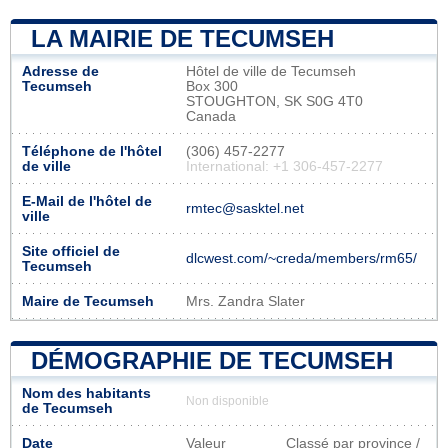
LA MAIRIE DE TECUMSEH
Adresse de
Hôtel de ville de Tecumseh
Tecumseh
Box 300
STOUGHTON, SK S0G 4T0
Canada
Téléphone de l'hôtel
(306) 457-2277
de ville
International: +1 306-457-2277
E-Mail de l'hôtel de
rmtec@sasktel.net
ville
Site officiel de
dlcwest.com/~creda/members/rm65/
Tecumseh
Maire de Tecumseh
Mrs. Zandra Slater
DÉMOGRAPHIE DE TECUMSEH
Nom des habitants
Non disponible
de Tecumseh
Date
Valeur
Classé par province /