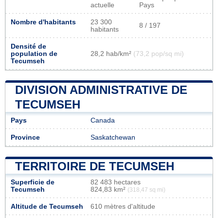
actuelle
Pays
Nombre d'habitants
23 300
8 / 197
habitants
Densité de
population de
28,2 hab/km²
(73,2 pop/sq mi)
Tecumseh
DIVISION ADMINISTRATIVE DE
TECUMSEH
Pays
Canada
Province
Saskatchewan
TERRITOIRE DE TECUMSEH
Superficie de
82 483 hectares
Tecumseh
824,83 km²
(318,47 sq mi)
Altitude de Tecumseh
610 mètres d'altitude