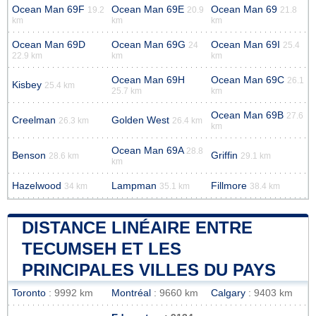
Ocean Man 69F
Ocean Man 69E
Ocean Man 69
19.2
20.9
21.8
km
km
km
Ocean Man 69D
Ocean Man 69G
Ocean Man 69I
24
25.4
22.9 km
km
km
Ocean Man 69H
Ocean Man 69C
26.1
Kisbey
25.4 km
25.7 km
km
Ocean Man 69B
27.6
Creelman
Golden West
26.3 km
26.4 km
km
Ocean Man 69A
28.8
Benson
Griffin
28.6 km
29.1 km
km
Hazelwood
Lampman
Fillmore
34 km
35.1 km
38.4 km
DISTANCE LINÉAIRE ENTRE
TECUMSEH ET LES
PRINCIPALES VILLES DU PAYS
Toronto
: 9992 km
Montréal
: 9660 km
Calgary
: 9403 km