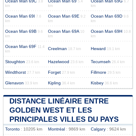
Ocean Man 69C
Ocean Man 69
Ocean Man 69G
3.8
5.4
6.7
km
km
km
Ocean Man 69I
Ocean Man 69E
Ocean Man 69D
7.6
9.2
9.6
km
km
km
Ocean Man 69B
Ocean Man 69A
Ocean Man 69H
9.6
10
10.8
km
km
km
Ocean Man 69F
11.4
Creelman
Heward
18.7 km
19.1 km
km
Stoughton
Hazelwood
Tecumseh
23.6 km
23.6 km
26.4 km
Windthorst
Forget
Fillmore
27.7 km
27.9 km
29.5 km
Glenavon
Kipling
Kisbey
33.9 km
36.4 km
36.6 km
DISTANCE LINÉAIRE ENTRE
GOLDEN WEST ET LES
PRINCIPALES VILLES DU PAYS
Toronto
: 10205 km
Montréal
: 9869 km
Calgary
: 9624 km