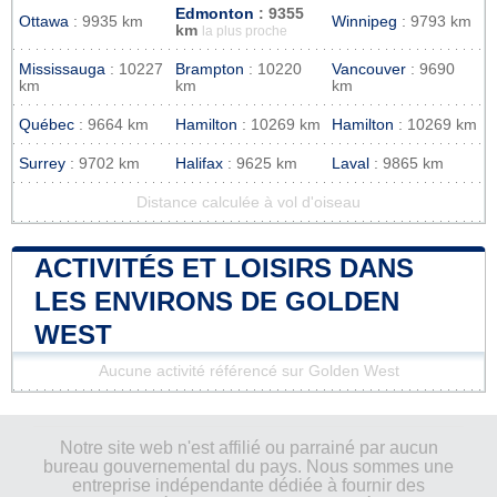
Edmonton
: 9355
Ottawa
: 9935 km
Winnipeg
: 9793 km
km
la plus proche
Mississauga
: 10227
Brampton
: 10220
Vancouver
: 9690
km
km
km
Québec
: 9664 km
Hamilton
: 10269 km
Hamilton
: 10269 km
Surrey
: 9702 km
Halifax
: 9625 km
Laval
: 9865 km
Distance calculée à vol d'oiseau
ACTIVITÉS ET LOISIRS DANS
LES ENVIRONS DE GOLDEN
WEST
Aucune activité référencé sur Golden West
Notre site web n'est affilié ou parrainé par aucun
bureau gouvernemental du pays. Nous sommes une
entreprise indépendante dédiée à fournir des