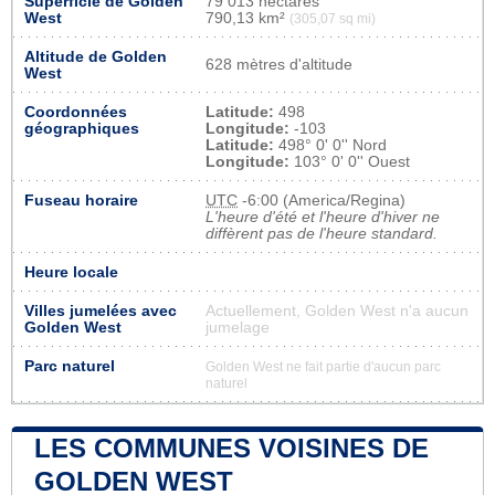
Superficie de Golden
79 013 hectares
West
790,13 km²
(305,07 sq mi)
Altitude de Golden
628 mètres d'altitude
West
Coordonnées
Latitude:
498
géographiques
Longitude:
-103
Latitude:
498° 0' 0'' Nord
Longitude:
103° 0' 0'' Ouest
Fuseau horaire
UTC
-6:00 (America/Regina)
L'heure d'été et l'heure d'hiver ne
diffèrent pas de l'heure standard.
Heure locale
Villes jumelées avec
Actuellement, Golden West n'a aucun
Golden West
jumelage
Parc naturel
Golden West ne fait partie d'aucun parc
naturel
LES COMMUNES VOISINES DE
GOLDEN WEST