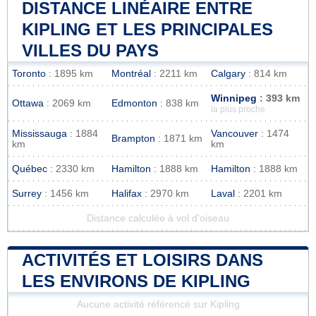
DISTANCE LINÉAIRE ENTRE
KIPLING ET LES PRINCIPALES
VILLES DU PAYS
Toronto
: 1895 km
Montréal
: 2211 km
Calgary
: 814 km
Winnipeg
: 393 km
Ottawa
: 2069 km
Edmonton
: 838 km
la plus proche
Mississauga
: 1884
Vancouver
: 1474
Brampton
: 1871 km
km
km
Québec
: 2330 km
Hamilton
: 1888 km
Hamilton
: 1888 km
Surrey
: 1456 km
Halifax
: 2970 km
Laval
: 2201 km
Distance calculée à vol d'oiseau
ACTIVITÉS ET LOISIRS DANS
LES ENVIRONS DE KIPLING
Aucune activité référencé sur Kipling