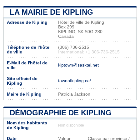
LA MAIRIE DE KIPLING
Adresse de Kipling
Hôtel de ville de Kipling
Box 299
KIPLING, SK S0G 2S0
Canada
Téléphone de l'hôtel
(306) 736-2515
de ville
International: +1 306-736-2515
E-Mail de l'hôtel de
kiptown@sasktel.net
ville
Site officiel de
townofkipling.ca/
Kipling
Maire de Kipling
Patricia Jackson
DÉMOGRAPHIE DE KIPLING
Nom des habitants
Non disponible
de Kipling
Date
Valeur
Classé par province /