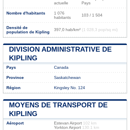
actuelle
Pays
Nombre d'habitants
1 076
103 / 1 504
habitants
Densité de
397,0 hab/km²
(1 028,3 pop/sq mi)
population de Kipling
DIVISION ADMINISTRATIVE DE
KIPLING
Pays
Canada
Province
Saskatchewan
Région
Kingsley No. 124
MOYENS DE TRANSPORT DE
KIPLING
Aéroport
Estevan Airport
102 km
Yorkton Airport
130.1 km