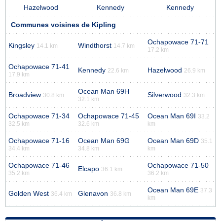
Hazelwood
Kennedy
Kennedy
Communes voisines de Kipling
Ochapowace 71-71
Kingsley
Windthorst
14.1 km
14.7 km
17.2 km
Ochapowace 71-41
Kennedy
Hazelwood
22.6 km
26.9 km
17.9 km
Ocean Man 69H
Broadview
Silverwood
30.8 km
32.3 km
32.1 km
Ochapowace 71-34
Ochapowace 71-45
Ocean Man 69I
33.2
32.5 km
32.6 km
km
Ochapowace 71-16
Ocean Man 69G
Ocean Man 69D
35.1
34.4 km
34.8 km
km
Ochapowace 71-46
Ochapowace 71-50
Elcapo
36.1 km
35.2 km
36.2 km
Ocean Man 69E
37.3
Golden West
Glenavon
36.4 km
36.8 km
km