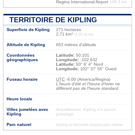
Regina International Airport
149.3 km
TERRITOIRE DE KIPLING
Superficie de Kipling
271 hectares
2,71 km²
(1,05 sq mi)
Altitude de Kipling
653 mètres d'altitude
Coordonnées
Latitude:
50.101
géographiques
Longitude:
-102.632
Latitude:
50° 6' 4'' Nord
Longitude:
102° 37' 55'' Ouest
Fuseau horaire
UTC
-6:00 (America/Regina)
L'heure d'été et l'heure d'hiver ne
diffèrent pas de l'heure standard.
Heure locale
Villes jumelées avec
Actuellement, Kipling n'a aucun
Kipling
jumelage
Parc naturel
Kipling ne fait partie d'aucun parc naturel