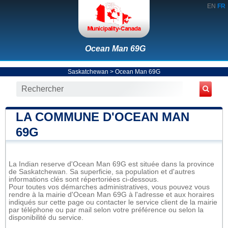
EN
FR
Ocean Man 69G
Saskatchewan
>
Ocean Man 69G
LA COMMUNE D'OCEAN MAN
69G
La Indian reserve d'Ocean Man 69G est située dans la province
de Saskatchewan. Sa superficie, sa population et d'autres
informations clés sont répertoriées ci-dessous.
Pour toutes vos démarches administratives, vous pouvez vous
rendre à la mairie d'Ocean Man 69G à l'adresse et aux horaires
indiqués sur cette page ou contacter le service client de la mairie
par téléphone ou par mail selon votre préférence ou selon la
disponibilité du service.