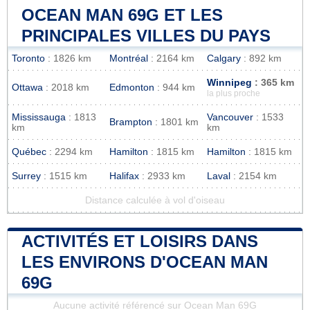
OCEAN MAN 69G ET LES
PRINCIPALES VILLES DU PAYS
Toronto
: 1826 km
Montréal
: 2164 km
Calgary
: 892 km
Winnipeg
: 365 km
Ottawa
: 2018 km
Edmonton
: 944 km
la plus proche
Mississauga
: 1813
Vancouver
: 1533
Brampton
: 1801 km
km
km
Québec
: 2294 km
Hamilton
: 1815 km
Hamilton
: 1815 km
Surrey
: 1515 km
Halifax
: 2933 km
Laval
: 2154 km
Distance calculée à vol d'oiseau
ACTIVITÉS ET LOISIRS DANS
LES ENVIRONS D'OCEAN MAN
69G
Aucune activité référencé sur Ocean Man 69G