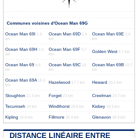
Communes voisines d'Ocean Man 69G
Ocean Man 69I
Ocean Man 69D
Ocean Man 69E
1.8
2.9
3.4
km
km
km
Ocean Man 69H
Ocean Man 69F
4.5
5.7
Golden West
6.7 km
km
km
Ocean Man 69
Ocean Man 69C
Ocean Man 69B
8.6
10
15.7
km
km
km
Ocean Man 69A
16.3
Hazelwood
Heward
17.7 km
20.2 km
km
Stoughton
Forget
Creelman
21.5 km
23 km
23.7 km
Tecumseh
Windthorst
Kisbey
24 km
28.8 km
30.3 km
Kipling
Fillmore
Glenavon
34.8 km
35.4 km
38.9 km
DISTANCE LINÉAIRE ENTRE