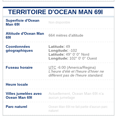
TERRITOIRE D'OCEAN MAN 69I
Superficie d'Ocean
Non disponible
Man 69I
Altitude d'Ocean Man
664 mètres d'altitude
69I
Coordonnées
Latitude:
49
géographiques
Longitude:
-102
Latitude:
49° 0' 0'' Nord
Longitude:
102° 0' 0'' Ouest
Fuseau horaire
UTC
-6:00 (America/Regina)
L'heure d'été et l'heure d'hiver ne
diffèrent pas de l'heure standard.
Heure locale
Villes jumelées avec
Actuellement, Ocean Man 69I n'a
Ocean Man 69I
aucun jumelage
Parc naturel
Ocean Man 69I ne fait partie d'aucun parc
naturel