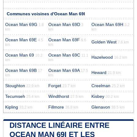
Communes voisines d'Ocean Man 69I
Ocean Man 69G
Ocean Man 69D
Ocean Man 69H
1.8
3
3.2
km
km
km
Ocean Man 69E
Ocean Man 69F
4.5
6.6
Golden West
7.6 km
km
km
Ocean Man 69
Ocean Man 69C
10.2
11.1
Hazelwood
16.2 km
km
km
Ocean Man 69B
Ocean Man 69A
17
17.5
Heward
21.9 km
km
km
Stoughton
Forget
Creelman
22.9 km
23.7 km
25.2 km
Tecumseh
Windthorst
Kisbey
25.4 km
27.5 km
30.2 km
Kipling
Fillmore
Glenavon
33.2 km
36.8 km
38.5 km
DISTANCE LINÉAIRE ENTRE
OCEAN MAN 69I ET LES