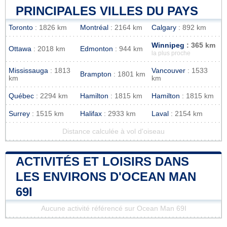
PRINCIPALES VILLES DU PAYS
Toronto
: 1826 km
Montréal
: 2164 km
Calgary
: 892 km
Winnipeg
: 365 km
Ottawa
: 2018 km
Edmonton
: 944 km
la plus proche
Mississauga
: 1813
Vancouver
: 1533
Brampton
: 1801 km
km
km
Québec
: 2294 km
Hamilton
: 1815 km
Hamilton
: 1815 km
Surrey
: 1515 km
Halifax
: 2933 km
Laval
: 2154 km
Distance calculée à vol d'oiseau
ACTIVITÉS ET LOISIRS DANS
LES ENVIRONS D'OCEAN MAN
69I
Aucune activité référencé sur Ocean Man 69I