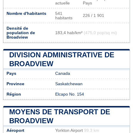
actuelle
Pays
Nombre d'habitants
541
226 / 1 901
habitants
Densité de
population de
183,4 hab/km²
(475,0 pop/sq mi)
Broadview
DIVISION ADMINISTRATIVE DE
BROADVIEW
Pays
Canada
Province
Saskatchewan
Région
Elcapo No. 154
MOYENS DE TRANSPORT DE
BROADVIEW
Aéroport
Yorkton Airport
99.3 km