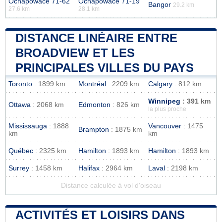
Ochapowace 71-62
Ochapowace 71-19
Bangor
29.2 km
27.6 km
28.1 km
DISTANCE LINÉAIRE ENTRE
BROADVIEW ET LES
PRINCIPALES VILLES DU PAYS
Toronto
: 1899 km
Montréal
: 2209 km
Calgary
: 812 km
Winnipeg
: 391 km
Ottawa
: 2068 km
Edmonton
: 826 km
la plus proche
Mississauga
: 1888
Vancouver
: 1475
Brampton
: 1875 km
km
km
Québec
: 2325 km
Hamilton
: 1893 km
Hamilton
: 1893 km
Surrey
: 1458 km
Halifax
: 2964 km
Laval
: 2198 km
Distance calculée à vol d'oiseau
ACTIVITÉS ET LOISIRS DANS