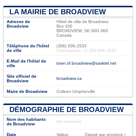
LA MAIRIE DE BROADVIEW
Adresse de
Hôtel de ville de Broadview
Broadview
Box 430
BROADVIEW, SK S0G 0K0
Canada
Téléphone de l'hôtel
(306) 696-2533
de ville
International: +1 306-696-2533
E-Mail de l'hôtel de
town.of.broadview@sasktel.net
ville
Site officiel de
broadview.ca
Broadview
Maire de Broadview
Colleen Umpherville
DÉMOGRAPHIE DE BROADVIEW
Nom des habitants
Non disponible
de Broadview
Date
Valeur
Classé par province /