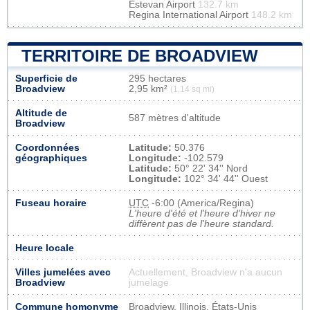
Estevan Airport
132.7 km
Regina International Airport
148.2 km
TERRITOIRE DE BROADVIEW
Superficie de
295 hectares
Broadview
2,95 km²
(1,14 sq mi)
Altitude de
587 mètres d'altitude
Broadview
Coordonnées
Latitude:
50.376
géographiques
Longitude:
-102.579
Latitude:
50° 22' 34'' Nord
Longitude:
102° 34' 44'' Ouest
Fuseau horaire
UTC
-6:00 (America/Regina)
L'heure d'été et l'heure d'hiver ne
diffèrent pas de l'heure standard.
Heure locale
Villes jumelées avec
Actuellement, Broadview n'a aucun
Broadview
jumelage
Commune homonyme
Broadview, Illinois, États-Unis