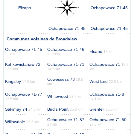
Elcapo
Ochapowace 71-45
Ochapowace 71-45
Ochapowace 71-45
Communes voisines de Broadview
Ochapowace 71-45
Ochapowace 71-46
Elcapo
13 km
11 km
11.2 km
Kahkewistahaw 72
Ochapowace 71-71
Ochapowace 71
17.2
13.9 km
14.5 km
km
Cowessess 73
19.5
Kingsley
West End
17.9 km
22.5 km
km
Ochapowace 71-77
Ochapowace 71-8
Whitewood
23.9 km
23.5 km
24.1 km
Sakimay 74
Bird's Point
Grenfell
24.6 km
25.3 km
25.5 km
Ochapowace 71-57
Ochapowace 71-50
Willowdale
25.6 km
27 km
27.5 km