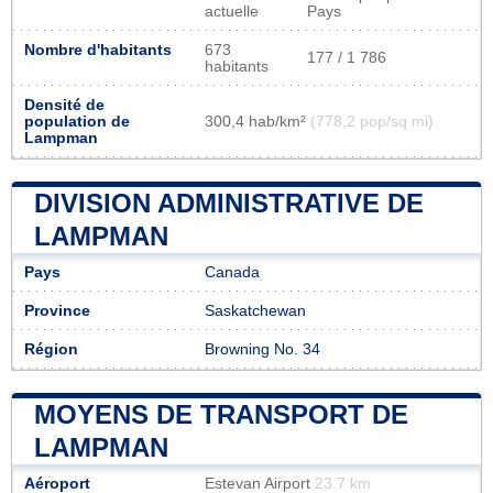
actuelle
Pays
Nombre d'habitants
673
177 / 1 786
habitants
Densité de
population de
300,4 hab/km²
(778,2 pop/sq mi)
Lampman
DIVISION ADMINISTRATIVE DE
LAMPMAN
Pays
Canada
Province
Saskatchewan
Région
Browning No. 34
MOYENS DE TRANSPORT DE
LAMPMAN
Aéroport
Estevan Airport
23.7 km