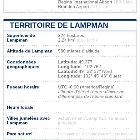
Regina International Airport
180.1 km
Brandon Airport
211.1 km
TERRITOIRE DE LAMPMAN
Superficie de
224 hectares
Lampman
2,24 km²
(0,86 sq mi)
Altitude de Lampman
586 mètres d'altitude
Coordonnées
Latitude:
49.377
géographiques
Longitude:
-102.762
Latitude:
49° 22' 37'' Nord
Longitude:
102° 45' 43'' Ouest
Fuseau horaire
UTC
-6:00 (America/Regina)
L'heure d'été et l'heure d'hiver ne
diffèrent pas de l'heure standard.
Heure locale
Villes jumelées avec
Actuellement, Lampman n'a aucun
Lampman
jumelage
Parc naturel
Lampman ne fait partie d'aucun parc naturel