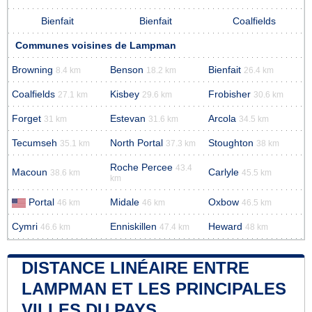
Bienfait
Bienfait
Coalfields
Communes voisines de Lampman
Browning
Benson
Bienfait
8.4 km
18.2 km
26.4 km
Coalfields
Kisbey
Frobisher
27.1 km
29.6 km
30.6 km
Forget
Estevan
Arcola
31 km
31.6 km
34.5 km
Tecumseh
North Portal
Stoughton
35.1 km
37.3 km
38 km
Roche Percee
43.4
Macoun
Carlyle
38.6 km
45.5 km
km
Portal
Midale
Oxbow
46 km
46 km
46.5 km
Cymri
Enniskillen
Heward
46.6 km
47.4 km
48 km
DISTANCE LINÉAIRE ENTRE
LAMPMAN ET LES PRINCIPALES
VILLES DU PAYS