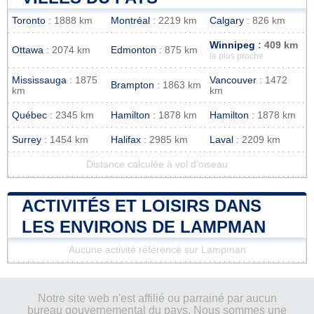
Toronto
: 1888 km
Montréal
: 2219 km
Calgary
: 826 km
Winnipeg
: 409 km
Ottawa
: 2074 km
Edmonton
: 875 km
la plus proche
Mississauga
: 1875
Vancouver
: 1472
Brampton
: 1863 km
km
km
Québec
: 2345 km
Hamilton
: 1878 km
Hamilton
: 1878 km
Surrey
: 1454 km
Halifax
: 2985 km
Laval
: 2209 km
Distance calculée à vol d'oiseau
ACTIVITÉS ET LOISIRS DANS
LES ENVIRONS DE LAMPMAN
Aucune activité référencé sur Lampman
Notre site web n'est affilié ou parrainé par aucun
bureau gouvernemental du pays. Nous sommes une