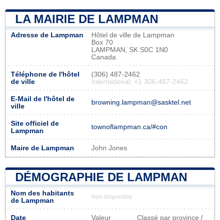
LA MAIRIE DE LAMPMAN
Adresse de Lampman
Hôtel de ville de Lampman
Box 70
LAMPMAN, SK S0C 1N0
Canada
Téléphone de l'hôtel
(306) 487-2462
de ville
International: +1 306-487-2462
E-Mail de l'hôtel de
browning.lampman@sasktel.net
ville
Site officiel de
townoflampman.ca/#con
Lampman
Maire de Lampman
John Jones
DÉMOGRAPHIE DE LAMPMAN
Nom des habitants
Non disponible
de Lampman
Date
Valeur
Classé par province /