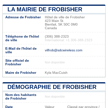
LA MAIRIE DE FROBISHER
Adresse de Frobisher
Hôtel de ville de Frobisher
423 Main St.
Bienfait, SK S0C 0M0
Canada
Téléphone de l'hôtel
(306) 388-2323
de ville
International: +1 306-388-2323
E-Mail de l'hôtel de
vilfrob@sdcwireless.com
ville
Site officiel de
Non disponible
Frobisher
Maire de Frobisher
Kyla MacCuish
DÉMOGRAPHIE DE FROBISHER
Nom des habitants
Non disponible
de Frobisher
Date
Valeur
Classé par province /