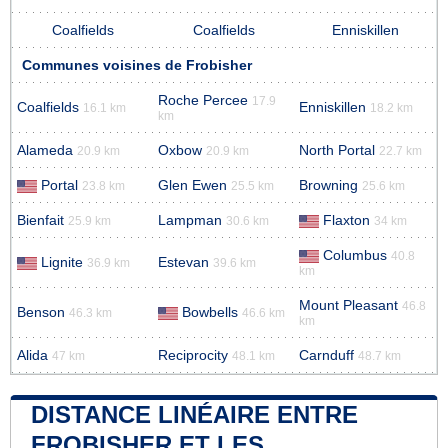
Coalfields
Coalfields
Enniskillen
Communes voisines de Frobisher
Roche Percee
17.9
Coalfields
Enniskillen
16.1 km
18.2 km
km
Alameda
Oxbow
North Portal
20.9 km
20.9 km
22.7 km
Portal
Glen Ewen
Browning
23.8 km
25.5 km
25.6 km
Bienfait
Lampman
Flaxton
25.9 km
30.6 km
34 km
Columbus
40.8
Lignite
Estevan
36.9 km
39.6 km
km
Mount Pleasant
46.8
Benson
Bowbells
46.3 km
46.6 km
km
Alida
Reciprocity
Carnduff
47 km
48.1 km
48.7 km
DISTANCE LINÉAIRE ENTRE
FROBISHER ET LES