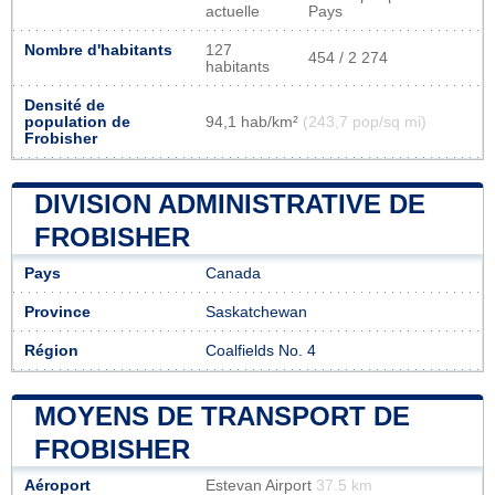
actuelle
Pays
Nombre d'habitants
127
454 / 2 274
habitants
Densité de
population de
94,1 hab/km²
(243,7 pop/sq mi)
Frobisher
DIVISION ADMINISTRATIVE DE
FROBISHER
Pays
Canada
Province
Saskatchewan
Région
Coalfields No. 4
MOYENS DE TRANSPORT DE
FROBISHER
Aéroport
Estevan Airport
37.5 km