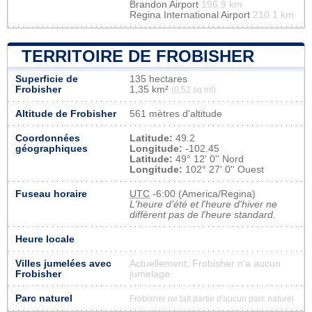
Brandon Airport
196.9 km
Regina International Airport
210.1 km
TERRITOIRE DE FROBISHER
Superficie de
135 hectares
Frobisher
1,35 km²
(0,52 sq mi)
Altitude de Frobisher
561 mètres d'altitude
Coordonnées
Latitude:
49.2
géographiques
Longitude:
-102.45
Latitude:
49° 12' 0'' Nord
Longitude:
102° 27' 0'' Ouest
Fuseau horaire
UTC
-6:00 (America/Regina)
L'heure d'été et l'heure d'hiver ne
diffèrent pas de l'heure standard.
Heure locale
Villes jumelées avec
Actuellement, Frobisher n'a aucun
Frobisher
jumelage
Parc naturel
Frobisher ne fait partie d'aucun parc naturel