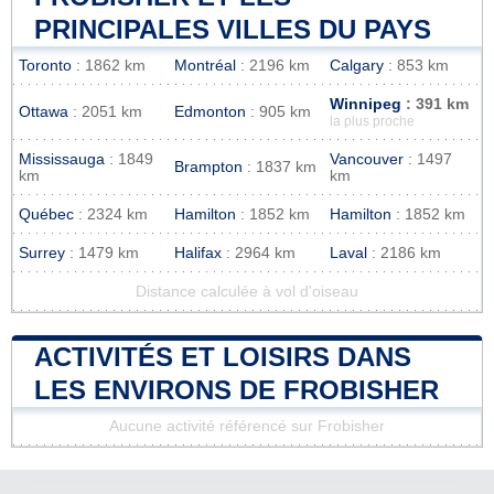
PRINCIPALES VILLES DU PAYS
Toronto
: 1862 km
Montréal
: 2196 km
Calgary
: 853 km
Winnipeg
: 391 km
Ottawa
: 2051 km
Edmonton
: 905 km
la plus proche
Mississauga
: 1849
Vancouver
: 1497
Brampton
: 1837 km
km
km
Québec
: 2324 km
Hamilton
: 1852 km
Hamilton
: 1852 km
Surrey
: 1479 km
Halifax
: 2964 km
Laval
: 2186 km
Distance calculée à vol d'oiseau
ACTIVITÉS ET LOISIRS DANS
LES ENVIRONS DE FROBISHER
Aucune activité référencé sur Frobisher