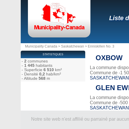
Liste 
Municipality Canada
>
Saskatchewan
>
Enniskillen No. 3
STATISTIQUES
OXBOW
-
2
communes
-
1 445
habitants
La commune dispose
- Superficie
6 510
km²
Commune de -1 500
- Densité
0,2
hab/km²
SASKATCHEWAN
- Altitude
568
m
GLEN EW
La commune dispose
Commune de -500 
SASKATCHEWAN
Notre site web n'est affilié ou parrainé par a