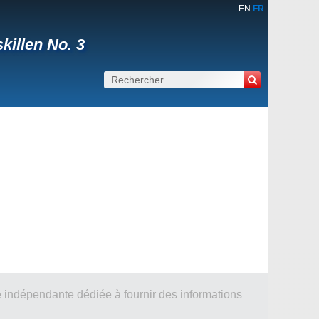
EN
FR
killen No. 3
 indépendante dédiée à fournir des informations