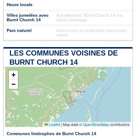
Heure locale
Villes jumelées avec
Actuellement, Burnt Church 14 n'a
Burnt Church 14
aucun jumelage
Parc naturel
Burnt Church 14 ne fait partie d'aucun parc
naturel
LES COMMUNES VOISINES DE
BURNT CHURCH 14
+
−
Leaflet
|
Map data ©
OpenStreetMap
contributors
Communes limitrophes de Burnt Church 14