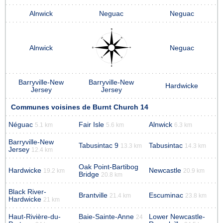
Alnwick
Neguac
Neguac
Alnwick
Neguac
Barryville-New
Barryville-New
Hardwicke
Jersey
Jersey
Communes voisines de Burnt Church 14
Néguac
Fair Isle
Alnwick
5.1 km
5.6 km
6.3 km
Barryville-New
Tabusintac 9
Tabusintac
13.3 km
14.3 km
Jersey
12.4 km
Oak Point-Bartibog
Hardwicke
Newcastle
19.2 km
20.9 km
Bridge
20.8 km
Black River-
Brantville
Escuminac
21.4 km
23.8 km
Hardwicke
21 km
Haut-Rivière-du-
Baie-Sainte-Anne
Lower Newcastle-
24