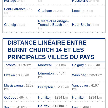
Portage
Russelville
24 km
km
24.5 km
Pont-Lafrance
27.2
Chatham
Leech
27.2 km
27.5 km
km
Rivière-du-Portage–
Glenelg
Tracadie Beach
Haut-Sheila
28.3 km
28.4
30 km
km
DISTANCE LINÉAIRE ENTRE
BURNT CHURCH 14 ET LES
PRINCIPALES VILLES DU PAYS
Toronto
: 1175 km
Montréal
: 681 km
Calgary
: 3522 km
Edmonton
: 3434
Ottawa
: 836 km
Winnipeg
: 2359 km
km
Mississauga
: 1202
Vancouver
: 4197
Brampton
: 1206 km
km
km
Québec
: 464 km
Hamilton
: 1234 km
Hamilton
: 1234 km
Halifax
: 311 km
la
Surrey
: 4182 km
Laval
: 686 km