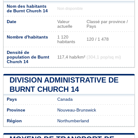
Nom des habitants
Non disponible
de Burnt Church 14
Date
Valeur
Classé par province /
actuelle
Pays
Nombre d'habitants
1 120
120 / 1 478
habitants
Densité de
population de Burnt
117,4 hab/km²
(304,1 pop/sq mi)
Church 14
DIVISION ADMINISTRATIVE DE
BURNT CHURCH 14
Pays
Canada
Province
Nouveau-Brunswick
Région
Northumberland