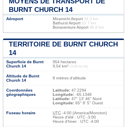
MOYENS DE TRANSPORT DE
BURNT CHURCH 14
Aéroport
Miramichi Airport
34.3 km
Bathurst Airport
63.7 km
Bonaventure Airport
96.8 km
TERRITOIRE DE BURNT CHURCH
14
Superficie de Burnt
954 hectares
Church 14
9,54 km²
(3,68 sq mi)
Altitude de Burnt
8 mètres d'altitude
Church 14
Coordonnées
Latitude:
47.2294
géographiques
Longitude:
-65.1348
Latitude:
47° 13' 46'' Nord
Longitude:
65° 8' 5'' Ouest
Fuseau horaire
UTC
-4:00 (America/Moncton)
Heure d'été : UTC -3:00
Heure d'hiver : UTC -4:00