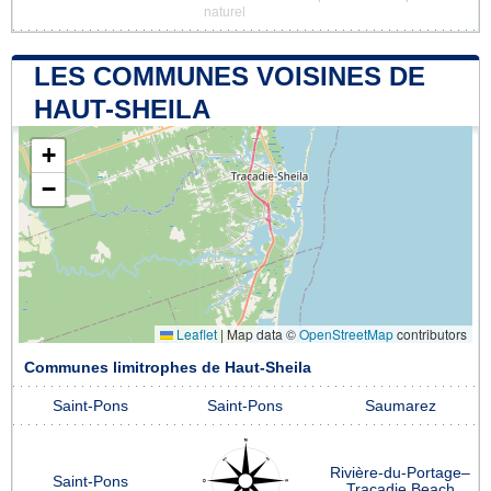
naturel
LES COMMUNES VOISINES DE
HAUT-SHEILA
+
−
Leaflet
|
Map data ©
OpenStreetMap
contributors
Communes limitrophes de Haut-Sheila
Saint-Pons
Saint-Pons
Saumarez
Rivière-du-Portage–
Saint-Pons
Tracadie Beach