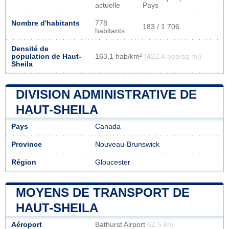
actuelle
Pays
Nombre d'habitants
778
183 / 1 706
habitants
Densité de
population de Haut-
163,1 hab/km²
(422,4 pop/sq mi)
Sheila
DIVISION ADMINISTRATIVE DE
HAUT-SHEILA
Pays
Canada
Province
Nouveau-Brunswick
Région
Gloucester
MOYENS DE TRANSPORT DE
HAUT-SHEILA
Aéroport
Bathurst Airport
62.5 km