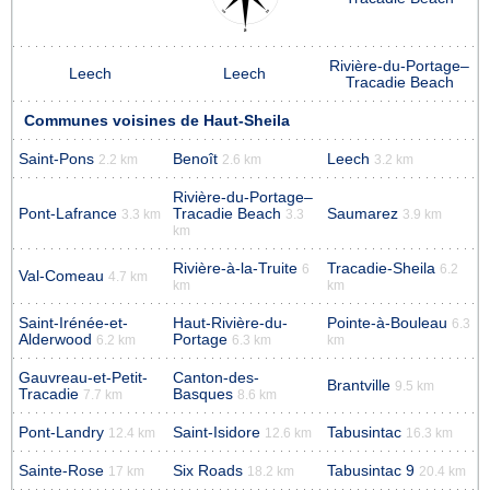
Rivière-du-Portage–
Leech
Leech
Tracadie Beach
Communes voisines de Haut-Sheila
Saint-Pons
Benoît
Leech
2.2 km
2.6 km
3.2 km
Rivière-du-Portage–
Pont-Lafrance
Tracadie Beach
Saumarez
3.3 km
3.3
3.9 km
km
Rivière-à-la-Truite
Tracadie-Sheila
6
6.2
Val-Comeau
4.7 km
km
km
Saint-Irénée-et-
Haut-Rivière-du-
Pointe-à-Bouleau
6.3
Alderwood
Portage
6.2 km
6.3 km
km
Gauvreau-et-Petit-
Canton-des-
Brantville
9.5 km
Tracadie
Basques
7.7 km
8.6 km
Pont-Landry
Saint-Isidore
Tabusintac
12.4 km
12.6 km
16.3 km
Sainte-Rose
Six Roads
Tabusintac 9
17 km
18.2 km
20.4 km