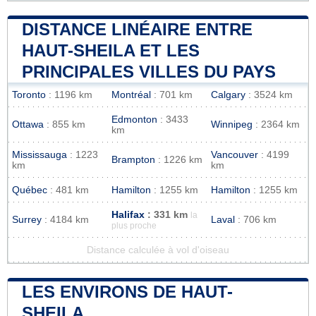
DISTANCE LINÉAIRE ENTRE
HAUT-SHEILA ET LES
PRINCIPALES VILLES DU PAYS
Toronto
: 1196 km
Montréal
: 701 km
Calgary
: 3524 km
Edmonton
: 3433
Ottawa
: 855 km
Winnipeg
: 2364 km
km
Mississauga
: 1223
Vancouver
: 4199
Brampton
: 1226 km
km
km
Québec
: 481 km
Hamilton
: 1255 km
Hamilton
: 1255 km
Halifax
: 331 km
la
Surrey
: 4184 km
Laval
: 706 km
plus proche
Distance calculée à vol d'oiseau
LES ENVIRONS DE HAUT-
SHEILA