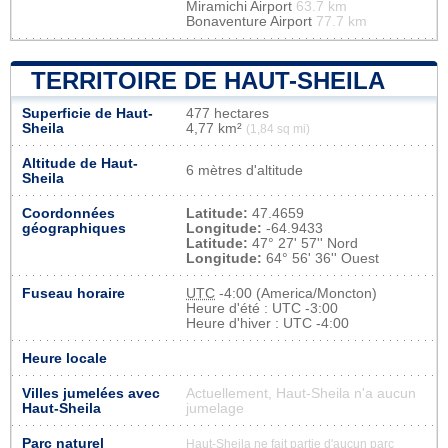
Miramichi Airport
63.7 km
Bonaventure Airport
77.7 km
TERRITOIRE DE HAUT-SHEILA
Superficie de Haut-
477 hectares
Sheila
4,77 km²
(1,84 sq mi)
Altitude de Haut-
6 mètres d'altitude
Sheila
Coordonnées
Latitude:
47.4659
géographiques
Longitude:
-64.9433
Latitude:
47° 27' 57'' Nord
Longitude:
64° 56' 36'' Ouest
Fuseau horaire
UTC
-4:00 (America/Moncton)
Heure d'été : UTC -3:00
Heure d'hiver : UTC -4:00
Heure locale
Villes jumelées avec
Actuellement, Haut-Sheila n'a aucun
Haut-Sheila
jumelage
Parc naturel
Haut-Sheila ne fait partie d'aucun parc