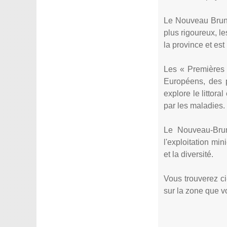
Le Nouveau Brunsw
plus rigoureux, le
la province et es
Les « Premières 
Européens, des p
explore le littor
par les maladies.
Le Nouveau-Brun
l'exploitation min
et la diversité.
Vous trouverez c
sur la zone que v