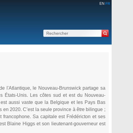
EN
FR
 de l'Atlantique, le Nouveau-Brunswick partage sa
es États-Unis. Les côtes sud et est du Nouveau-
 est aussi vaste que la Belgique et les Pays Bas
 en 2020. C’est la seule province à être bilingue ;
t francophone. Sa capitale est Frédéricton et ses
est Blaine Higgs et son lieutenant-gouverneur est