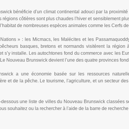
ick bénéficie d'un climat continental adouci par la proximité d
s régions côtières sont plus chaudes l'hiver et sensiblement plus
t l’habitat de nombreuses espèces animales comme les Cerfs de Vi
Nations » : les Micmacs, les Malécites et les Passamaquoddy
êcheurs basques, bretons et normands visitèrent la région à 
al et s’y installe. Les autochtones fond du commerce avec les Eu
 Le Nouveau Brunswick devient l’une des quatre provinces fonda
swick a une économie basée sur les ressources naturelles
ière et de la pêche. Le tourisme, l'agriculture, et un secteur de
i-dessous une liste de villes du Nouveau Brunswick classées s
ous souhaitez ou la rechercher à l'aide de la barre de recherche 