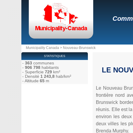
Commu
Municipality Canada
>
Nouveau-Brunswick
STATISTIQUES
-
363
communes
-
906 798
habitants
LE NOU
- Superficie
729
km²
- Densité
1 243,8
hab/km²
- Altitude
65
m
Le Nouveau Bruns
frontière nord a
Brunswick borden
réunis. Elle est 
environ les deux 
deux villes les p
Brenda Murphy.