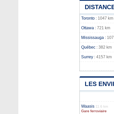
DISTANCE
Toronto
: 1047 km
Ottawa
: 721 km
Mississauga
: 10
Québec
: 382 km
Surrey
: 4157 km
LES ENV
Waasis
11.6 km
Gare ferroviaire