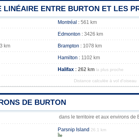
 LINÉAIRE ENTRE BURTON ET LES PR
Montréal
: 561 km
Edmonton
: 3426 km
73 km
Brampton
: 1078 km
Hamilton
: 1102 km
Halifax
: 262 km
la plus proche
Distance calculée à vol d'oiseau
IRONS DE BURTON
dans le territoire et aux environs de 
Parsnip Island
26.1 km
Île