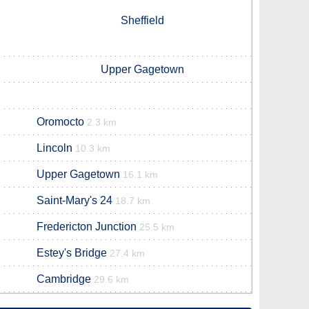
Sheffield
Upper Gagetown
Oromocto
2.3 km
Lincoln
10.3 km
Upper Gagetown
16.1 km
Saint-Mary's 24
18.7 km
Fredericton Junction
25.5 km
Estey's Bridge
27.4 km
Cambridge
29.6 km