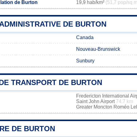
lation de Burton
19,9 hab/km²
(51,7 pop/sq m
 ADMINISTRATIVE DE BURTON
Canada
Nouveau-Brunswick
Sunbury
DE TRANSPORT DE BURTON
Fredericton International Ai
Saint John Airport
74.7 km
Greater Moncton Roméo LeBl
IRE DE BURTON