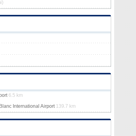
i)
rport
6.5 km
anc International Airport
139.7 km