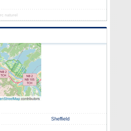
rc naturel
enStreetMap
contributors
Sheffield