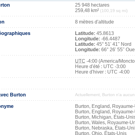
urton
25 948 hectares
259,48 km²
(100,19 sq mi)
on
8 mètres d'altitude
éographiques
Latitude:
45.8613
Longitude:
-66.4487
Latitude:
45° 51' 41'' Nord
Longitude:
66° 26' 55'' Oue
UTC
-4:00 (America/Moncto
Heure d'été : UTC -3:00
Heure d'hiver : UTC -4:00
 avec Burton
Actuellement, Burton n'a aucu
onyme
Burton, England, Royaume-
Burton, England, Royaume-
Burton, Michigan, États-Uni
Burton, Wales, Royaume-Un
Burton, Nebraska, États-Uni
Burton, Ohio, États-Unis