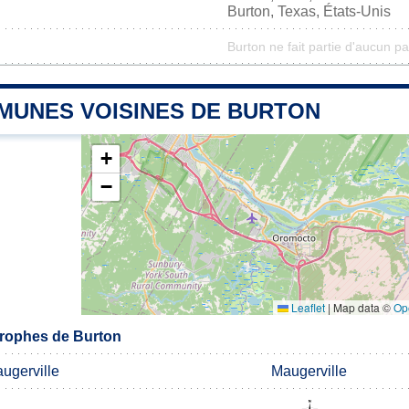
Burton, Texas, États-Unis
Burton ne fait partie d'aucun pa
MUNES VOISINES DE BURTON
+
−
Leaflet
|
Map data ©
Op
rophes de Burton
ugerville
Maugerville