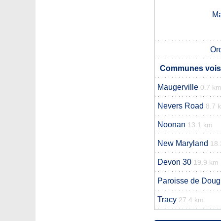
Ma
Or
Communes voisi
Maugerville
0.7 k
Nevers Road
8.7 
Noonan
13.1 km
New Maryland
18.
Devon 30
19.9 km
Paroisse de Doug
Tracy
27.4 km