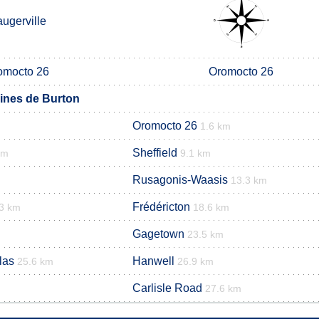
ugerville
omocto 26
Oromocto 26
nes de Burton
Oromocto 26
m
1.6 km
Sheffield
km
9.1 km
Rusagonis-Waasis
13.3 km
Frédéricton
3 km
18.6 km
Gagetown
23.5 km
las
Hanwell
25.6 km
26.9 km
Carlisle Road
27.6 km