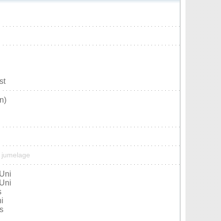
st
n)
n jumelage
Uni
Uni
s
i
s