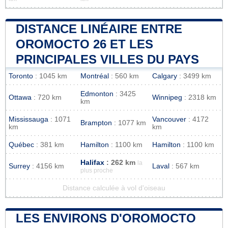
DISTANCE LINÉAIRE ENTRE
OROMOCTO 26 ET LES
PRINCIPALES VILLES DU PAYS
Toronto
: 1045 km
Montréal
: 560 km
Calgary
: 3499 km
Edmonton
: 3425
Ottawa
: 720 km
Winnipeg
: 2318 km
km
Mississauga
: 1071
Vancouver
: 4172
Brampton
: 1077 km
km
km
Québec
: 381 km
Hamilton
: 1100 km
Hamilton
: 1100 km
Halifax
: 262 km
la
Surrey
: 4156 km
Laval
: 567 km
plus proche
Distance calculée à vol d'oiseau
LES ENVIRONS D'OROMOCTO