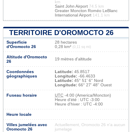
km
Saint John Airport
74.5 km
Greater Moncton Roméo LeBlanc
International Airport
141.1 km
TERRITOIRE D'OROMOCTO 26
Superficie
28 hectares
d'Oromocto 26
0,28 km²
(0,11 sq mi)
Altitude d'Oromocto
19 mètres d'altitude
26
Coordonnées
Latitude:
45.8517
géographiques
Longitude:
-66.4633
Latitude:
45° 51' 6'' Nord
Longitude:
66° 27' 48'' Ouest
Fuseau horaire
UTC
-4:00 (America/Moncton)
Heure d'été : UTC -3:00
Heure d'hiver : UTC -4:00
Heure locale
Villes jumelées avec
Actuellement, Oromocto 26 n'a aucun
Oromocto 26
jumelage