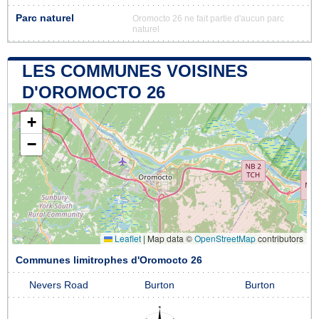
Parc naturel
Oromocto 26 ne fait partie d'aucun parc
naturel
LES COMMUNES VOISINES
D'OROMOCTO 26
+
−
Leaflet
|
Map data ©
OpenStreetMap
contributors
Communes limitrophes d'Oromocto 26
Nevers Road
Burton
Burton