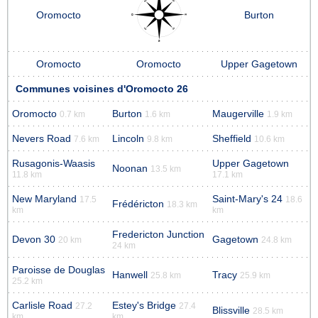
Oromocto
Burton
Oromocto
Oromocto
Upper Gagetown
Communes voisines d'Oromocto 26
Oromocto
Burton
Maugerville
0.7 km
1.6 km
1.9 km
Nevers Road
Lincoln
Sheffield
7.6 km
9.8 km
10.6 km
Rusagonis-Waasis
Upper Gagetown
Noonan
13.5 km
11.8 km
17.1 km
New Maryland
Saint-Mary's 24
17.5
18.6
Frédéricton
18.3 km
km
km
Fredericton Junction
Devon 30
Gagetown
20 km
24.8 km
24 km
Paroisse de Douglas
Hanwell
Tracy
25.8 km
25.9 km
25.2 km
Carlisle Road
Estey's Bridge
27.2
27.4
Blissville
28.5 km
km
km