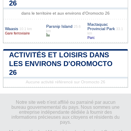
26
dans le territoire et aux environs d'Oromocto 26
Mactaquac
Parsnip Island
25.6
Waasis
Provincial Park
10.1 km
33.1
km
Gare ferroviaire
km
Île
Parc
ACTIVITÉS ET LOISIRS DANS
LES ENVIRONS D'OROMOCTO
26
Aucune activité référencé sur Oromocto 26
Notre site web n'est affilié ou parrainé par aucun
bureau gouvernemental du pays. Nous sommes une
entreprise indépendante dédiée à fournir des
informations précieuses aux citoyens et résidents du
pays.