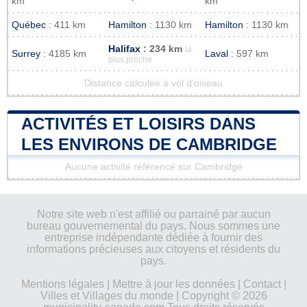
km
km
Québec
: 411 km
Hamilton
: 1130 km
Hamilton
: 1130 km
Halifax
: 234 km
la
Surrey
: 4185 km
Laval
: 597 km
plus proche
Distance calculée à vol d'oiseau
ACTIVITÉS ET LOISIRS DANS
LES ENVIRONS DE CAMBRIDGE
Aucune activité référencé sur Cambridge
Notre site web n'est affilié ou parrainé par aucun
bureau gouvernemental du pays. Nous sommes une
entreprise indépendante dédiée à fournir des
informations précieuses aux citoyens et résidents du
pays.
Mentions légales
|
Mettre à jour les données
|
Contact
|
Villes et Villages du monde
| Copyright © 2026