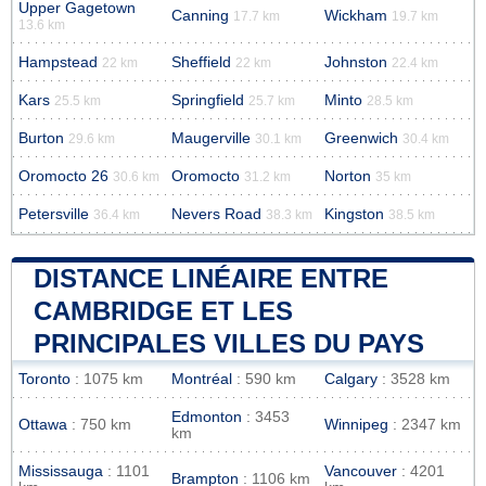
Upper Gagetown
Canning
Wickham
17.7 km
19.7 km
13.6 km
Hampstead
Sheffield
Johnston
22 km
22 km
22.4 km
Kars
Springfield
Minto
25.5 km
25.7 km
28.5 km
Burton
Maugerville
Greenwich
29.6 km
30.1 km
30.4 km
Oromocto 26
Oromocto
Norton
30.6 km
31.2 km
35 km
Petersville
Nevers Road
Kingston
36.4 km
38.3 km
38.5 km
DISTANCE LINÉAIRE ENTRE
CAMBRIDGE ET LES
PRINCIPALES VILLES DU PAYS
Toronto
: 1075 km
Montréal
: 590 km
Calgary
: 3528 km
Edmonton
: 3453
Ottawa
: 750 km
Winnipeg
: 2347 km
km
Mississauga
: 1101
Vancouver
: 4201
Brampton
: 1106 km