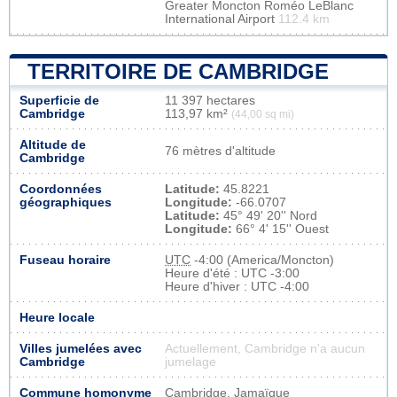
Greater Moncton Roméo LeBlanc
International Airport
112.4 km
TERRITOIRE DE CAMBRIDGE
Superficie de
11 397 hectares
Cambridge
113,97 km²
(44,00 sq mi)
Altitude de
76 mètres d'altitude
Cambridge
Coordonnées
Latitude:
45.8221
géographiques
Longitude:
-66.0707
Latitude:
45° 49' 20'' Nord
Longitude:
66° 4' 15'' Ouest
Fuseau horaire
UTC
-4:00 (America/Moncton)
Heure d'été : UTC -3:00
Heure d'hiver : UTC -4:00
Heure locale
Villes jumelées avec
Actuellement, Cambridge n'a aucun
Cambridge
jumelage
Commune homonyme
Cambridge, Jamaïque