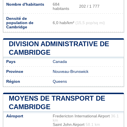
Nombre d'habitants
684
202 / 1 777
habitants
Densité de
population de
6,0 hab/km²
(15,5 pop/sq mi)
Cambridge
DIVISION ADMINISTRATIVE DE
CAMBRIDGE
Pays
Canada
Province
Nouveau-Brunswick
Région
Queens
MOYENS DE TRANSPORT DE
CAMBRIDGE
Aéroport
Fredericton International Airport
36.1
km
Saint John Airport
58.1 km