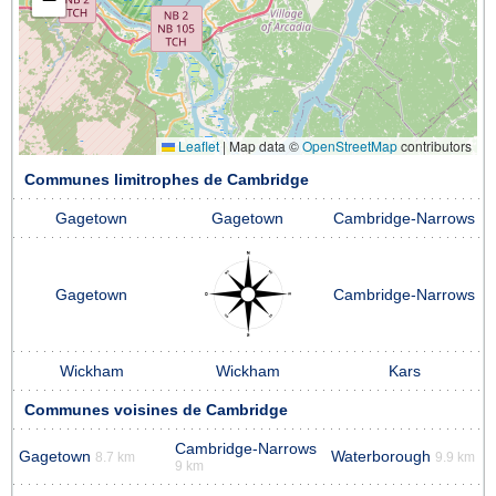
Leaflet
|
Map data ©
OpenStreetMap
contributors
Communes limitrophes de Cambridge
Gagetown
Gagetown
Cambridge-Narrows
Gagetown
Cambridge-Narrows
Wickham
Wickham
Kars
Communes voisines de Cambridge
Cambridge-Narrows
Gagetown
Waterborough
8.7 km
9.9 km
9 km