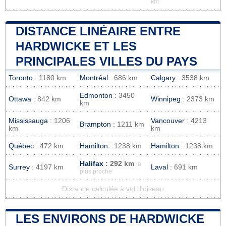
km
DISTANCE LINÉAIRE ENTRE
HARDWICKE ET LES
PRINCIPALES VILLES DU PAYS
Toronto
: 1180 km
Montréal
: 686 km
Calgary
: 3538 km
Edmonton
: 3450
Ottawa
: 842 km
Winnipeg
: 2373 km
km
Mississauga
: 1206
Vancouver
: 4213
Brampton
: 1211 km
km
km
Québec
: 472 km
Hamilton
: 1238 km
Hamilton
: 1238 km
Halifax
: 292 km
la
Surrey
: 4197 km
Laval
: 691 km
plus proche
Distance calculée à vol d'oiseau
LES ENVIRONS DE HARDWICKE