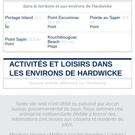
dans le territoire et aux environs de Hardwicke
Portage Island
Point Escuminac
Pointe au Sapin
12.2
18.5
km
16.5 km
km
Île
Point
Point
Kouchibouguac
Point Sapin
18.5 km
Beach
28.1 km
Point
Plage
ACTIVITÉS ET LOISIRS DANS
LES ENVIRONS DE HARDWICKE
Aucune activité référencé sur Hardwicke
Notre site web n'est affilié ou parrainé par aucun
bureau gouvernemental du pays. Nous sommes une
entreprise indépendante dédiée à fournir des
informations précieuses aux citoyens et résidents du
pays.
Mentions légales
|
Mettre à jour les données
|
Contact
|