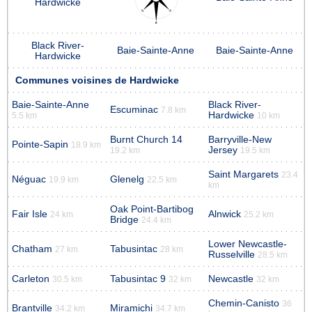
Hardwicke
Black River-
Baie-Sainte-Anne
Baie-Sainte-Anne
Hardwicke
Communes voisines de Hardwicke
Baie-Sainte-Anne
Black River-
Escuminac
7.8 km
Hardwicke
5.5 km
10 km
Burnt Church 14
Barryville-New
Pointe-Sapin
18.9 km
Jersey
19.2 km
19.5 km
Saint Margarets
23.4
Néguac
Glenelg
19.9 km
22.5 km
km
Oak Point-Bartibog
Fair Isle
Alnwick
24 km
25.2 km
Bridge
24.4 km
Lower Newcastle-
Chatham
Tabusintac
27 km
28 km
Russelville
28.5 km
Carleton
Tabusintac 9
Newcastle
30.5 km
32 km
32 km
Chemin-Canisto
36
Brantville
Miramichi
34.2 km
34.7 km