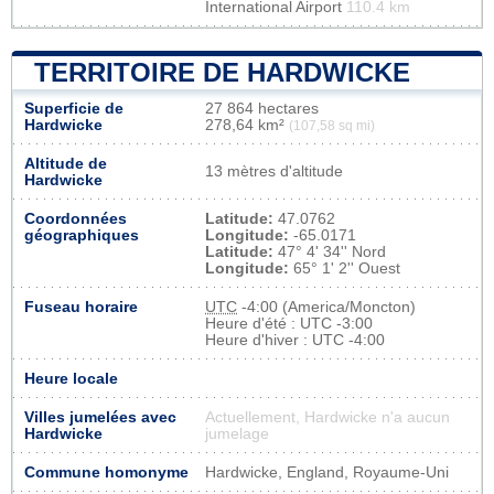
International Airport
110.4 km
TERRITOIRE DE HARDWICKE
Superficie de
27 864 hectares
Hardwicke
278,64 km²
(107,58 sq mi)
Altitude de
13 mètres d'altitude
Hardwicke
Coordonnées
Latitude:
47.0762
géographiques
Longitude:
-65.0171
Latitude:
47° 4' 34'' Nord
Longitude:
65° 1' 2'' Ouest
Fuseau horaire
UTC
-4:00 (America/Moncton)
Heure d'été : UTC -3:00
Heure d'hiver : UTC -4:00
Heure locale
Villes jumelées avec
Actuellement, Hardwicke n'a aucun
Hardwicke
jumelage
Commune homonyme
Hardwicke, England, Royaume-Uni