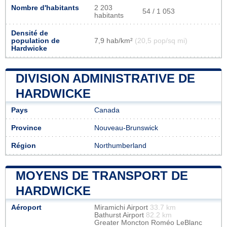
Nombre d'habitants
2 203
54 / 1 053
habitants
Densité de
population de
7,9 hab/km²
(20,5 pop/sq mi)
Hardwicke
DIVISION ADMINISTRATIVE DE
HARDWICKE
Pays
Canada
Province
Nouveau-Brunswick
Région
Northumberland
MOYENS DE TRANSPORT DE
HARDWICKE
Aéroport
Miramichi Airport
33.7 km
Bathurst Airport
82.2 km
Greater Moncton Roméo LeBlanc