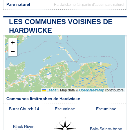
Parc naturel
Hardwicke ne fait partie d'aucun parc naturel
LES COMMUNES VOISINES DE
HARDWICKE
+
−
Leaflet
|
Map data ©
OpenStreetMap
contributors
Communes limitrophes de Hardwicke
Burnt Church 14
Escuminac
Escuminac
Black River-
Baie-Sainte-Anne